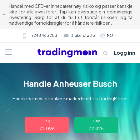
Handel med CFD-er innebærer høy risiko og passer kanskje
ikke for alle investorer. Tap kan overstige din opprinnelige
investering. Sørg for at du fullt ut forstår risikoen, og ta
nødvendige forholdsregler for å håndtere risikoen.
+248 463 2031
Brukerstøtte
NO
Logg inn
Handle Anheuser Busch
Handle de mest populære markedene hos TradingMoon!
Om oss
Salg
Kjøp
72.096
72.425
Trading