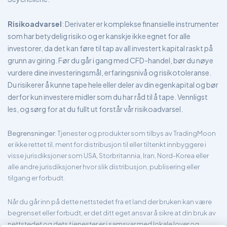
Risikoadvarsel
: Derivater er komplekse finansielle instrumenter
som har betydelig risiko og er kanskje ikke egnet for alle
investorer, da det kan føre til tap av all investert kapital raskt på
grunn av giring. Før du går i gang med CFD-handel, bør du nøye
vurdere dine investeringsmål, erfaringsnivå og risikotoleranse.
Du risikerer å kunne tape hele eller deler av din egenkapital og bør
derfor kun investere midler som du har råd til å tape. Vennligst
les, og sørg for at du fullt ut forstår vår risikoadvarsel.
Begrensninger
: Tjenester og produkter som tilbys av TradingMoon
er ikke rettet til, ment for distribusjon til eller tiltenkt innbyggere i
visse jurisdiksjoner som USA, Storbritannia, Iran, Nord-Korea eller
alle andre jurisdiksjoner hvor slik distribusjon, publisering eller
tilgang er forbudt.
Når du går inn på dette nettstedet fra et land der bruken kan være
begrenset eller forbudt, er det ditt eget ansvar å sikre at din bruk av
nettstedet og dets tjenester er i samsvar med lokale lover og