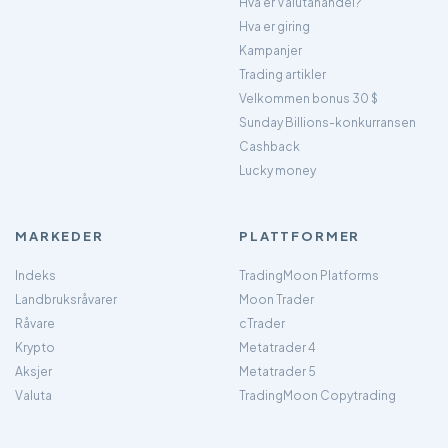
Hva er Valutahandel?
Hva er giring
Kampanjer
Trading artikler
Velkommen bonus 30 $
Sunday Billions-konkurransen
Cashback
Lucky money
MARKEDER
PLATTFORMER
Indeks
TradingMoon Platforms
Landbruksråvarer
Moon Trader
Råvare
cTrader
Krypto
Metatrader 4
Aksjer
Metatrader 5
Valuta
TradingMoon Copytrading