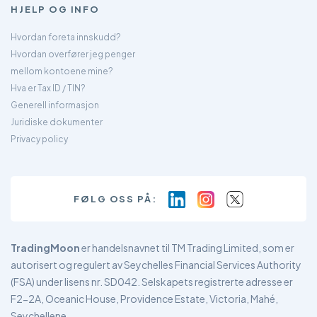
HJELP OG INFO
Hvordan foreta innskudd?
Hvordan overfører jeg penger
mellom kontoene mine?
Hva er Tax ID / TIN?
Generell informasjon
Juridiske dokumenter
Privacy policy
FØLG OSS PÅ:
TradingMoon
er handelsnavnet til TM Trading Limited, som er
autorisert og regulert av Seychelles Financial Services Authority
(FSA) under lisens nr. SD042. Selskapets registrerte adresse er
F2-2A, Oceanic House, Providence Estate, Victoria, Mahé,
Seychellene.