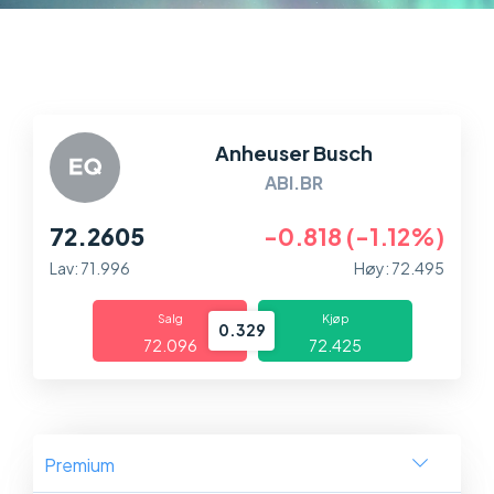
Markeder
Plattformer
Hjelp og info
Anheuser Busch
ABI.BR
72.2605
-0.818 (-1.12%)
Lav: 71.996
Høy: 72.495
Salg
Kjøp
0.329
72.096
72.425
Premium