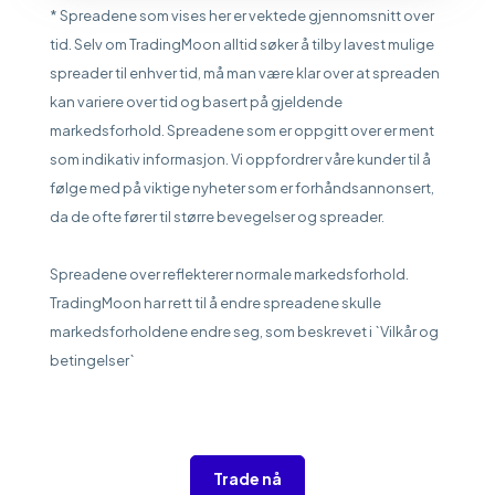
* Spreadene som vises her er vektede gjennomsnitt over
tid. Selv om TradingMoon alltid søker å tilby lavest mulige
spreader til enhver tid, må man være klar over at spreaden
kan variere over tid og basert på gjeldende
markedsforhold. Spreadene som er oppgitt over er ment
som indikativ informasjon. Vi oppfordrer våre kunder til å
følge med på viktige nyheter som er forhåndsannonsert,
da de ofte fører til større bevegelser og spreader.
Spreadene over reflekterer normale markedsforhold.
TradingMoon har rett til å endre spreadene skulle
markedsforholdene endre seg, som beskrevet i `Vilkår og
betingelser`
Trade nå