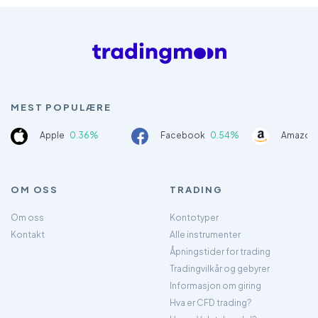
MEST POPULÆRE
Apple
0.36%
Facebook
0.54%
Amazon
OM OSS
TRADING
Om oss
Kontotyper
Kontakt
Alle instrumenter
Åpningstider for trading
Tradingvilkår og gebyrer
Informasjon om giring
Hva er CFD trading?