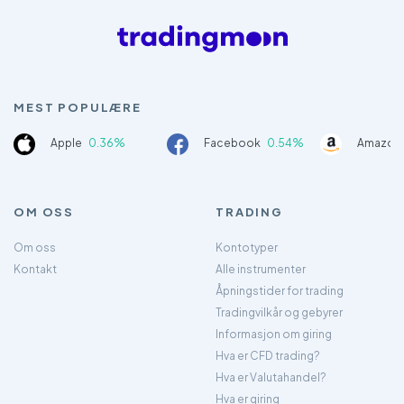
MEST POPULÆRE
Apple
0.36%
Facebook
0.54%
Amazon
OM OSS
TRADING
Om oss
Kontotyper
Kontakt
Alle instrumenter
Åpningstider for trading
Tradingvilkår og gebyrer
Informasjon om giring
Hva er CFD trading?
Hva er Valutahandel?
Hva er giring