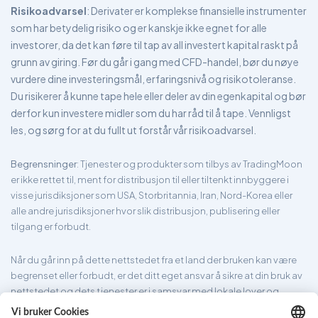
Risikoadvarsel
: Derivater er komplekse finansielle instrumenter
som har betydelig risiko og er kanskje ikke egnet for alle
investorer, da det kan føre til tap av all investert kapital raskt på
grunn av giring. Før du går i gang med CFD-handel, bør du nøye
vurdere dine investeringsmål, erfaringsnivå og risikotoleranse.
Du risikerer å kunne tape hele eller deler av din egenkapital og bør
derfor kun investere midler som du har råd til å tape. Vennligst
les, og sørg for at du fullt ut forstår vår risikoadvarsel.
Begrensninger
: Tjenester og produkter som tilbys av TradingMoon
er ikke rettet til, ment for distribusjon til eller tiltenkt innbyggere i
visse jurisdiksjoner som USA, Storbritannia, Iran, Nord-Korea eller
alle andre jurisdiksjoner hvor slik distribusjon, publisering eller
tilgang er forbudt.
Når du går inn på dette nettstedet fra et land der bruken kan være
begrenset eller forbudt, er det ditt eget ansvar å sikre at din bruk av
nettstedet og dets tjenester er i samsvar med lokale lover og
forskrifter. TradingMoon garanterer ikke at informasjonen som er