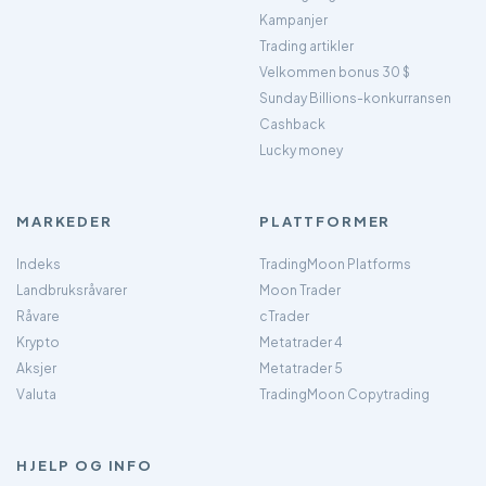
Kampanjer
Trading artikler
Velkommen bonus 30 $
Sunday Billions-konkurransen
Cashback
Lucky money
MARKEDER
PLATTFORMER
Indeks
TradingMoon Platforms
Landbruksråvarer
Moon Trader
Råvare
cTrader
Krypto
Metatrader 4
Aksjer
Metatrader 5
Valuta
TradingMoon Copytrading
HJELP OG INFO