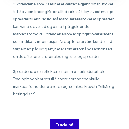
* Spreadene som vises her er vektede gjennomsnitt over
tid. Selv om TradingMoon alltid søker å tilby lavest mulige
spreader til enhver tid, må man være klar over at spreaden
kan variere over tid og basert på gjeldende
markedsforhold. Spreadene som er oppgitt over er ment
som indikativ informasjon. Vi oppfordrer våre kunder til å
følge med på viktige nyheter som er forhåndsannonsert,
da de ofte fører til større bevegelser og spreader.
Spreadene over reflekterer normale markedsforhold.
TradingMoon har rett til å endre spreadene skulle
markedsforholdene endre seg, som beskrevet i `Vilkår og
betingelser`
Trade nå