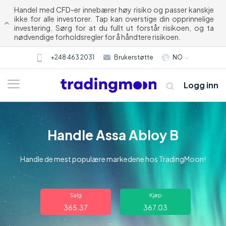
Handel med CFD-er innebærer høy risiko og passer kanskje
ikke for alle investorer. Tap kan overstige din opprinnelige
investering. Sørg for at du fullt ut forstår risikoen, og ta
nødvendige forholdsregler for å håndtere risikoen.
+248 463 2031
Brukerstøtte
NO
Logg inn
Handle Assa Abloy B
Handle de mest populære markedene hos TradingMoon!
Om oss
Salg
Kjøp
365.37
367.03
Trading