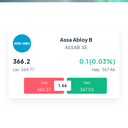
Markeder
Plattformer
Hjelp og info
Assa Abloy B
ASSAB.SE
366.2
0.1 (0.03%)
Lav: 364.77
Høy: 367.46
Salg
Kjøp
1.66
365.37
367.03