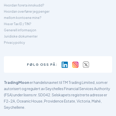
Hvordan foreta innskudd?
Hvordan overfører jeg penger
mellom kontoene mine?
Hva er Tax ID / TIN?
Generell informasjon
Juridiske dokumenter
Privacy policy
FØLG OSS PÅ:
TradingMoon
er handelsnavnet til TM Trading Limited, som er
autorisert og regulert av Seychelles Financial Services Authority
(FSA) under lisens nr. SD042. Selskapets registrerte adresse er
F2-2A, Oceanic House, Providence Estate, Victoria, Mahé,
Seychellene.