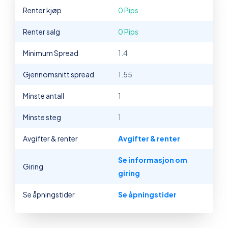
Renter kjøp
0 Pips
Renter salg
0 Pips
Minimum Spread
1.4
Gjennomsnitt spread
1.55
Minste antall
1
Minste steg
1
Avgifter & renter
Avgifter & renter
Se informasjon om
Giring
giring
Se åpningstider
Se åpningstider