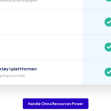
antene du har til rådighet
ktøy i plattformen
og stop loss nivåer
Handle China Resources Power