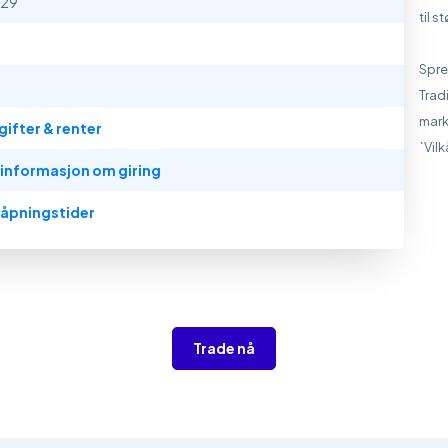
129
til 
Spre
Trad
mark
gifter & renter
`Vil
 informasjon om giring
 åpningstider
Trade nå