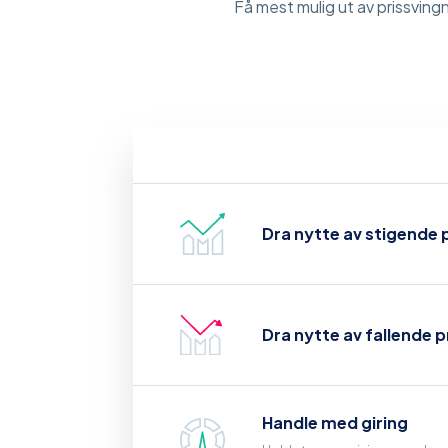
Få mest mulig ut av prissving
Dra nytte av stigende p
Dra nytte av fallende p
Handle med giring