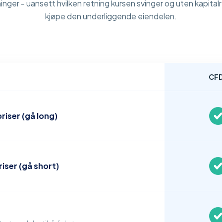
ninger - uansett hvilken retning kursen svinger og uten kapital
kjøpe den underliggende eiendelen.
CF
riser (gå long)
riser (gå short)