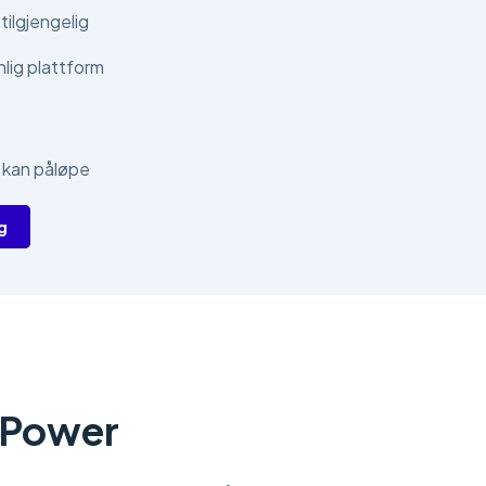
tilgjengelig
lig plattform
 kan påløpe
g
 Power