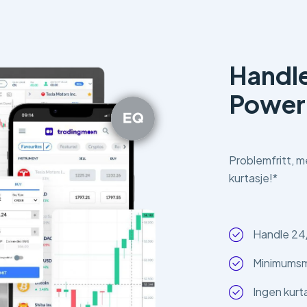
Handle
Powe
Problemfritt, m
kurtasje!*
Handle 24
Minimumsm
Ingen kurt