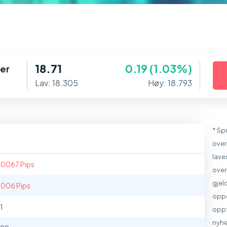
18.71
0.19 (1.03%)
er
Lav: 18.305
Høy: 18.793
* Sp
over
lave
.0067 Pips
over
gjel
.006 Pips
oppg
1
oppf
nyhe