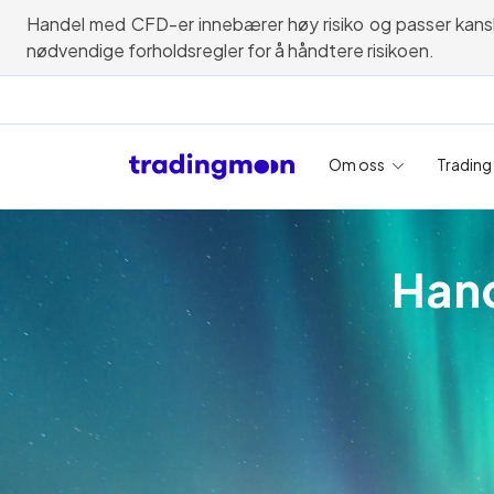
Handel med CFD-er innebærer høy risiko og passer kanskje i
nødvendige forholdsregler for å håndtere risikoen.
Om oss
Trading
Hand