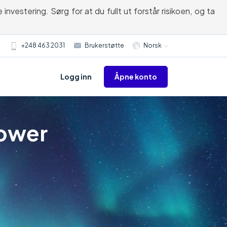
nvestering. Sørg for at du fullt ut forstår risikoen, og ta
+248 463 2031
Brukerstøtte
Norsk
Åpne konto
Logg inn
Power