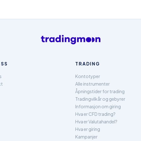
OSS
TRADING
s
Kontotyper
kt
Alle instrumenter
Åpningstider for trading
Tradingvilkår og gebyrer
Informasjon om giring
Hva er CFD trading?
Hva er Valutahandel?
Hva er giring
Kampanjer