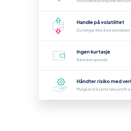
Hold større posisjoner enn kont
Handle på volatilitet
Du trenger ikke å eie eiendelen
Ingen kurtasje
Bare lave spreads
Håndter risiko med ver
Mulighet til å sette take profit 