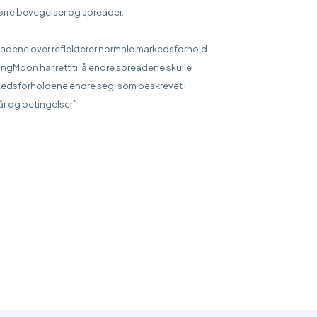
større bevegelser og spreader.
adene over reflekterer normale markedsforhold.
ingMoon har rett til å endre spreadene skulle
edsforholdene endre seg, som beskrevet i
kår og betingelser`