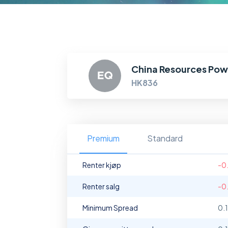
China Resources Pow
HK836
Premium
Standard
Renter kjøp
-0
Renter salg
-0
Minimum Spread
0.1