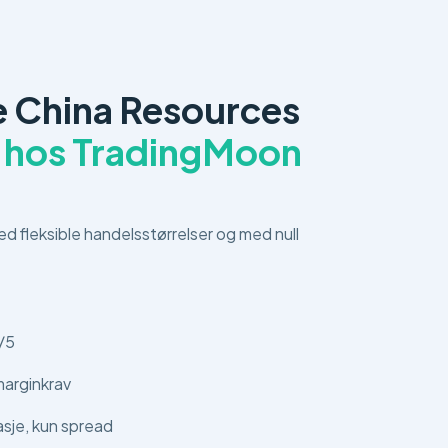
 China Resources
r
hos TradingMoon
ed fleksible handelsstørrelser og med null
/5
arginkrav
asje, kun spread