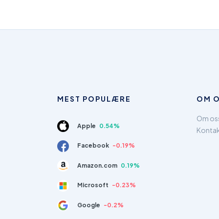
MEST POPULÆRE
OM 
Om os
Apple
0.54%
Konta
Facebook
-0.19%
Amazon.com
0.19%
Microsoft
-0.23%
Google
-0.2%