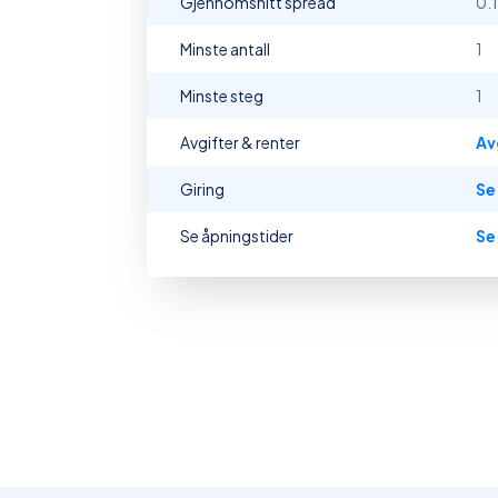
Gjennomsnitt spread
0.
Minste antall
1
Minste steg
1
Avgifter & renter
Av
Giring
Se
Se åpningstider
Se