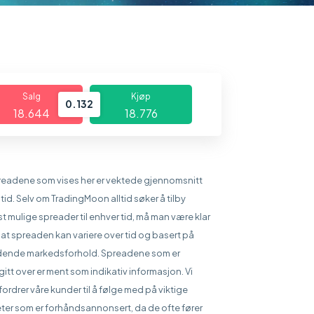
Salg
Kjøp
0.132
18.644
18.776
readene som vises her er vektede gjennomsnitt
 tid. Selv om TradingMoon alltid søker å tilby
st mulige spreader til enhver tid, må man være klar
 at spreaden kan variere over tid og basert på
dende markedsforhold. Spreadene som er
itt over er ment som indikativ informasjon. Vi
ordrer våre kunder til å følge med på viktige
ter som er forhåndsannonsert, da de ofte fører