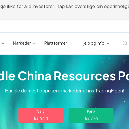
kke for alle investorer. Tap kan overstige din opprinnelige i
Markeder
Plattformer
Hjelp og info
le China Resources 
Handle de mest populære markedene hos TradingMoon!
Salg
Kjøp
18.644
18.776