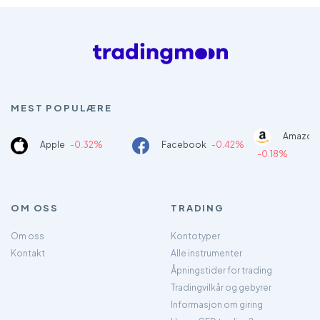
MEST POPULÆRE
Amazon
Apple
-0.32%
Facebook
-0.42%
-0.18%
OM OSS
TRADING
Om oss
Kontotyper
Kontakt
Alle instrumenter
Åpningstider for trading
Tradingvilkår og gebyrer
Informasjon om giring