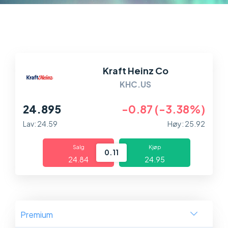
Markeder
Plattformer
Hjelp og info
Kraft Heinz Co
KHC.US
24.895
-0.87 (-3.38%)
Lav: 24.59
Høy: 25.92
Salg
Kjøp
0.11
24.84
24.95
Premium