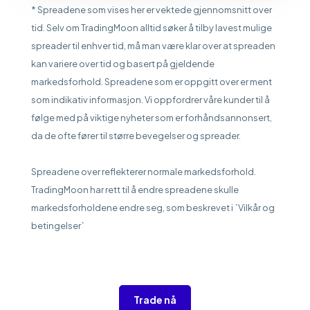
* Spreadene som vises her er vektede gjennomsnitt over
tid. Selv om TradingMoon alltid søker å tilby lavest mulige
spreader til enhver tid, må man være klar over at spreaden
kan variere over tid og basert på gjeldende
markedsforhold. Spreadene som er oppgitt over er ment
som indikativ informasjon. Vi oppfordrer våre kunder til å
følge med på viktige nyheter som er forhåndsannonsert,
da de ofte fører til større bevegelser og spreader.
Spreadene over reflekterer normale markedsforhold.
TradingMoon har rett til å endre spreadene skulle
markedsforholdene endre seg, som beskrevet i `Vilkår og
betingelser`
Trade nå