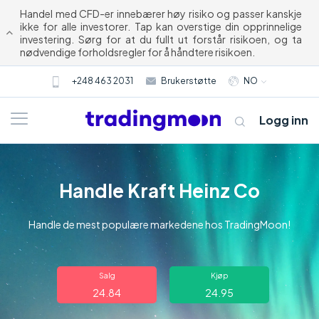
Handel med CFD-er innebærer høy risiko og passer kanskje
ikke for alle investorer. Tap kan overstige din opprinnelige
investering. Sørg for at du fullt ut forstår risikoen, og ta
nødvendige forholdsregler for å håndtere risikoen.
+248 463 2031
Brukerstøtte
NO
Logg inn
Handle Kraft Heinz Co
Handle de mest populære markedene hos TradingMoon!
Om oss
Salg
Kjøp
24.84
24.95
Trading