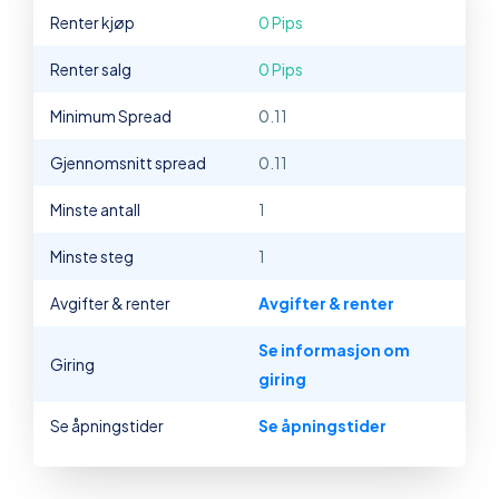
Renter kjøp
0 Pips
Renter salg
0 Pips
Minimum Spread
0.11
Gjennomsnitt spread
0.11
Minste antall
1
Minste steg
1
Avgifter & renter
Avgifter & renter
Se informasjon om
Giring
giring
Se åpningstider
Se åpningstider