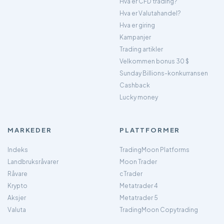
Hva er CFD trading?
Hva er Valutahandel?
Hva er giring
Kampanjer
Trading artikler
Velkommen bonus 30 $
Sunday Billions-konkurransen
Cashback
Lucky money
MARKEDER
PLATTFORMER
Indeks
TradingMoon Platforms
Landbruksråvarer
Moon Trader
Råvare
cTrader
Krypto
Metatrader 4
Aksjer
Metatrader 5
Valuta
TradingMoon Copytrading