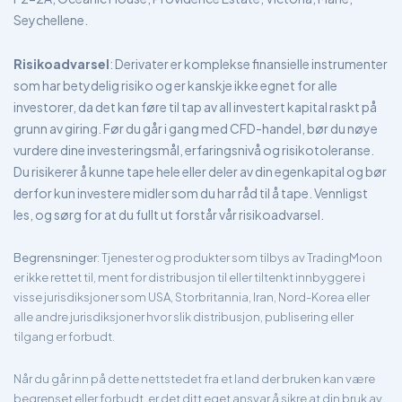
Seychellene.
Risikoadvarsel
: Derivater er komplekse finansielle instrumenter
som har betydelig risiko og er kanskje ikke egnet for alle
investorer, da det kan føre til tap av all investert kapital raskt på
grunn av giring. Før du går i gang med CFD-handel, bør du nøye
vurdere dine investeringsmål, erfaringsnivå og risikotoleranse.
Du risikerer å kunne tape hele eller deler av din egenkapital og bør
derfor kun investere midler som du har råd til å tape. Vennligst
les, og sørg for at du fullt ut forstår vår risikoadvarsel.
Begrensninger
: Tjenester og produkter som tilbys av TradingMoon
er ikke rettet til, ment for distribusjon til eller tiltenkt innbyggere i
visse jurisdiksjoner som USA, Storbritannia, Iran, Nord-Korea eller
alle andre jurisdiksjoner hvor slik distribusjon, publisering eller
tilgang er forbudt.
Når du går inn på dette nettstedet fra et land der bruken kan være
begrenset eller forbudt, er det ditt eget ansvar å sikre at din bruk av