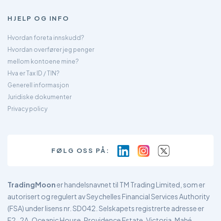
HJELP OG INFO
Hvordan foreta innskudd?
Hvordan overfører jeg penger
mellom kontoene mine?
Hva er Tax ID / TIN?
Generell informasjon
Juridiske dokumenter
Privacy policy
FØLG OSS PÅ:
TradingMoon
er handelsnavnet til TM Trading Limited, som er
autorisert og regulert av Seychelles Financial Services Authority
(FSA) under lisens nr. SD042. Selskapets registrerte adresse er
F2-2A, Oceanic House, Providence Estate, Victoria, Mahé,