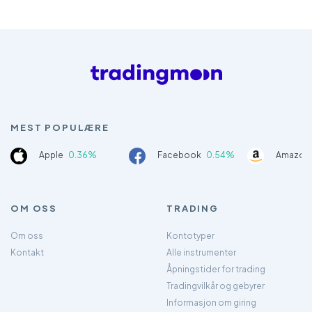
MEST POPULÆRE
Apple
0.36%
Facebook
0.54%
Amazon
OM OSS
TRADING
Om oss
Kontotyper
Kontakt
Alle instrumenter
Åpningstider for trading
Tradingvilkår og gebyrer
Informasjon om giring