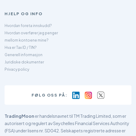
HJELP OG INFO
Hvordan foreta innskudd?
Hvordan overfører jeg penger
mellom kontoene mine?
Hva er Tax ID / TIN?
Generell informasjon
Juridiske dokumenter
Privacy policy
FØLG OSS PÅ:
TradingMoon
er handelsnavnet til TM Trading Limited, som er
autorisert og regulert av Seychelles Financial Services Authority
(FSA) under lisens nr. SD042. Selskapets registrerte adresse er