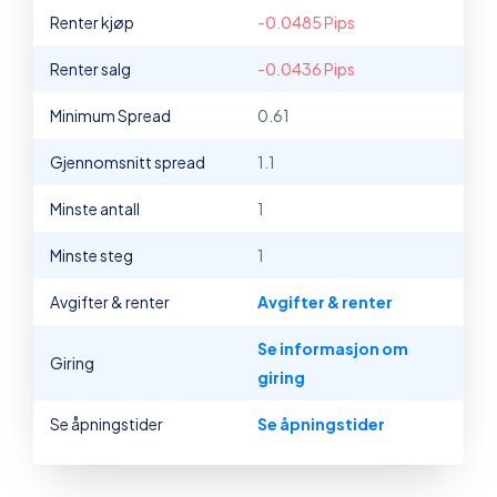
Renter kjøp
-0.0485 Pips
Renter salg
-0.0436 Pips
Minimum Spread
0.61
Gjennomsnitt spread
1.1
Minste antall
1
Minste steg
1
Avgifter & renter
Avgifter & renter
Se informasjon om
Giring
giring
Se åpningstider
Se åpningstider