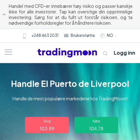
Handel med CFD-er innebærer høy risiko og passer kanskje
ikke for alle investorer. Tap kan overstige din opprinnelige
investering. Sørg for at du fullt ut forstår risikoen, og ta
nødvendige forholdsregler for å håndtere risikoen.
+248 463 2031
Brukerstøtte
NO
Logg inn
Handle El Puerto de Liverpool
Handle de mest populære markedene hos TradingMoon!
Om oss
Salg
Kjøp
103.89
104.78
Trading