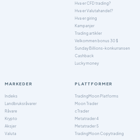
Hva er CFD trading?
Hva er Valutahandel?
Hva er giring
Kampanjer
Trading artikler
Velkommen bonus 30 $
Sunday Billions-konkurransen
Cashback
Lucky money
MARKEDER
PLATTFORMER
Indeks
TradingMoon Platforms
Landbruksråvarer
Moon Trader
Råvare
cTrader
Krypto
Metatrader 4
Aksjer
Metatrader 5
Valuta
TradingMoon Copytrading