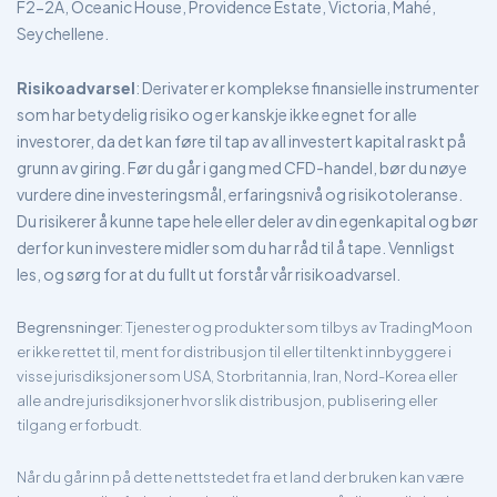
F2-2A, Oceanic House, Providence Estate, Victoria, Mahé,
Seychellene.
Risikoadvarsel
: Derivater er komplekse finansielle instrumenter
som har betydelig risiko og er kanskje ikke egnet for alle
investorer, da det kan føre til tap av all investert kapital raskt på
grunn av giring. Før du går i gang med CFD-handel, bør du nøye
vurdere dine investeringsmål, erfaringsnivå og risikotoleranse.
Du risikerer å kunne tape hele eller deler av din egenkapital og bør
derfor kun investere midler som du har råd til å tape. Vennligst
les, og sørg for at du fullt ut forstår vår risikoadvarsel.
Begrensninger
: Tjenester og produkter som tilbys av TradingMoon
er ikke rettet til, ment for distribusjon til eller tiltenkt innbyggere i
visse jurisdiksjoner som USA, Storbritannia, Iran, Nord-Korea eller
alle andre jurisdiksjoner hvor slik distribusjon, publisering eller
tilgang er forbudt.
Når du går inn på dette nettstedet fra et land der bruken kan være