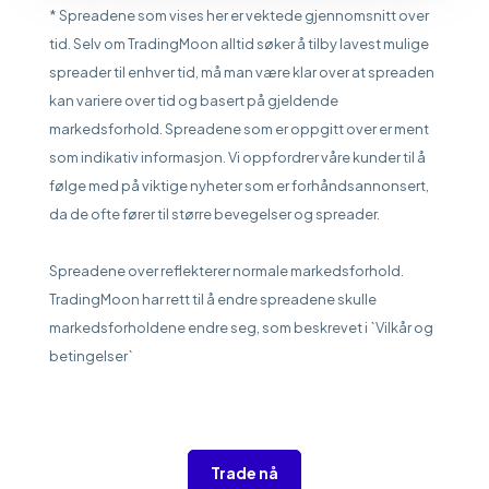
* Spreadene som vises her er vektede gjennomsnitt over
tid. Selv om TradingMoon alltid søker å tilby lavest mulige
spreader til enhver tid, må man være klar over at spreaden
kan variere over tid og basert på gjeldende
markedsforhold. Spreadene som er oppgitt over er ment
som indikativ informasjon. Vi oppfordrer våre kunder til å
følge med på viktige nyheter som er forhåndsannonsert,
da de ofte fører til større bevegelser og spreader.
Spreadene over reflekterer normale markedsforhold.
TradingMoon har rett til å endre spreadene skulle
markedsforholdene endre seg, som beskrevet i `Vilkår og
betingelser`
Trade nå