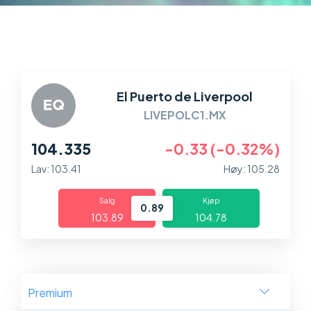
Markeder
Plattformer
Hjelp og info
El Puerto de Liverpool
LIVEPOLC1.MX
104.335
-0.33 (-0.32%)
Lav: 103.41
Høy: 105.28
Salg
Kjøp
0.89
103.89
104.78
Premium