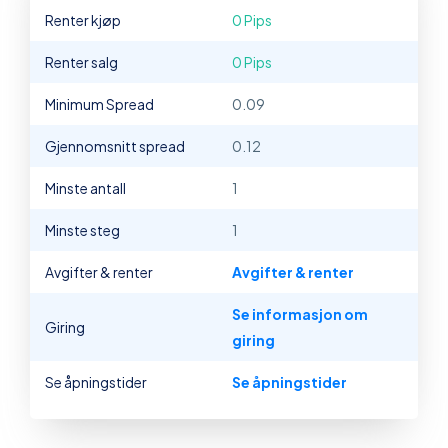
Renter kjøp
0 Pips
Renter salg
0 Pips
Minimum Spread
0.09
Gjennomsnitt spread
0.12
Minste antall
1
Minste steg
1
Avgifter & renter
Avgifter & renter
Se informasjon om
Giring
giring
Se åpningstider
Se åpningstider