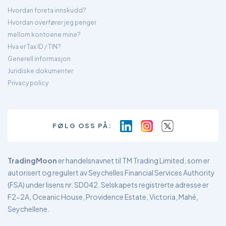
Hvordan foreta innskudd?
Hvordan overfører jeg penger
mellom kontoene mine?
Hva er Tax ID / TIN?
Generell informasjon
Juridiske dokumenter
Privacy policy
FØLG OSS PÅ:
TradingMoon
er handelsnavnet til TM Trading Limited, som er
autorisert og regulert av Seychelles Financial Services Authority
(FSA) under lisens nr. SD042. Selskapets registrerte adresse er
F2-2A, Oceanic House, Providence Estate, Victoria, Mahé,
Seychellene.