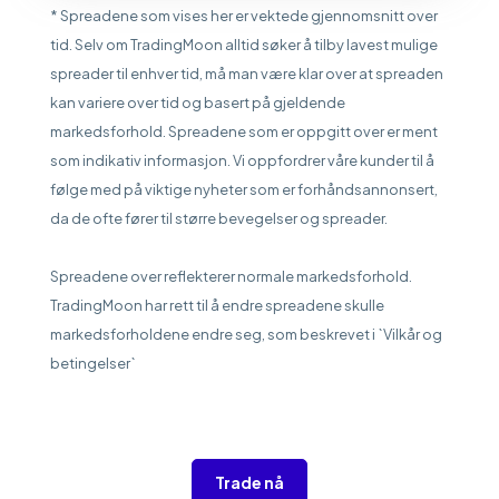
* Spreadene som vises her er vektede gjennomsnitt over
tid. Selv om TradingMoon alltid søker å tilby lavest mulige
spreader til enhver tid, må man være klar over at spreaden
kan variere over tid og basert på gjeldende
markedsforhold. Spreadene som er oppgitt over er ment
som indikativ informasjon. Vi oppfordrer våre kunder til å
følge med på viktige nyheter som er forhåndsannonsert,
da de ofte fører til større bevegelser og spreader.
Spreadene over reflekterer normale markedsforhold.
TradingMoon har rett til å endre spreadene skulle
markedsforholdene endre seg, som beskrevet i `Vilkår og
betingelser`
Trade nå