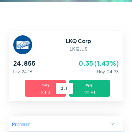
Markeder
Plattformer
Hjelp og info
LKQ Corp
LKQ.US
24.855
0.35 (1.43%)
Lav: 24.16
Høy: 24.93
Salg
Kjøp
0.11
24.8
24.91
Premium