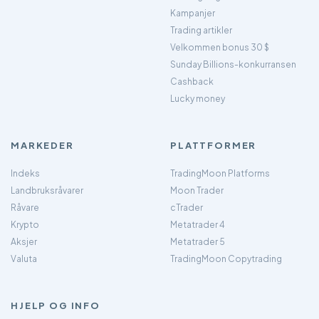
Kampanjer
Trading artikler
Velkommen bonus 30 $
Sunday Billions-konkurransen
Cashback
Lucky money
MARKEDER
PLATTFORMER
Indeks
TradingMoon Platforms
Landbruksråvarer
Moon Trader
Råvare
cTrader
Krypto
Metatrader 4
Aksjer
Metatrader 5
Valuta
TradingMoon Copytrading
HJELP OG INFO