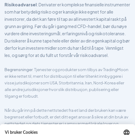
Risikoadvarsel
: Derivater er komplekse finansielle instrumenter
som har betydelig risiko og er kanskje ikke egnet for alle
investorer, da det kan føre til tap av all investert kapital raskt på
grunn av giring. Før du går i gang med CFD-handel, bør du nøye
vurdere dine investeringsmål, erfaringsnivå og risikotoleranse.
Du risikerer å kunne tape hele eller deler av din egenkapital og bør
derfor kun investere midler som du har råd til å tape. Vennligst
les, og sørg for at du fullt ut forstår vår risikoadvarsel.
Begrensninger
: Tjenester og produkter som tilbys av TradingMoon
er ikke rettet til, ment for distribusjon til eller tiltenkt innbyggere i
visse jurisdiksjoner som USA, Storbritannia, Iran, Nord-Korea eller
alle andre jurisdiksjoner hvor slik distribusjon, publisering eller
tilgang er forbudt.
Når du går inn på dette nettstedet fra et land der bruken kan være
begrenset eller forbudt, er det ditt eget ansvar å sikre at din bruk av
nettstedet og dets tjenester er i samsvar med lokale lover og
forskrifter. TradingMoon garanterer ikke at informasjonen som er