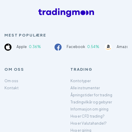
MEST POPULÆRE
Apple
0.36%
Facebook
0.54%
Amazon
OM OSS
TRADING
Om oss
Kontotyper
Kontakt
Alle instrumenter
Åpningstider for trading
Tradingvilkår og gebyrer
Informasjon om giring
Hva er CFD trading?
Hva er Valutahandel?
Hva er giring