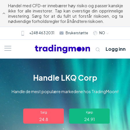
Handel med CFD-er innebærer høy risiko og passer kanskje
ikke for alle investorer. Tap kan overstige din opprinnelige
investering. Sørg for at du fullt ut forstår risikoen, og ta
nødvendige forholdsregler for å håndtere risikoen.
+248 463 2031
Brukerstøtte
NO
Logg inn
Handle LKQ Corp
Handle de mest populære markedene hos TradingMoon!
Om oss
Salg
Kjøp
24.8
24.91
Trading