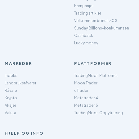
Kampanjer
Trading artikler
Velkommen bonus 30 $
Sunday Billions-konkurransen
Cashback
Lucky money
MARKEDER
PLATTFORMER
Indeks
TradingMoon Platforms
Landbruksråvarer
Moon Trader
Råvare
cTrader
Krypto
Metatrader 4
Aksjer
Metatrader 5
Valuta
TradingMoon Copytrading
HJELP OG INFO