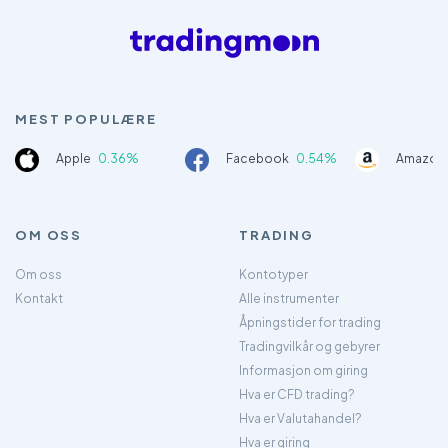
MEST POPULÆRE
Apple
0.36%
Facebook
0.54%
Amazon
OM OSS
TRADING
Om oss
Kontotyper
Kontakt
Alle instrumenter
Åpningstider for trading
Tradingvilkår og gebyrer
Informasjon om giring
Hva er CFD trading?
Hva er Valutahandel?
Hva er giring