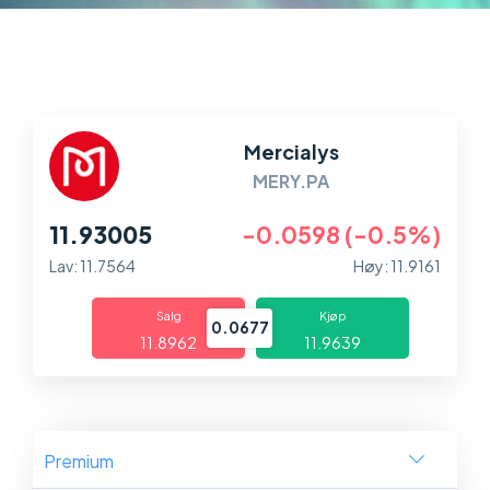
Markeder
Plattformer
Hjelp og info
Mercialys
MERY.PA
11.93005
-0.0598 (-0.5%)
Lav: 11.7564
Høy: 11.9161
Salg
Kjøp
0.0677
11.8962
11.9639
Premium