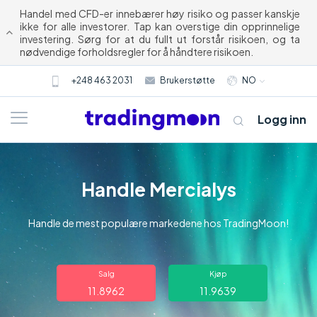
Handel med CFD-er innebærer høy risiko og passer kanskje
ikke for alle investorer. Tap kan overstige din opprinnelige
investering. Sørg for at du fullt ut forstår risikoen, og ta
nødvendige forholdsregler for å håndtere risikoen.
+248 463 2031
Brukerstøtte
NO
Logg inn
Handle Mercialys
Handle de mest populære markedene hos TradingMoon!
Om oss
Salg
Kjøp
11.8962
11.9639
Trading