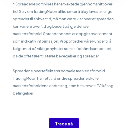
* Spreadene som vises her er vektede gjennomsnitt over
tid. Selv om TradingMoon alltid søker å tilby lavest mulige
spreader til enhver tid, må man være klar over at spreaden
kan variere over tid og basert på gjeldende
markedsforhold. Spreadene som er oppgitt over er ment
som indikativ informasjon. Vi oppfordrer våre kunder til å
følge med på viktige nyheter som er forhåndsannonsert,
da de ofte fører til større bevegelser og spreader.
Spreadene over reflekterer normale markedsforhold.
TradingMoon har rett til å endre spreadene skulle
markedsforholdene endre seg, som beskrevet i `Vilkår og
betingelser`
Trade nå