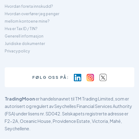
Hvordan foreta innskudd?
Hvordan overfører jeg penger
mellom kontoene mine?
Hva er Tax ID / TIN?
Generell informasjon
Juridiske dokumenter
Privacy policy
FØLG OSS PÅ:
TradingMoon
er handelsnavnet til TM Trading Limited, som er
autorisert og regulert av Seychelles Financial Services Authority
(FSA) under lisens nr. SD042. Selskapets registrerte adresse er
F2-2A, Oceanic House, Providence Estate, Victoria, Mahé,
Seychellene.