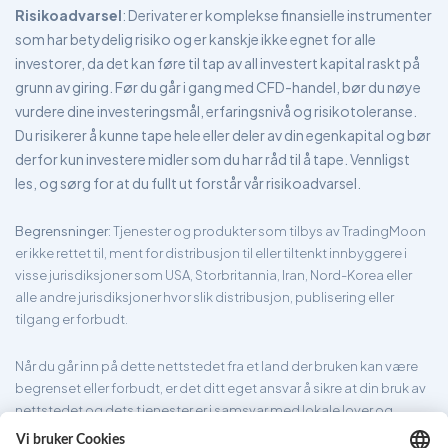
Risikoadvarsel
: Derivater er komplekse finansielle instrumenter
som har betydelig risiko og er kanskje ikke egnet for alle
investorer, da det kan føre til tap av all investert kapital raskt på
grunn av giring. Før du går i gang med CFD-handel, bør du nøye
vurdere dine investeringsmål, erfaringsnivå og risikotoleranse.
Du risikerer å kunne tape hele eller deler av din egenkapital og bør
derfor kun investere midler som du har råd til å tape. Vennligst
les, og sørg for at du fullt ut forstår vår risikoadvarsel.
Begrensninger
: Tjenester og produkter som tilbys av TradingMoon
er ikke rettet til, ment for distribusjon til eller tiltenkt innbyggere i
visse jurisdiksjoner som USA, Storbritannia, Iran, Nord-Korea eller
alle andre jurisdiksjoner hvor slik distribusjon, publisering eller
tilgang er forbudt.
Når du går inn på dette nettstedet fra et land der bruken kan være
begrenset eller forbudt, er det ditt eget ansvar å sikre at din bruk av
nettstedet og dets tjenester er i samsvar med lokale lover og
forskrifter. TradingMoon garanterer ikke at informasjonen som er