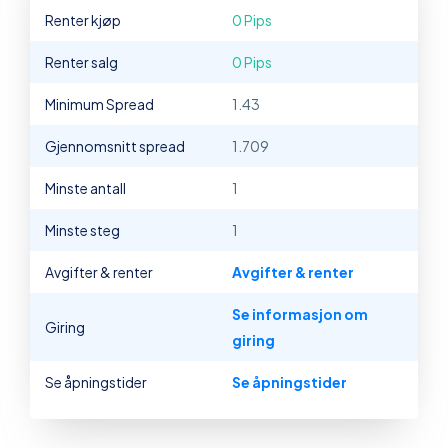
Renter kjøp
0 Pips
Renter salg
0 Pips
Minimum Spread
1.43
Gjennomsnitt spread
1.709
Minste antall
1
Minste steg
1
Avgifter & renter
Avgifter & renter
Se informasjon om
Giring
giring
Se åpningstider
Se åpningstider