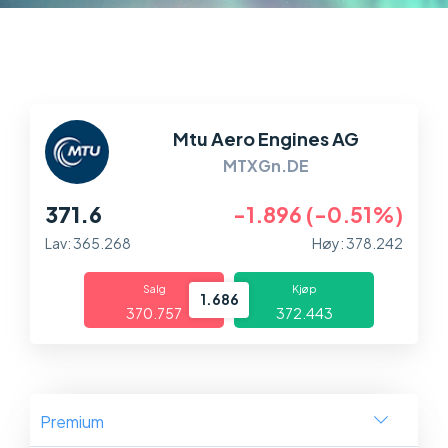
Markeder
Plattformer
Hjelp og info
Mtu Aero Engines AG
MTXGn.DE
371.6
-1.896 (-0.51%)
Lav: 365.268
Høy: 378.242
Salg
Kjøp
1.686
370.757
372.443
Premium