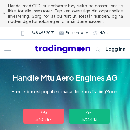
Handel med CFD-er innebærer høy risiko og passer kanskje
ikke for alle investorer. Tap kan overstige din opprinnelige
investering. Sørg for at du fullt ut forstår risikoen, og ta
nødvendige forholdsregler for å håndtere risikoen.
+248 463 2031
Brukerstøtte
NO
Logg inn
Handle Mtu Aero Engines AG
Handle de mest populære markedene hos TradingMoon!
Om oss
Salg
Kjøp
370.757
372.443
Trading