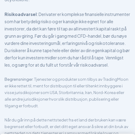
Risikoadvarsel
: Derivater er komplekse finansielle instrumenter
som har betydelig risiko og er kanskje ikke egnet for alle
investorer, da det kan føre til tap av all investert kapital raskt på
grunn av giring. Før du går i gang med CFD-handel, bør du nøye
vurdere dine investeringsmål, erfaringsnivå og risikotoleranse.
Du risikerer å kunne tape hele eller deler av din egenkapital og bør
derfor kun investere midler som du har råd til å tape. Vennligst
les, og sørg for at du fullt ut forstår vår risikoadvarsel.
Begrensninger
: Tjenester og produkter som tilbys av TradingMoon
er ikke rettet til, ment for distribusjon til eller tiltenkt innbyggere i
visse jurisdiksjoner som USA, Storbritannia, Iran, Nord-Korea eller
alle andre jurisdiksjoner hvor slik distribusjon, publisering eller
tilgang er forbudt.
Når du går inn på dette nettstedet fra et land der bruken kan være
begrenset eller forbudt, er det ditt eget ansvar å sikre at din bruk av
nettstedet og dets tjenester er i samsvar med lokale lover og