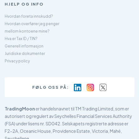
HJELP OG INFO
Hvordan foreta innskudd?
Hvordan overfører jeg penger
mellom kontoene mine?
Hva er Tax ID / TIN?
Generell informasjon
Juridiske dokumenter
Privacy policy
FØLG OSS PÅ:
TradingMoon
er handelsnavnet til TM Trading Limited, som er
autorisert og regulert av Seychelles Financial Services Authority
(FSA) under lisens nr. SD042. Selskapets registrerte adresse er
F2-2A, Oceanic House, Providence Estate, Victoria, Mahé,
Seychellene.