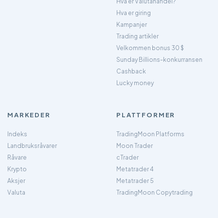
Hva er Valutahandel?
Hva er giring
Kampanjer
Trading artikler
Velkommen bonus 30 $
Sunday Billions-konkurransen
Cashback
Lucky money
MARKEDER
PLATTFORMER
Indeks
TradingMoon Platforms
Landbruksråvarer
Moon Trader
Råvare
cTrader
Krypto
Metatrader 4
Aksjer
Metatrader 5
Valuta
TradingMoon Copytrading