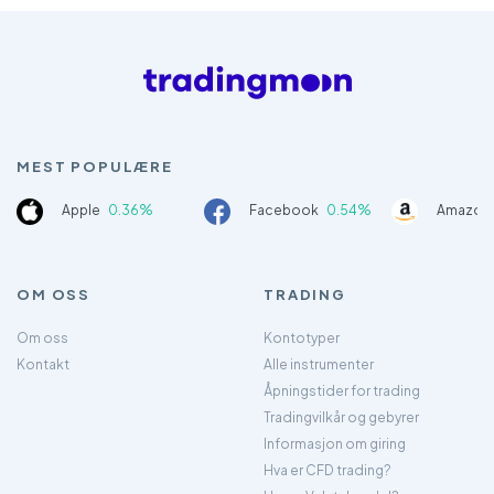
MEST POPULÆRE
Apple
0.36%
Facebook
0.54%
Amazon
OM OSS
TRADING
Om oss
Kontotyper
Kontakt
Alle instrumenter
Åpningstider for trading
Tradingvilkår og gebyrer
Informasjon om giring
Hva er CFD trading?