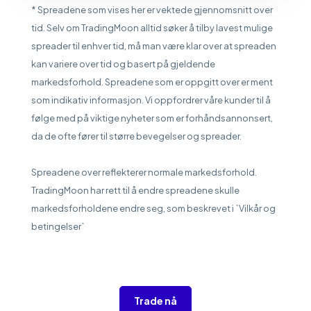
* Spreadene som vises her er vektede gjennomsnitt over
tid. Selv om TradingMoon alltid søker å tilby lavest mulige
spreader til enhver tid, må man være klar over at spreaden
kan variere over tid og basert på gjeldende
markedsforhold. Spreadene som er oppgitt over er ment
som indikativ informasjon. Vi oppfordrer våre kunder til å
følge med på viktige nyheter som er forhåndsannonsert,
da de ofte fører til større bevegelser og spreader.
Spreadene over reflekterer normale markedsforhold.
TradingMoon har rett til å endre spreadene skulle
markedsforholdene endre seg, som beskrevet i `Vilkår og
betingelser`
Trade nå