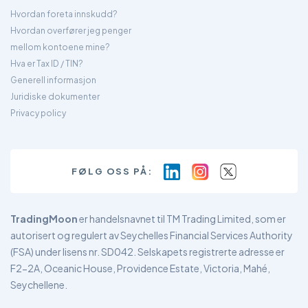
Hvordan foreta innskudd?
Hvordan overfører jeg penger
mellom kontoene mine?
Hva er Tax ID / TIN?
Generell informasjon
Juridiske dokumenter
Privacy policy
FØLG OSS PÅ:
TradingMoon
er handelsnavnet til TM Trading Limited, som er
autorisert og regulert av Seychelles Financial Services Authority
(FSA) under lisens nr. SD042. Selskapets registrerte adresse er
F2-2A, Oceanic House, Providence Estate, Victoria, Mahé,
Seychellene.