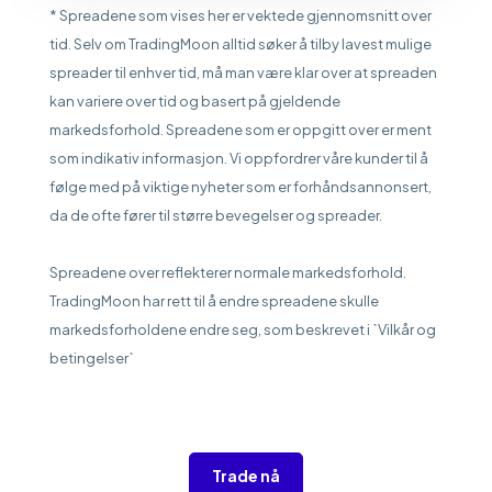
* Spreadene som vises her er vektede gjennomsnitt over
tid. Selv om TradingMoon alltid søker å tilby lavest mulige
spreader til enhver tid, må man være klar over at spreaden
kan variere over tid og basert på gjeldende
markedsforhold. Spreadene som er oppgitt over er ment
som indikativ informasjon. Vi oppfordrer våre kunder til å
følge med på viktige nyheter som er forhåndsannonsert,
da de ofte fører til større bevegelser og spreader.
Spreadene over reflekterer normale markedsforhold.
TradingMoon har rett til å endre spreadene skulle
markedsforholdene endre seg, som beskrevet i `Vilkår og
betingelser`
Trade nå