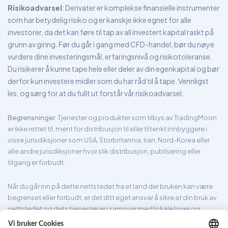
Risikoadvarsel
: Derivater er komplekse finansielle instrumenter
som har betydelig risiko og er kanskje ikke egnet for alle
investorer, da det kan føre til tap av all investert kapital raskt på
grunn av giring. Før du går i gang med CFD-handel, bør du nøye
vurdere dine investeringsmål, erfaringsnivå og risikotoleranse.
Du risikerer å kunne tape hele eller deler av din egenkapital og bør
derfor kun investere midler som du har råd til å tape. Vennligst
les, og sørg for at du fullt ut forstår vår risikoadvarsel.
Begrensninger
: Tjenester og produkter som tilbys av TradingMoon
er ikke rettet til, ment for distribusjon til eller tiltenkt innbyggere i
visse jurisdiksjoner som USA, Storbritannia, Iran, Nord-Korea eller
alle andre jurisdiksjoner hvor slik distribusjon, publisering eller
tilgang er forbudt.
Når du går inn på dette nettstedet fra et land der bruken kan være
begrenset eller forbudt, er det ditt eget ansvar å sikre at din bruk av
nettstedet og dets tjenester er i samsvar med lokale lover og
forskrifter. TradingMoon garanterer ikke at informasjonen som er