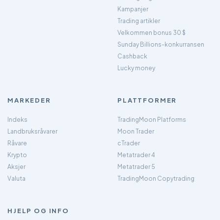
Kampanjer
Trading artikler
Velkommen bonus 30 $
Sunday Billions-konkurransen
Cashback
Lucky money
MARKEDER
PLATTFORMER
Indeks
TradingMoon Platforms
Landbruksråvarer
Moon Trader
Råvare
cTrader
Krypto
Metatrader 4
Aksjer
Metatrader 5
Valuta
TradingMoon Copytrading
HJELP OG INFO