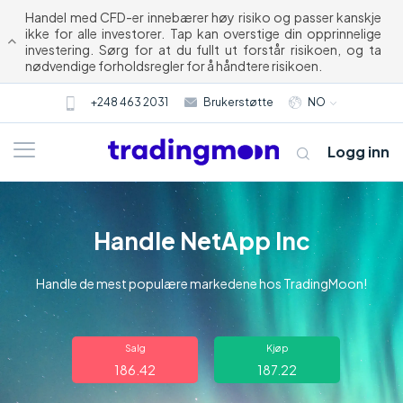
Handel med CFD-er innebærer høy risiko og passer kanskje
ikke for alle investorer. Tap kan overstige din opprinnelige
investering. Sørg for at du fullt ut forstår risikoen, og ta
nødvendige forholdsregler for å håndtere risikoen.
+248 463 2031
Brukerstøtte
NO
Logg inn
Handle NetApp Inc
Handle de mest populære markedene hos TradingMoon!
Om oss
Salg
Kjøp
186.42
187.22
Trading