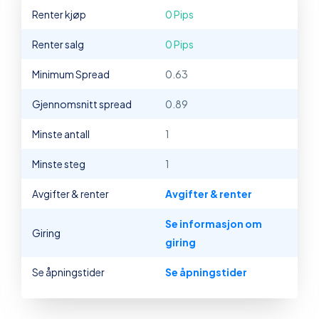
Renter kjøp
0 Pips
Renter salg
0 Pips
Minimum Spread
0.63
Gjennomsnitt spread
0.89
Minste antall
1
Minste steg
1
Avgifter & renter
Avgifter & renter
Se informasjon om
Giring
giring
Se åpningstider
Se åpningstider