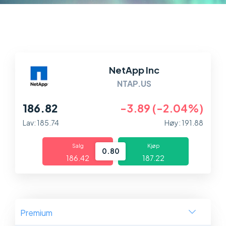
Markeder
Plattformer
Hjelp og info
NetApp Inc
NTAP.US
186.82
-3.89 (-2.04%)
Lav: 185.74
Høy: 191.88
Salg
Kjøp
0.80
186.42
187.22
Premium