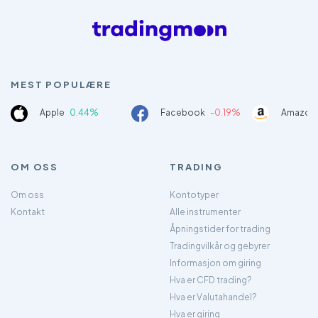
MEST POPULÆRE
Apple
0.44%
Facebook
-0.19%
Amazon
OM OSS
TRADING
Om oss
Kontotyper
Kontakt
Alle instrumenter
Åpningstider for trading
Tradingvilkår og gebyrer
Informasjon om giring
Hva er CFD trading?
Hva er Valutahandel?
Hva er giring