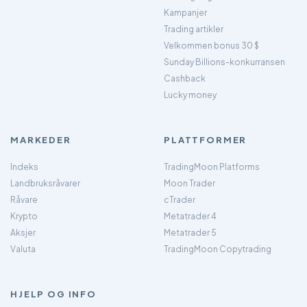
Kampanjer
Trading artikler
Velkommen bonus 30 $
Sunday Billions-konkurransen
Cashback
Lucky money
MARKEDER
PLATTFORMER
Indeks
TradingMoon Platforms
Landbruksråvarer
Moon Trader
Råvare
cTrader
Krypto
Metatrader 4
Aksjer
Metatrader 5
Valuta
TradingMoon Copytrading
HJELP OG INFO