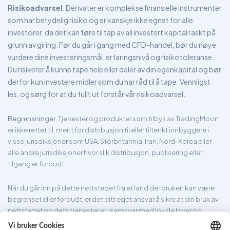
Risikoadvarsel
: Derivater er komplekse finansielle instrumenter
som har betydelig risiko og er kanskje ikke egnet for alle
investorer, da det kan føre til tap av all investert kapital raskt på
grunn av giring. Før du går i gang med CFD-handel, bør du nøye
vurdere dine investeringsmål, erfaringsnivå og risikotoleranse.
Du risikerer å kunne tape hele eller deler av din egenkapital og bør
derfor kun investere midler som du har råd til å tape. Vennligst
les, og sørg for at du fullt ut forstår vår risikoadvarsel.
Begrensninger
: Tjenester og produkter som tilbys av TradingMoon
er ikke rettet til, ment for distribusjon til eller tiltenkt innbyggere i
visse jurisdiksjoner som USA, Storbritannia, Iran, Nord-Korea eller
alle andre jurisdiksjoner hvor slik distribusjon, publisering eller
tilgang er forbudt.
Når du går inn på dette nettstedet fra et land der bruken kan være
begrenset eller forbudt, er det ditt eget ansvar å sikre at din bruk av
nettstedet og dets tjenester er i samsvar med lokale lover og
forskrifter. TradingMoon garanterer ikke at informasjonen som er