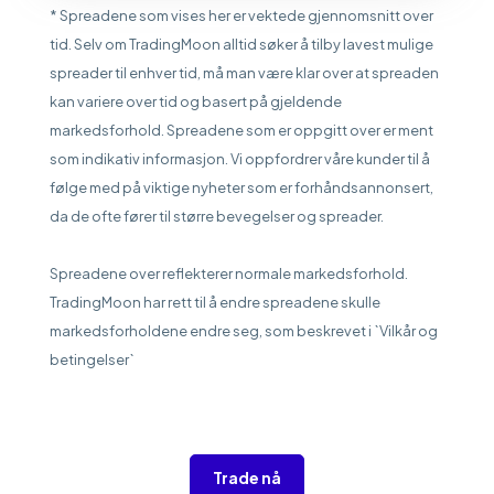
* Spreadene som vises her er vektede gjennomsnitt over
tid. Selv om TradingMoon alltid søker å tilby lavest mulige
spreader til enhver tid, må man være klar over at spreaden
kan variere over tid og basert på gjeldende
markedsforhold. Spreadene som er oppgitt over er ment
som indikativ informasjon. Vi oppfordrer våre kunder til å
følge med på viktige nyheter som er forhåndsannonsert,
da de ofte fører til større bevegelser og spreader.
Spreadene over reflekterer normale markedsforhold.
TradingMoon har rett til å endre spreadene skulle
markedsforholdene endre seg, som beskrevet i `Vilkår og
betingelser`
Trade nå