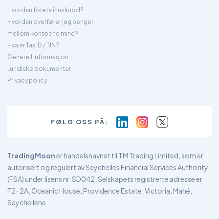
Hvordan foreta innskudd?
Hvordan overfører jeg penger
mellom kontoene mine?
Hva er Tax ID / TIN?
Generell informasjon
Juridiske dokumenter
Privacy policy
FØLG OSS PÅ:
TradingMoon
er handelsnavnet til TM Trading Limited, som er
autorisert og regulert av Seychelles Financial Services Authority
(FSA) under lisens nr. SD042. Selskapets registrerte adresse er
F2-2A, Oceanic House, Providence Estate, Victoria, Mahé,
Seychellene.