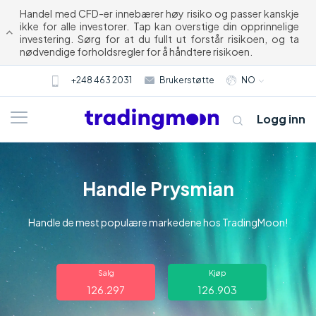
Handel med CFD-er innebærer høy risiko og passer kanskje
ikke for alle investorer. Tap kan overstige din opprinnelige
investering. Sørg for at du fullt ut forstår risikoen, og ta
nødvendige forholdsregler for å håndtere risikoen.
+248 463 2031
Brukerstøtte
NO
Logg inn
Handle Prysmian
Handle de mest populære markedene hos TradingMoon!
Om oss
Salg
Kjøp
126.297
126.903
Trading