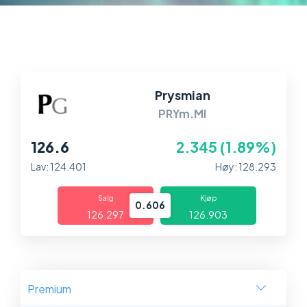
Markeder
Plattformer
Hjelp og info
Prysmian
PRYm.MI
126.6
2.345 (1.89%)
Lav: 124.401
Høy: 128.293
Salg
Kjøp
0.606
126.297
126.903
Premium