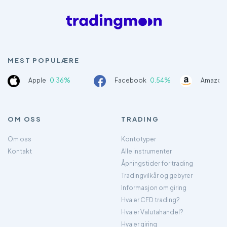
MEST POPULÆRE
Apple
0.36%
Facebook
0.54%
Amazon
OM OSS
TRADING
Om oss
Kontotyper
Kontakt
Alle instrumenter
Åpningstider for trading
Tradingvilkår og gebyrer
Informasjon om giring
Hva er CFD trading?
Hva er Valutahandel?
Hva er giring