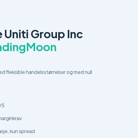
 Uniti Group Inc
radingMoon
ed fleksible handelsstørrelser og med null
/5
arginkrav
asje, kun spread