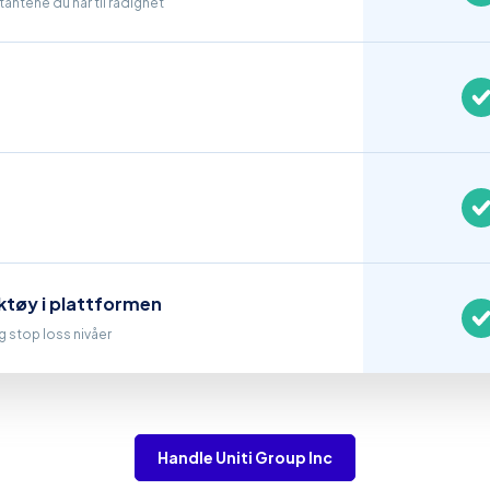
antene du har til rådighet
ktøy i plattformen
og stop loss nivåer
Handle Uniti Group Inc