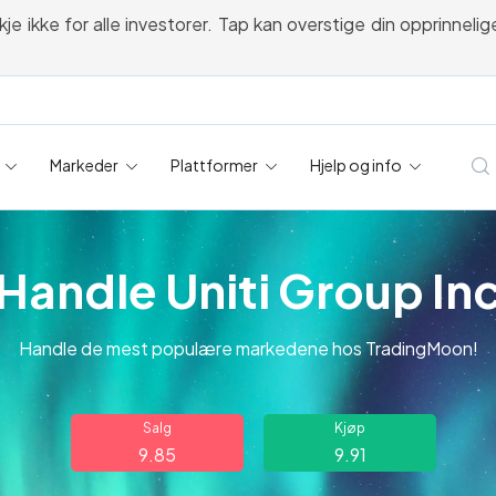
kke for alle investorer. Tap kan overstige din opprinnelige i
Markeder
Plattformer
Hjelp og info
Handle Uniti Group In
Handle de mest populære markedene hos TradingMoon!
Salg
Kjøp
9.85
9.91