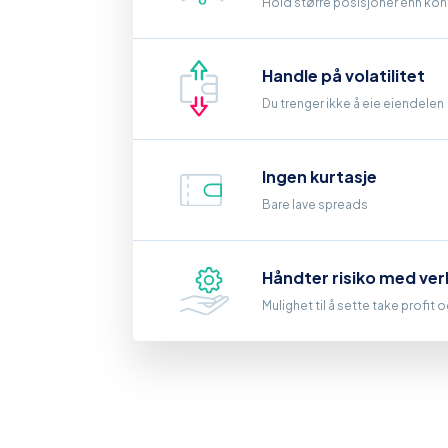
Hold større posisjoner enn kont
Handle på volatilitet
Du trenger ikke å eie eiendelen
Ingen kurtasje
Bare lave spreads
Håndter risiko med ver
Mulighet til å sette take profit 