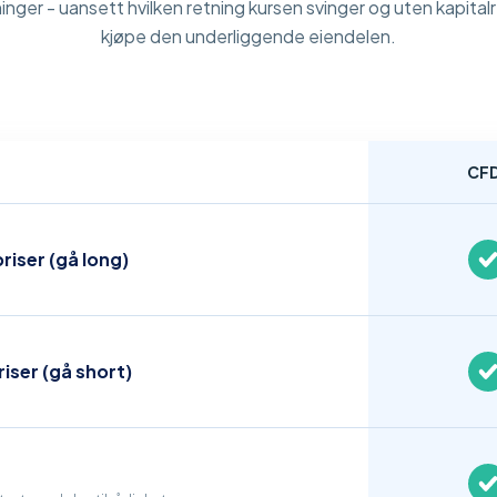
ninger - uansett hvilken retning kursen svinger og uten kapital
kjøpe den underliggende eiendelen.
CF
riser (gå long)
riser (gå short)