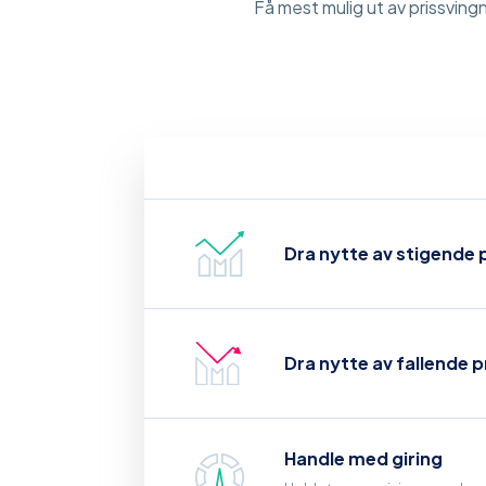
Få mest mulig ut av prissving
Dra nytte av stigende p
Dra nytte av fallende p
Handle med giring