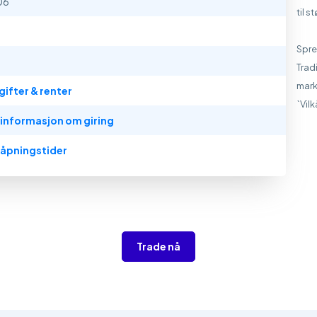
06
til 
Spre
Trad
mark
gifter & renter
`Vil
 informasjon om giring
 åpningstider
Trade nå