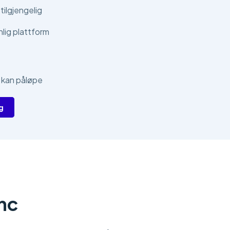
tilgjengelig
lig plattform
 kan påløpe
g
Inc