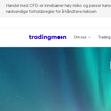
Handel med CFD-er innebærer høy risiko og passer kanskje i
nødvendige forholdsregler for å håndtere risikoen.
Om oss
Trading