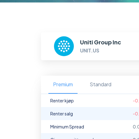
Uniti Group Inc
UNIT.US
Premium
Standard
Renter kjøp
-0
Renter salg
-0
Minimum Spread
0.