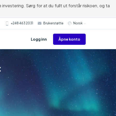
nvestering. Sørg for at du fullt ut forstår risikoen, og ta
+248 463 2031
Brukerstøtte
Norsk
Åpne konto
Logg inn
c