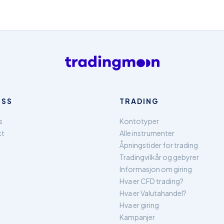
OSS
TRADING
s
Kontotyper
kt
Alle instrumenter
Åpningstider for trading
Tradingvilkår og gebyrer
Informasjon om giring
Hva er CFD trading?
Hva er Valutahandel?
Hva er giring
Kampanjer