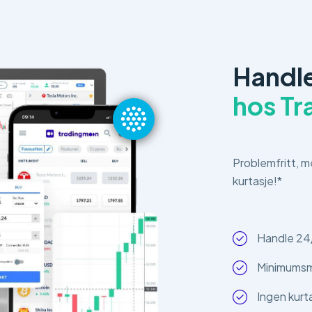
Handle
hos T
Problemfritt, m
kurtasje!*
Handle 24
Minimumsm
Ingen kurt