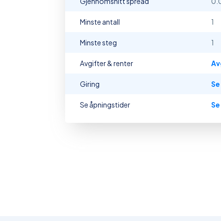
Gjennomsnitt spread
0.
Minste antall
1
Minste steg
1
Avgifter & renter
Av
Giring
Se
Se åpningstider
Se