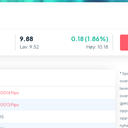
9.88
0.18 (1.86%)
Lav: 9.52
Høy: 10.18
* Sp
over
lave
.0014 Pips
over
gjel
.0013 Pips
oppg
05
oppf
nyhe