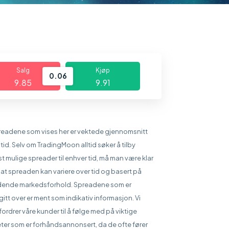
Salg
Kjøp
0.06
9.85
9.91
readene som vises her er vektede gjennomsnitt
 tid. Selv om TradingMoon alltid søker å tilby
st mulige spreader til enhver tid, må man være klar
 at spreaden kan variere over tid og basert på
dende markedsforhold. Spreadene som er
itt over er ment som indikativ informasjon. Vi
ordrer våre kunder til å følge med på viktige
ter som er forhåndsannonsert, da de ofte fører