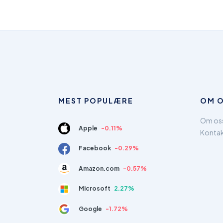
MEST POPULÆRE
OM 
Om os
Apple
-0.11%
Konta
Facebook
-0.29%
Amazon.com
-0.57%
Microsoft
2.27%
Google
-1.72%