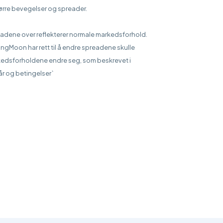
større bevegelser og spreader.
adene over reflekterer normale markedsforhold.
ingMoon har rett til å endre spreadene skulle
edsforholdene endre seg, som beskrevet i
kår og betingelser`