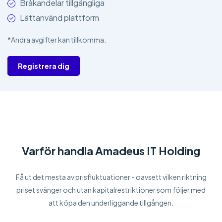
Bråkandelar tillgängliga
Lättanvänd plattform
*Andra avgifter kan tillkomma.
Registrera dig
Varför handla Amadeus IT Holding
Få ut det mesta av prisfluktuationer - oavsett vilken riktning
priset svänger och utan kapitalrestriktioner som följer med
att köpa den underliggande tillgången.