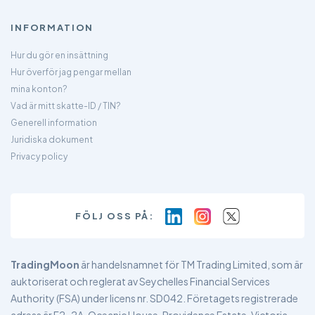
INFORMATION
Hur du gör en insättning
Hur överför jag pengar mellan
mina konton?
Vad är mitt skatte-ID / TIN?
Generell information
Juridiska dokument
Privacy policy
FÖLJ OSS PÅ:
TradingMoon
är handelsnamnet för TM Trading Limited, som är
auktoriserat och reglerat av Seychelles Financial Services
Authority (FSA) under licens nr. SD042. Företagets registrerade