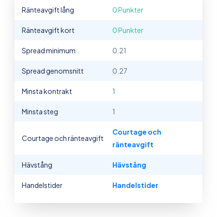
Ränteavgift lång
0 Punkter
Ränteavgift kort
0 Punkter
Spread minimum
0.21
Spread genomsnitt
0.27
Minsta kontrakt
1
Minsta steg
1
Courtage och
Courtage och ränteavgift
ränteavgift
Hävstång
Hävstång
Handelstider
Handelstider