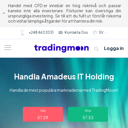
Handel med CFD:er innebär en hög risknivå och passar
kanske inte alla investerare. Förluster kan överstiga din
ursprungliga investering. Se till att du fullt ut förstår riskerna
och vidtar lämpliga åtgärder för att hantera din risk.
+248 463 2031
Kontakta Oss
SV
Logga in
Handla Amadeus IT Holding
Handla de mest populära marknaderna med TradingMoon!
Om oss
Sälj
Köp
57.29
57.53
Trading