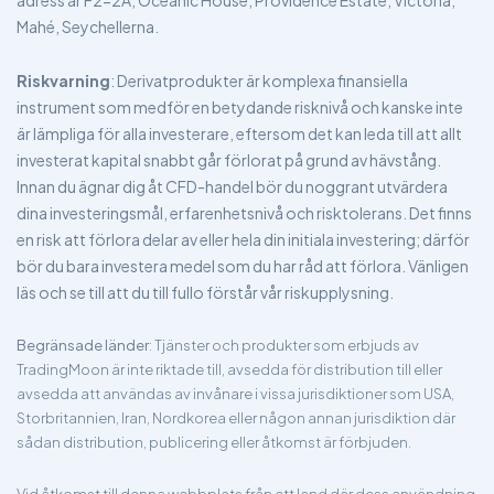
adress är F2-2A, Oceanic House, Providence Estate, Victoria,
Mahé, Seychellerna.
Riskvarning
: Derivatprodukter är komplexa finansiella
instrument som medför en betydande risknivå och kanske inte
är lämpliga för alla investerare, eftersom det kan leda till att allt
investerat kapital snabbt går förlorat på grund av hävstång.
Innan du ägnar dig åt CFD-handel bör du noggrant utvärdera
dina investeringsmål, erfarenhetsnivå och risktolerans. Det finns
en risk att förlora delar av eller hela din initiala investering; därför
bör du bara investera medel som du har råd att förlora. Vänligen
läs och se till att du till fullo förstår vår riskupplysning.
Begränsade länder
: Tjänster och produkter som erbjuds av
TradingMoon är inte riktade till, avsedda för distribution till eller
avsedda att användas av invånare i vissa jurisdiktioner som USA,
Storbritannien, Iran, Nordkorea eller någon annan jurisdiktion där
sådan distribution, publicering eller åtkomst är förbjuden.