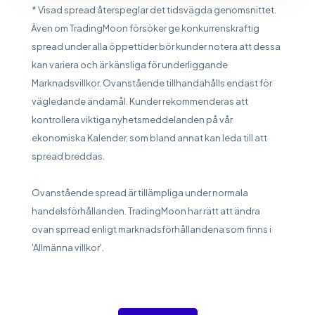
* Visad spread återspeglar det tidsvägda genomsnittet.
Även om TradingMoon försöker ge konkurrenskraftig
spread under alla öppettider bör kunder notera att dessa
kan variera och är känsliga för underliggande
Marknadsvillkor. Ovanstående tillhandahålls endast för
vägledande ändamål. Kunder rekommenderas att
kontrollera viktiga nyhetsmeddelanden på vår
ekonomiska Kalender, som bland annat kan leda till att
spread breddas.
Ovanstående spread är tillämpliga under normala
handelsförhållanden. TradingMoon har rätt att ändra
ovan sprread enligt marknadsförhållandena som finns i
'Allmänna villkor'.