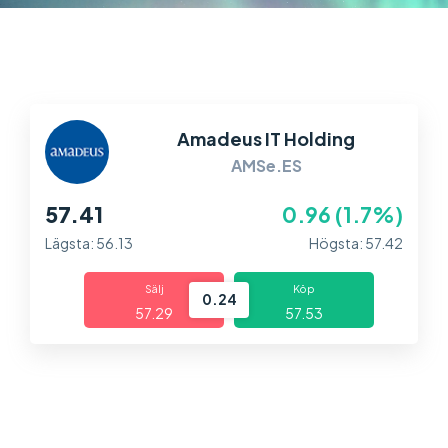
Marknader
Plattformar
Information
Amadeus IT Holding
AMSe.ES
57.41
0.96 (1.7%)
Lägsta: 56.13
Högsta: 57.42
Sälj
Köp
0.24
57.29
57.53