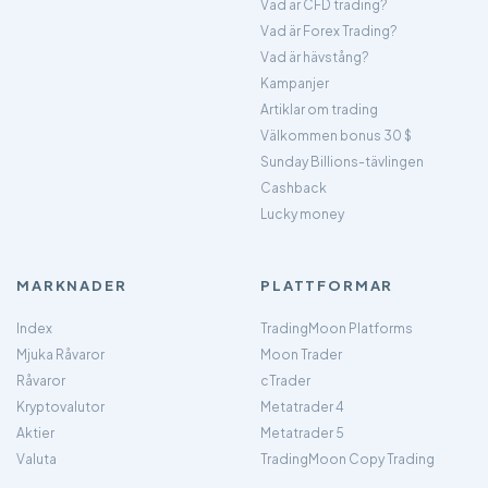
Vad är CFD trading?
Vad är Forex Trading?
Vad är hävstång?
Kampanjer
Artiklar om trading
Välkommen bonus 30 $
Sunday Billions-tävlingen
Cashback
Lucky money
MARKNADER
PLATTFORMAR
Index
TradingMoon Platforms
Mjuka Råvaror
Moon Trader
Råvaror
cTrader
Kryptovalutor
Metatrader 4
Aktier
Metatrader 5
Valuta
TradingMoon Copy Trading