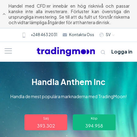
Handel med CFD:er innebär en hög risknivå och passar
kanske inte alla investerare. Förluster kan överstiga din
ursprungliga investering. Se till att du fullt ut förstår riskerna
och vidtar lämpliga åtgärder för att hantera din risk.
+248 463 2031
Kontakta Oss
SV
Logga in
Handla Anthem Inc
Handla de mest populära marknaderna med TradingMoon!
Om oss
Sälj
Köp
393.302
394.958
Trading