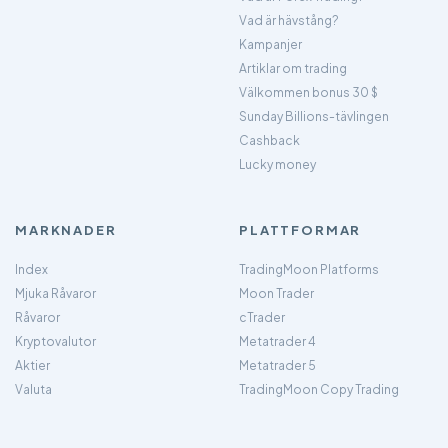
Vad är hävstång?
Kampanjer
Artiklar om trading
Välkommen bonus 30 $
Sunday Billions-tävlingen
Cashback
Lucky money
MARKNADER
PLATTFORMAR
Index
TradingMoon Platforms
Mjuka Råvaror
Moon Trader
Råvaror
cTrader
Kryptovalutor
Metatrader 4
Aktier
Metatrader 5
Valuta
TradingMoon Copy Trading