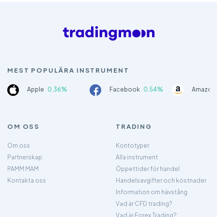
MEST POPULÄRA INSTRUMENT
Apple
0.36%
Facebook
0.54%
Amazon
OM OSS
TRADING
Om oss
Kontotyper
Partnerskap
Alla instrument
PAMM MAM
Öppettider för handel
Kontakta oss
Handelsavgifter och kostnader
Information om hävstång
Vad är CFD trading?
Vad är Forex Trading?