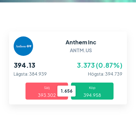
Marknader
Plattformar
Information
Anthem Inc
ANTM.US
394.13
3.373 (0.87%)
Lägsta: 384.939
Högsta: 394.739
Sälj
Köp
1.656
393.302
394.958