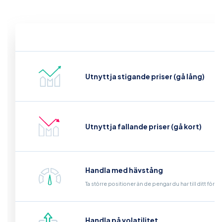
Utnyttja stigande priser (gå lång)
Utnyttja fallande priser (gå kort)
Handla med hävstång
Ta större positioner än de pengar du har till ditt för
Handla på volatilitet