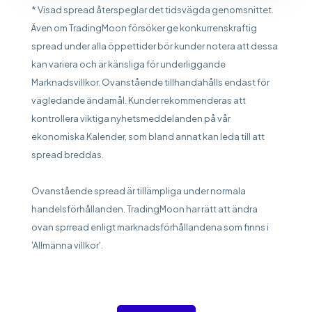
* Visad spread återspeglar det tidsvägda genomsnittet.
Även om TradingMoon försöker ge konkurrenskraftig
spread under alla öppettider bör kunder notera att dessa
kan variera och är känsliga för underliggande
Marknadsvillkor. Ovanstående tillhandahålls endast för
vägledande ändamål. Kunder rekommenderas att
kontrollera viktiga nyhetsmeddelanden på vår
ekonomiska Kalender, som bland annat kan leda till att
spread breddas.
Ovanstående spread är tillämpliga under normala
handelsförhållanden. TradingMoon har rätt att ändra
ovan sprread enligt marknadsförhållandena som finns i
'Allmänna villkor'.