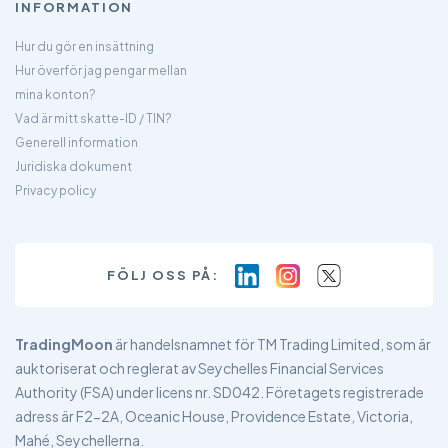
INFORMATION
Hur du gör en insättning
Hur överför jag pengar mellan
mina konton?
Vad är mitt skatte-ID / TIN?
Generell information
Juridiska dokument
Privacy policy
FÖLJ OSS PÅ:
TradingMoon
är handelsnamnet för TM Trading Limited, som är
auktoriserat och reglerat av Seychelles Financial Services
Authority (FSA) under licens nr. SD042. Företagets registrerade
adress är F2-2A, Oceanic House, Providence Estate, Victoria,
Mahé, Seychellerna.