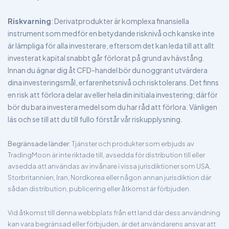
Riskvarning
: Derivatprodukter är komplexa finansiella
instrument som medför en betydande risknivå och kanske inte
är lämpliga för alla investerare, eftersom det kan leda till att allt
investerat kapital snabbt går förlorat på grund av hävstång.
Innan du ägnar dig åt CFD-handel bör du noggrant utvärdera
dina investeringsmål, erfarenhetsnivå och risktolerans. Det finns
en risk att förlora delar av eller hela din initiala investering; därför
bör du bara investera medel som du har råd att förlora. Vänligen
läs och se till att du till fullo förstår vår riskupplysning.
Begränsade länder
: Tjänster och produkter som erbjuds av
TradingMoon är inte riktade till, avsedda för distribution till eller
avsedda att användas av invånare i vissa jurisdiktioner som USA,
Storbritannien, Iran, Nordkorea eller någon annan jurisdiktion där
sådan distribution, publicering eller åtkomst är förbjuden.
Vid åtkomst till denna webbplats från ett land där dess användning
kan vara begränsad eller förbjuden, är det användarens ansvar att