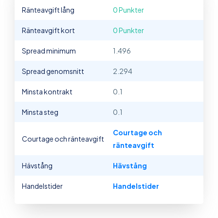
Ränteavgift lång
0 Punkter
Ränteavgift kort
0 Punkter
Spread minimum
1.496
Spread genomsnitt
2.294
Minsta kontrakt
0.1
Minsta steg
0.1
Courtage och
Courtage och ränteavgift
ränteavgift
Hävstång
Hävstång
Handelstider
Handelstider