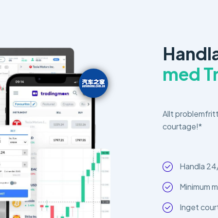
Handl
med T
Allt problemfrit
courtage!*
Handla 24
Minimum m
Inget cour