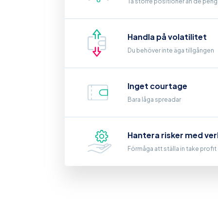
Ta större positioner än de penga
Handla på volatilitet
Du behöver inte äga tillgången
Inget courtage
Bara låga spreadar
Hantera risker med ver
Förmåga att ställa in take profi