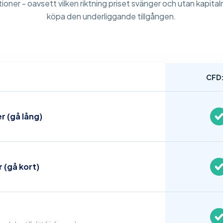
ioner - oavsett vilken riktning priset svänger och utan kapital
köpa den underliggande tillgången.
CFD
r (gå lång)
r (gå kort)