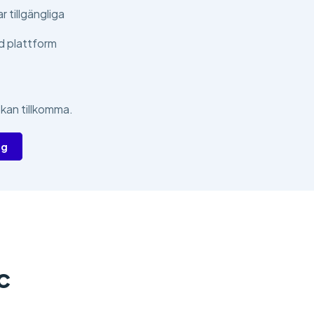
 tillgängliga
d plattform
 kan tillkomma.
ig
c