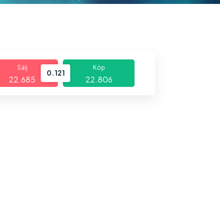
Sälj
Köp
0.121
22.685
22.806