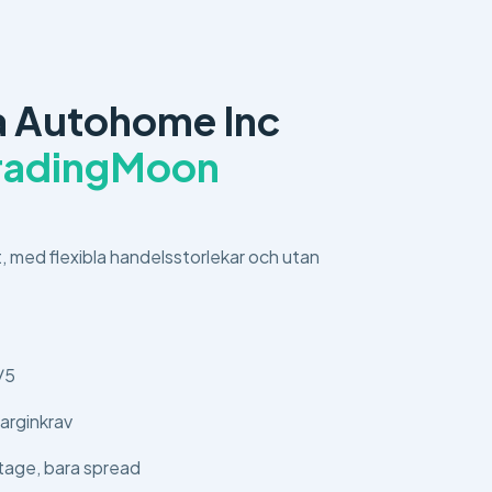
a Autohome Inc
radingMoon
t, med flexibla handelsstorlekar och utan
/5
arginkrav
tage, bara spread