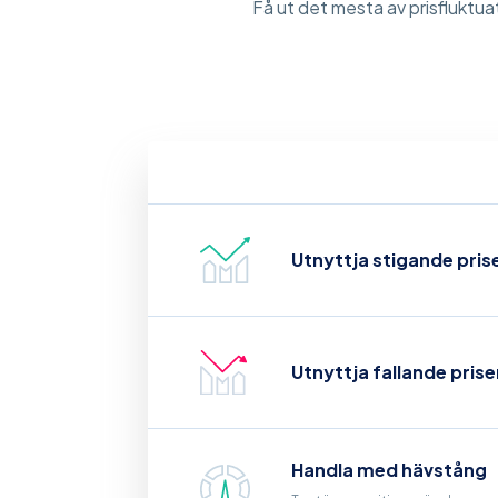
Få ut det mesta av prisfluktuat
Utnyttja stigande prise
Utnyttja fallande prise
Handla med hävstång