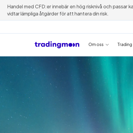
Handel med CFD:er innebär en hög risknivå och passar kanske
vidtar lämpliga åtgärder för att hantera din risk.
Om oss
Trading