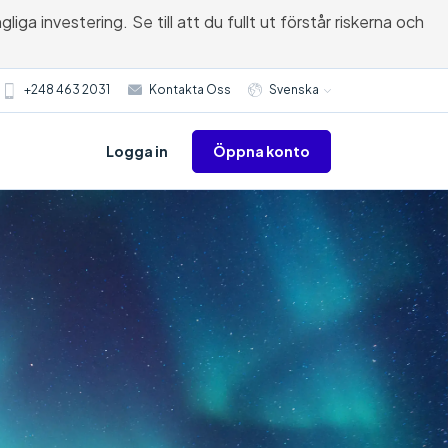
ga investering. Se till att du fullt ut förstår riskerna och
+248 463 2031
Kontakta Oss
Svenska
Öppna konto
Logga in