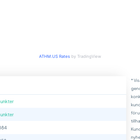
ATHM.US Rates
by TradingView
* Vi
geno
konk
Punkter
kund
för 
Punkter
till
084
Kund
nyhe