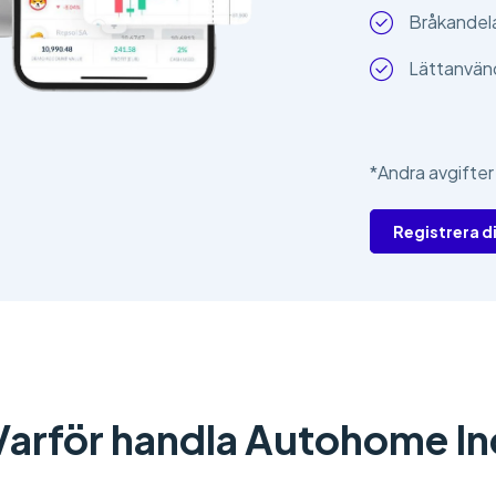
Bråkandelar
Lättanvän
*Andra avgifter
Registrera d
Varför handla Autohome In