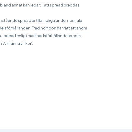
bland annat kan leda till att spread breddas.
stående spread är tillämpliga under normala
elsförhållanden. TradingMoon har rätt att ändra
 sprread enligt marknadsförhållandena som
 i 'Allmänna villkor'.