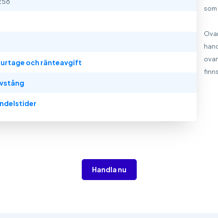
258
som 
Ovan
hand
ovan
urtage och ränteavgift
finns
vstång
ndelstider
Handla nu