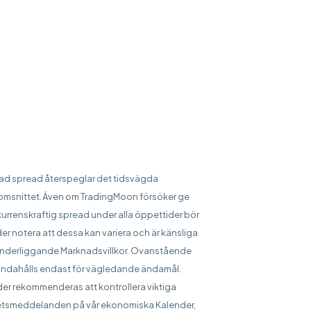
sad spread återspeglar det tidsvägda
msnittet. Även om TradingMoon försöker ge
urrenskraftig spread under alla öppettider bör
er notera att dessa kan variera och är känsliga
underliggande Marknadsvillkor. Ovanstående
handahålls endast för vägledande ändamål.
er rekommenderas att kontrollera viktiga
tsmeddelanden på vår ekonomiska Kalender,