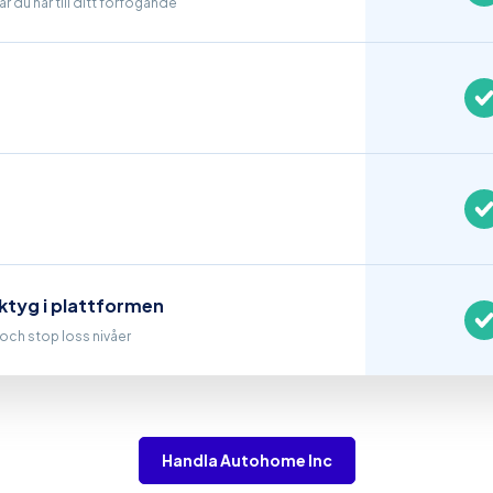
r du har till ditt förfogande
ktyg i plattformen
t och stop loss nivåer
Handla Autohome Inc