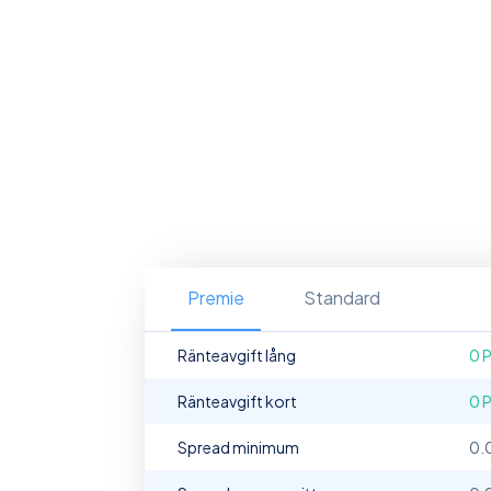
Premie
Standard
Ränteavgift lång
0 
Ränteavgift kort
0 
Spread minimum
0.