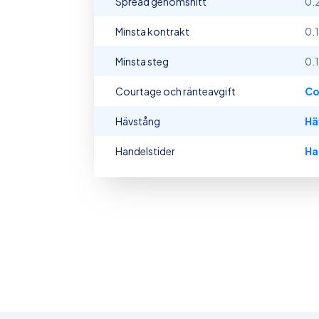
Spread genomsnitt
0.
Minsta kontrakt
0.1
Minsta steg
0.1
Courtage och ränteavgift
Co
Hävstång
Hä
Handelstider
Ha