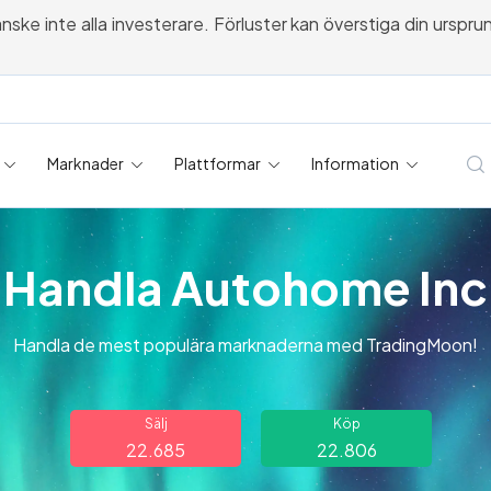
 inte alla investerare. Förluster kan överstiga din ursprungli
Marknader
Plattformar
Information
Handla Autohome Inc
Handla de mest populära marknaderna med TradingMoon!
Sälj
Köp
22.685
22.806