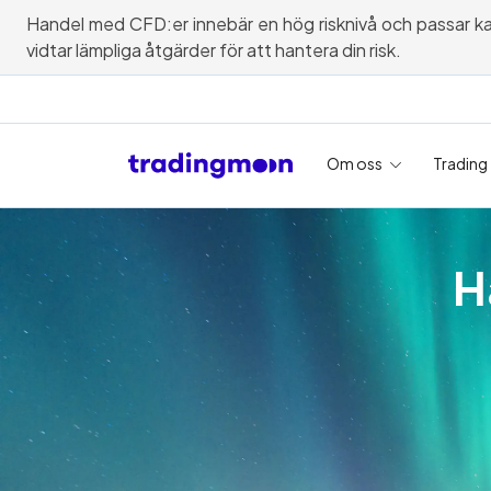
Handel med CFD:er innebär en hög risknivå och passar kanske
vidtar lämpliga åtgärder för att hantera din risk.
Om oss
Trading
H