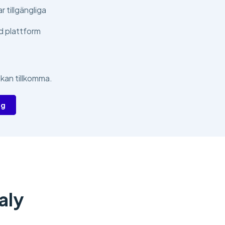
 tillgängliga
d plattform
 kan tillkomma.
ig
aly