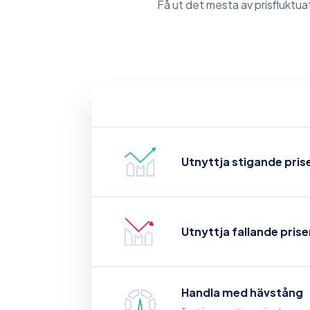
Få ut det mesta av prisfluktuat
Utnyttja stigande prise
Utnyttja fallande prise
Handla med hävstång