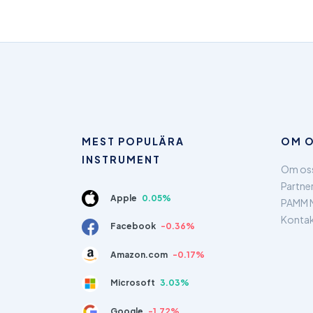
MEST POPULÄRA
OM 
INSTRUMENT
Om os
Partne
Apple
0.05%
PAMM 
Kontak
Facebook
-0.36%
Amazon.com
-0.17%
Microsoft
3.03%
Google
-1.72%