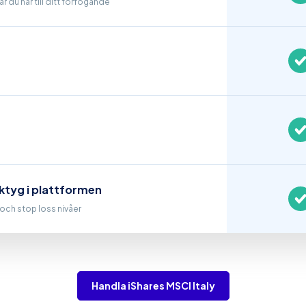
r du har till ditt förfogande
ktyg i plattformen
t och stop loss nivåer
Handla iShares MSCI Italy