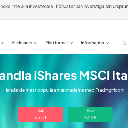
 inte alla investerare. Förluster kan överstiga din ursprungli
Marknader
Plattformar
Information
andla iShares MSCI Ita
Handla de mest populära marknaderna med TradingMoon!
Sälj
Köp
63.01
63.28