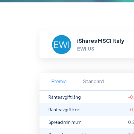
iShares MSCI Italy
EWI.US
Premie
Standard
Ränteavgift lång
-0
Ränteavgift kort
-0
Spread minimum
0.