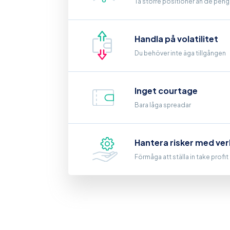
Ta större positioner än de penga
Handla på volatilitet
Du behöver inte äga tillgången
Inget courtage
Bara låga spreadar
Hantera risker med ver
Förmåga att ställa in take profi