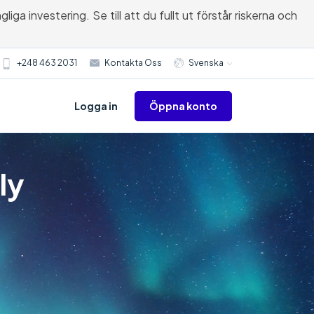
ga investering. Se till att du fullt ut förstår riskerna och
+248 463 2031
Kontakta Oss
Svenska
Öppna konto
Logga in
ly