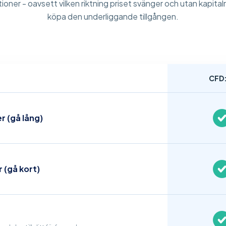
ioner - oavsett vilken riktning priset svänger och utan kapital
köpa den underliggande tillgången.
CFD
r (gå lång)
r (gå kort)