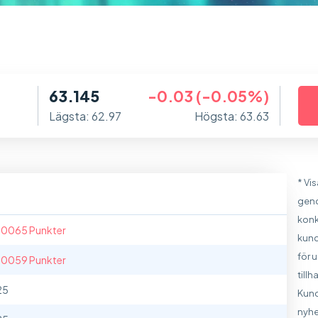
63.145
-0.03 (-0.05%)
Lägsta: 62.97
Högsta: 63.63
* Vi
geno
konk
.0065 Punkter
kund
för 
.0059 Punkter
till
25
Kund
nyhe