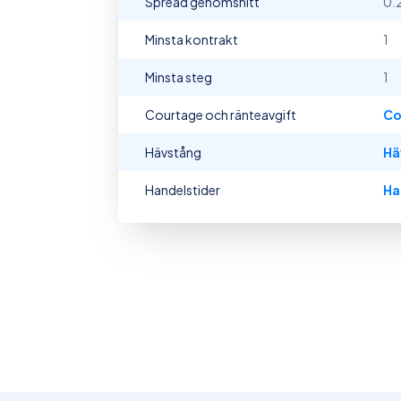
Spread genomsnitt
0.
Minsta kontrakt
1
Minsta steg
1
Courtage och ränteavgift
Co
Hävstång
Hä
Handelstider
Ha