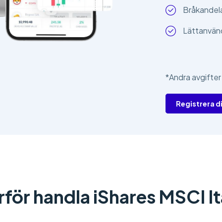
Bråkandelar
Lättanvän
*Andra avgifter
Registrera d
rför handla iShares MSCI It