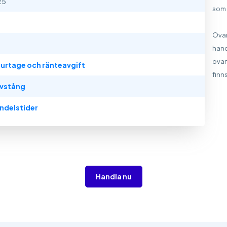
25
som 
Ovan
hand
ovan
urtage och ränteavgift
finns
vstång
ndelstider
Handla nu