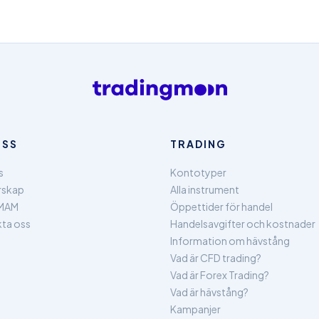
OSS
TRADING
s
Kontotyper
rskap
Alla instrument
MAM
Öppettider för handel
ta oss
Handelsavgifter och kostnader
Information om hävstång
Vad är CFD trading?
Vad är Forex Trading?
Vad är hävstång?
Kampanjer