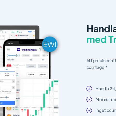
Handla
med T
Allt problemfrit
courtage!*
Handla 24
Minimum m
Inget cour