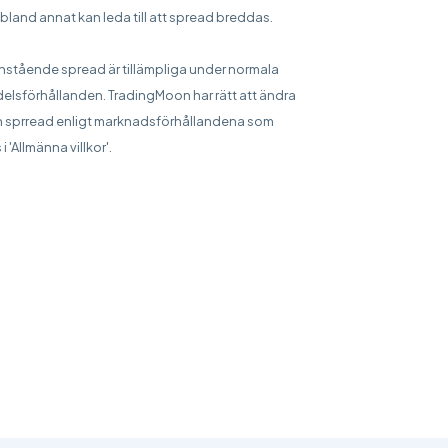
bland annat kan leda till att spread breddas.
stående spread är tillämpliga under normala
elsförhållanden. TradingMoon har rätt att ändra
 sprread enligt marknadsförhållandena som
 i 'Allmänna villkor'.