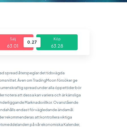
Sälj
Köp
0.27
63.01
63.28
sad spread återspeglar det tidsvägda
msnittet. Även om TradingMoon försöker ge
urrenskraftig spread under alla öppettider bör
er notera att dessa kan variera och är känsliga
underliggande Marknadsvillkor. Ovanstående
handahålls endast för vägledande ändamål.
er rekommenderas att kontrollera viktiga
tsmeddelanden på vår ekonomiska Kalender,