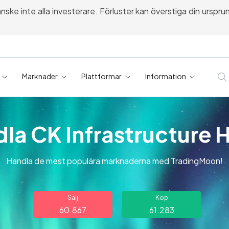
 inte alla investerare. Förluster kan överstiga din ursprungli
Marknader
Plattformar
Information
la CK Infrastructure 
Handla de mest populära marknaderna med TradingMoon!
Sälj
Köp
60.867
61.283