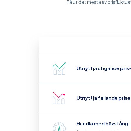
Få ut det mesta av prisfluktuat
Utnyttja stigande prise
Utnyttja fallande prise
Handla med hävstång