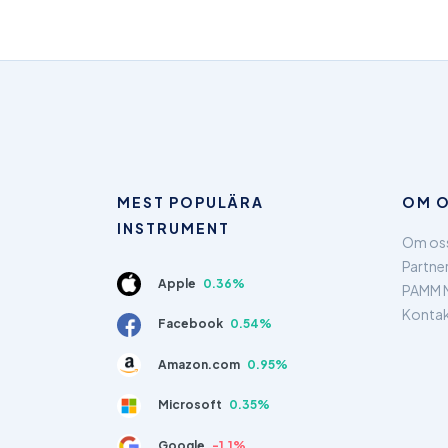
MEST POPULÄRA
OM 
INSTRUMENT
Om os
Partne
Apple
0.36%
PAMM 
Kontak
Facebook
0.54%
Amazon.com
0.95%
Microsoft
0.35%
Google
-1.1%