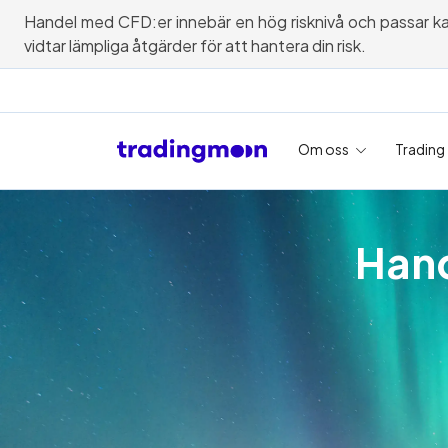
Handel med CFD:er innebär en hög risknivå och passar kanske
vidtar lämpliga åtgärder för att hantera din risk.
Om oss
Trading
Hand