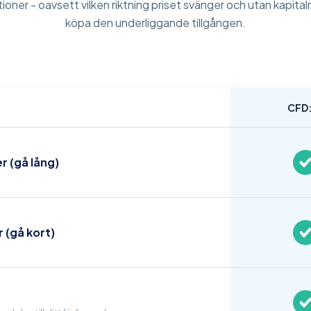
ioner - oavsett vilken riktning priset svänger och utan kapital
köpa den underliggande tillgången.
CFD
r (gå lång)
r (gå kort)