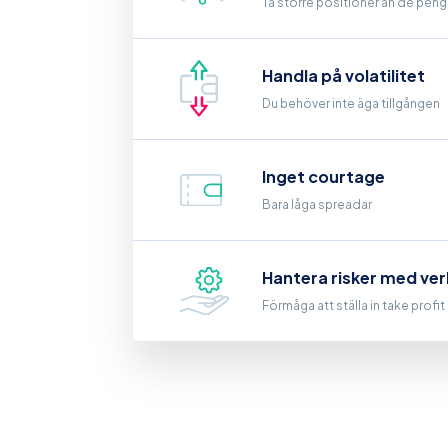
Ta större positioner än de penga
Handla på volatilitet
Du behöver inte äga tillgången
Inget courtage
Bara låga spreadar
Hantera risker med ver
Förmåga att ställa in take profi