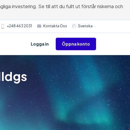
ga investering. Se till att du fullt ut förstår riskerna och
+248 463 2031
Kontakta Oss
Svenska
Öppna konto
Logga in
Hldgs