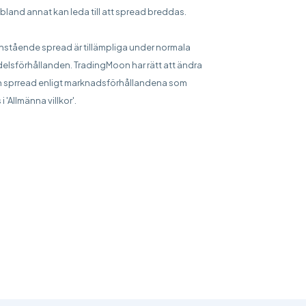
bland annat kan leda till att spread breddas.
stående spread är tillämpliga under normala
elsförhållanden. TradingMoon har rätt att ändra
 sprread enligt marknadsförhållandena som
 i 'Allmänna villkor'.