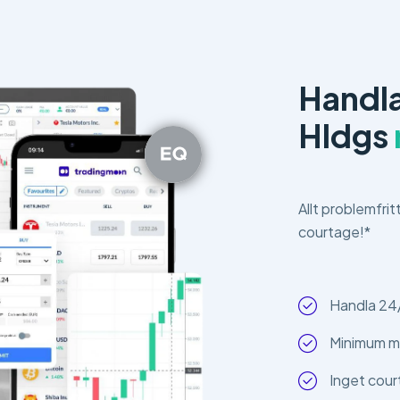
Handla
Hldgs
Allt problemfrit
courtage!*
Handla 24
Minimum m
Inget cour