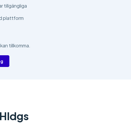
 tillgängliga
d plattform
 kan tillkomma.
ig
 Hldgs