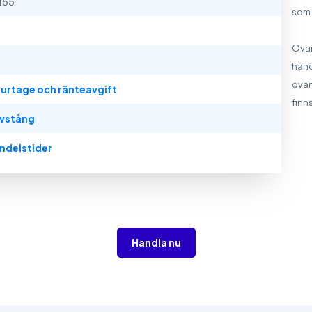
455
som 
Ovan
hand
ovan
urtage och ränteavgift
finns
vstång
ndelstider
Handla nu