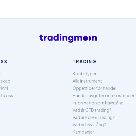
OSS
TRADING
s
Kontotyper
rskap
Alla instrument
MAM
Öppettider för handel
ta oss
Handelsavgifter och kostnader
Information om hävstång
Vad är CFD trading?
Vad är Forex Trading?
Vad är hävstång?
Kampanjer