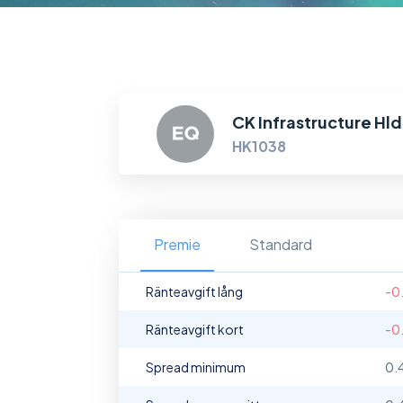
CK Infrastructure Hl
HK1038
Premie
Standard
Ränteavgift lång
-0
Ränteavgift kort
-0
Spread minimum
0.