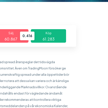
Sälj
Köp
0.416
60.867
61.283
sad spread återspeglar det tidsvägda
msnittet. Även om TradingMoon försöker ge
urrenskraftig spread under alla öppettider bör
er notera att dessa kan variera och är känsliga
underliggande Marknadsvillkor. Ovanstående
handahålls endast för vägledande ändamål.
er rekommenderas att kontrollera viktiga
tsmeddelanden på vår ekonomiska Kalender,