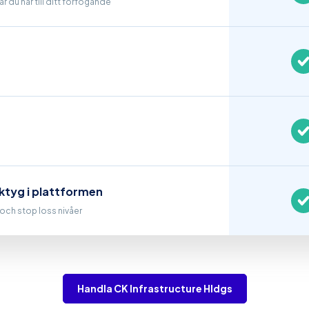
r du har till ditt förfogande
ktyg i plattformen
t och stop loss nivåer
Handla CK Infrastructure Hldgs