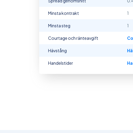
Spread genomsnitt
0.
Minsta kontrakt
1
Minsta steg
1
Courtage och ränteavgift
Co
Hävstång
Hä
Handelstider
Ha