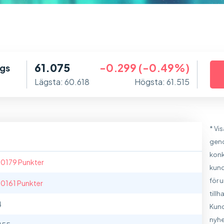
61.075
-0.299 (-0.49%)
dgs
Lägsta: 60.618
Högsta: 61.515
* Vi
geno
konk
.0179 Punkter
kund
för 
.0161 Punkter
till
4
Kund
nyhe