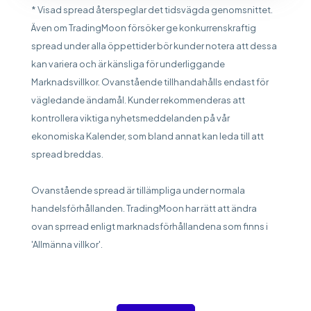
* Visad spread återspeglar det tidsvägda genomsnittet.
Även om TradingMoon försöker ge konkurrenskraftig
spread under alla öppettider bör kunder notera att dessa
kan variera och är känsliga för underliggande
Marknadsvillkor. Ovanstående tillhandahålls endast för
vägledande ändamål. Kunder rekommenderas att
kontrollera viktiga nyhetsmeddelanden på vår
ekonomiska Kalender, som bland annat kan leda till att
spread breddas.
Ovanstående spread är tillämpliga under normala
handelsförhållanden. TradingMoon har rätt att ändra
ovan sprread enligt marknadsförhållandena som finns i
'Allmänna villkor'.