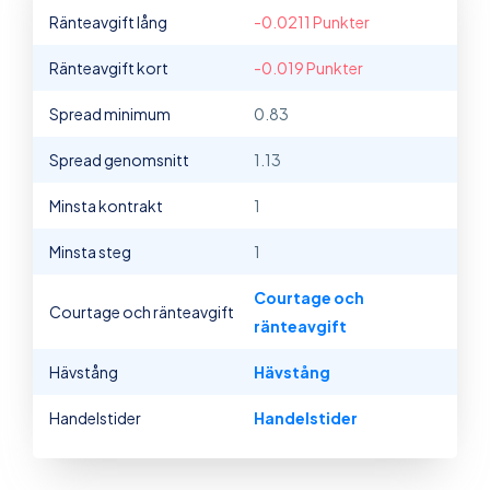
Ränteavgift lång
-0.0211 Punkter
Ränteavgift kort
-0.019 Punkter
Spread minimum
0.83
Spread genomsnitt
1.13
Minsta kontrakt
1
Minsta steg
1
Courtage och
Courtage och ränteavgift
ränteavgift
Hävstång
Hävstång
Handelstider
Handelstider