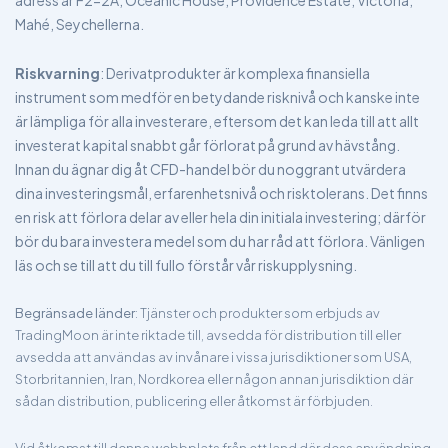
adress är F2-2A, Oceanic House, Providence Estate, Victoria,
Mahé, Seychellerna.
Riskvarning
: Derivatprodukter är komplexa finansiella
instrument som medför en betydande risknivå och kanske inte
är lämpliga för alla investerare, eftersom det kan leda till att allt
investerat kapital snabbt går förlorat på grund av hävstång.
Innan du ägnar dig åt CFD-handel bör du noggrant utvärdera
dina investeringsmål, erfarenhetsnivå och risktolerans. Det finns
en risk att förlora delar av eller hela din initiala investering; därför
bör du bara investera medel som du har råd att förlora. Vänligen
läs och se till att du till fullo förstår vår riskupplysning.
Begränsade länder
: Tjänster och produkter som erbjuds av
TradingMoon är inte riktade till, avsedda för distribution till eller
avsedda att användas av invånare i vissa jurisdiktioner som USA,
Storbritannien, Iran, Nordkorea eller någon annan jurisdiktion där
sådan distribution, publicering eller åtkomst är förbjuden.