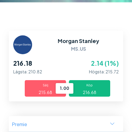
Marknader
Plattformar
Information
Morgan Stanley
MS.US
216.18
2.14 (1%)
Lägsta: 210.82
Högsta: 215.72
Sälj
Köp
1.00
215.68
216.68
Premie