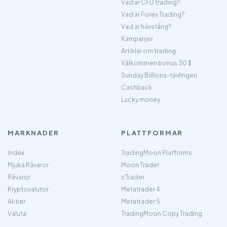
Vad är CFD trading?
Vad är Forex Trading?
Vad är hävstång?
Kampanjer
Artiklar om trading
Välkommen bonus 30 $
Sunday Billions-tävlingen
Cashback
Lucky money
MARKNADER
PLATTFORMAR
Index
TradingMoon Platforms
Mjuka Råvaror
Moon Trader
Råvaror
cTrader
Kryptovalutor
Metatrader 4
Aktier
Metatrader 5
Valuta
TradingMoon Copy Trading