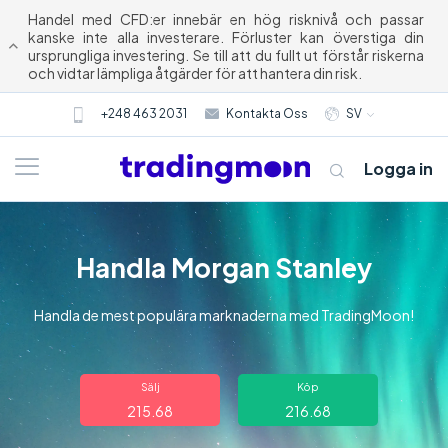
Handel med CFD:er innebär en hög risknivå och passar
kanske inte alla investerare. Förluster kan överstiga din
ursprungliga investering. Se till att du fullt ut förstår riskerna
och vidtar lämpliga åtgärder för att hantera din risk.
+248 463 2031
Kontakta Oss
SV
Logga in
Handla Morgan Stanley
Handla de mest populära marknaderna med TradingMoon!
Om oss
Sälj
Köp
215.68
216.68
Trading