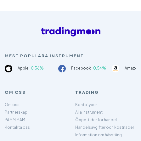
MEST POPULÄRA INSTRUMENT
Apple
0.36%
Facebook
0.54%
Amazon
OM OSS
TRADING
Om oss
Kontotyper
Partnerskap
Alla instrument
PAMM MAM
Öppettider för handel
Kontakta oss
Handelsavgifter och kostnader
Information om hävstång