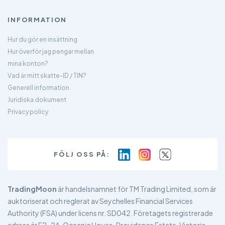
INFORMATION
Hur du gör en insättning
Hur överför jag pengar mellan
mina konton?
Vad är mitt skatte-ID / TIN?
Generell information
Juridiska dokument
Privacy policy
FÖLJ OSS PÅ:
TradingMoon
är handelsnamnet för TM Trading Limited, som är
auktoriserat och reglerat av Seychelles Financial Services
Authority (FSA) under licens nr. SD042. Företagets registrerade