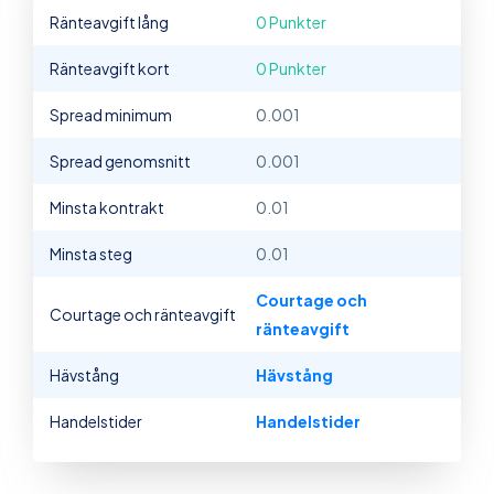
Ränteavgift lång
0 Punkter
Ränteavgift kort
0 Punkter
Spread minimum
0.001
Spread genomsnitt
0.001
Minsta kontrakt
0.01
Minsta steg
0.01
Courtage och
Courtage och ränteavgift
ränteavgift
Hävstång
Hävstång
Handelstider
Handelstider