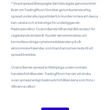
* Visad spread återspeglar det tidsvägda genomsnittet.
Även om TradingMoon försöker ge konkurrenskraftig
spread under alla öppettider bör kunder notera att dessa
kan variera och är känsliga för underliggande
Marknadsvillkor. Ovanstående tillhandahålls endast för
vägledande ändamål. Kunder rekommenderas att
kontrollera viktiga nyhetsmeddelanden på vår
ekonomiska Kalender, som bland annat kan leda till att
spread breddas.
Ovanstående spread är tillämpliga under normala
handelsförhållanden. TradingMoon har rätt att ändra
ovan sprread enligt marknadsförhållandena som finns i
'Allmänna villkor'.