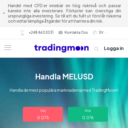
Handel med CFD:er innebär en hög risknivå och passar
kanske inte alla investerare. Förluster kan överstiga din
ursprungliga investering. Se till att du fullt ut förstår riskerna
och vidtar lämpliga åtgärder för att hantera din risk.
+248 463 2031
Kontakta Oss
SV
Logga in
Handla MELUSD
Handla de mest populära marknaderna med TradingMoon!
Om oss
Sälj
Köp
0.075
0.076
Trading