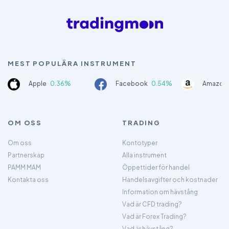
MEST POPULÄRA INSTRUMENT
Apple
0.36%
Facebook
0.54%
Amazon
OM OSS
TRADING
Om oss
Kontotyper
Partnerskap
Alla instrument
PAMM MAM
Öppettider för handel
Kontakta oss
Handelsavgifter och kostnader
Information om hävstång
Vad är CFD trading?
Vad är Forex Trading?
Vad är hävstång?