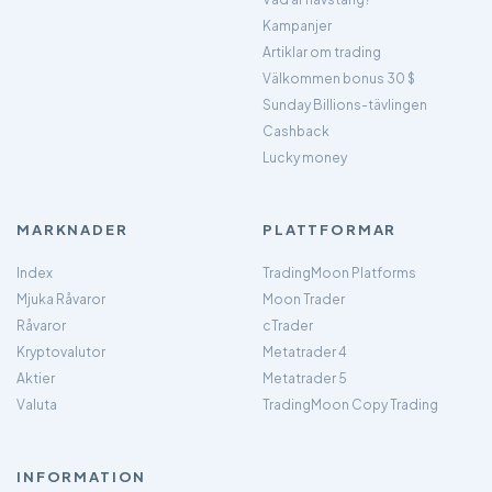
Kampanjer
Artiklar om trading
Välkommen bonus 30 $
Sunday Billions-tävlingen
Cashback
Lucky money
MARKNADER
PLATTFORMAR
Index
TradingMoon Platforms
Mjuka Råvaror
Moon Trader
Råvaror
cTrader
Kryptovalutor
Metatrader 4
Aktier
Metatrader 5
Valuta
TradingMoon Copy Trading
INFORMATION