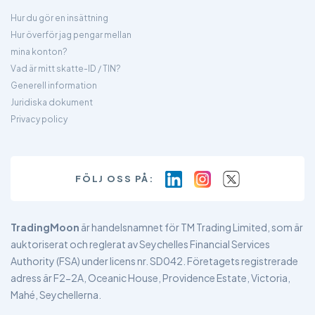
Hur du gör en insättning
Hur överför jag pengar mellan
mina konton?
Vad är mitt skatte-ID / TIN?
Generell information
Juridiska dokument
Privacy policy
FÖLJ OSS PÅ:
TradingMoon
är handelsnamnet för TM Trading Limited, som är
auktoriserat och reglerat av Seychelles Financial Services
Authority (FSA) under licens nr. SD042. Företagets registrerade
adress är F2-2A, Oceanic House, Providence Estate, Victoria,
Mahé, Seychellerna.