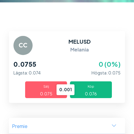
Marknader
Plattformar
Information
MELUSD
Melania
0.0755
0 (0%)
Lägsta: 0.074
Högsta: 0.075
Sälj
Köp
0.001
0.075
0.076
Premie