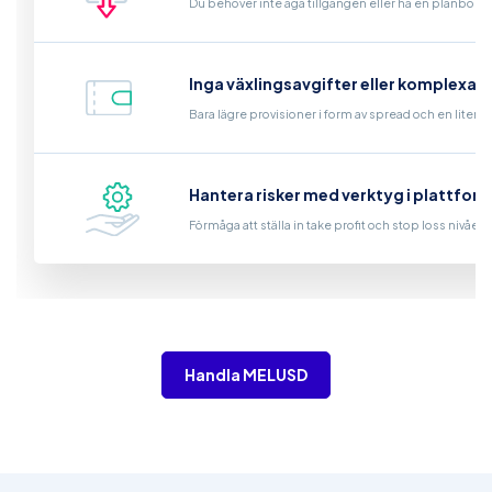
Du behöver inte äga tillgången eller ha en plånbok
Inga växlingsavgifter eller komplexa 
Bara lägre provisioner i form av spread och en liten t
Hantera risker med verktyg i plattfor
Förmåga att ställa in take profit och stop loss nivåer
Handla MELUSD