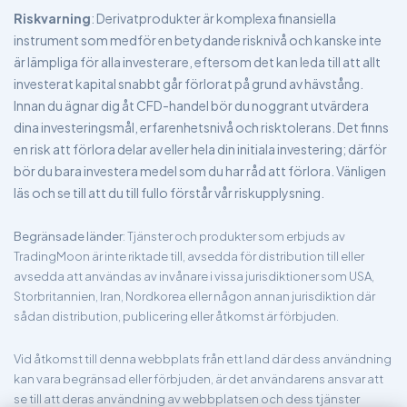
Riskvarning
: Derivatprodukter är komplexa finansiella
instrument som medför en betydande risknivå och kanske inte
är lämpliga för alla investerare, eftersom det kan leda till att allt
investerat kapital snabbt går förlorat på grund av hävstång.
Innan du ägnar dig åt CFD-handel bör du noggrant utvärdera
dina investeringsmål, erfarenhetsnivå och risktolerans. Det finns
en risk att förlora delar av eller hela din initiala investering; därför
bör du bara investera medel som du har råd att förlora. Vänligen
läs och se till att du till fullo förstår vår riskupplysning.
Begränsade länder
: Tjänster och produkter som erbjuds av
TradingMoon är inte riktade till, avsedda för distribution till eller
avsedda att användas av invånare i vissa jurisdiktioner som USA,
Storbritannien, Iran, Nordkorea eller någon annan jurisdiktion där
sådan distribution, publicering eller åtkomst är förbjuden.
Vid åtkomst till denna webbplats från ett land där dess användning
kan vara begränsad eller förbjuden, är det användarens ansvar att
se till att deras användning av webbplatsen och dess tjänster