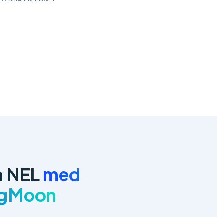
a NEL
med
ngMoon