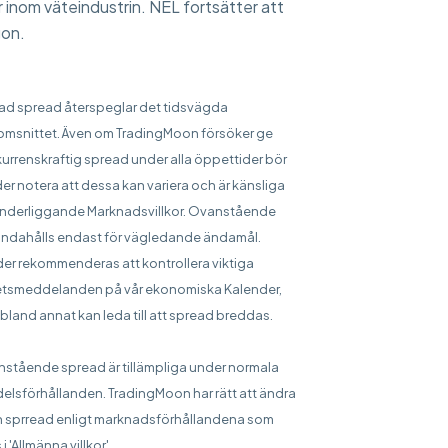
 inom väteindustrin. NEL fortsätter att
gon.
sad spread återspeglar det tidsvägda
msnittet. Även om TradingMoon försöker ge
urrenskraftig spread under alla öppettider bör
er notera att dessa kan variera och är känsliga
underliggande Marknadsvillkor. Ovanstående
handahålls endast för vägledande ändamål.
er rekommenderas att kontrollera viktiga
tsmeddelanden på vår ekonomiska Kalender,
bland annat kan leda till att spread breddas.
stående spread är tillämpliga under normala
elsförhållanden. TradingMoon har rätt att ändra
 sprread enligt marknadsförhållandena som
 i 'Allmänna villkor'.