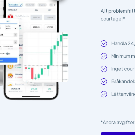
Allt problemfrit
courtage!*
Handla 24
Minimum m
Inget cour
Bråkandelar
Lättanvän
*Andra avgifter