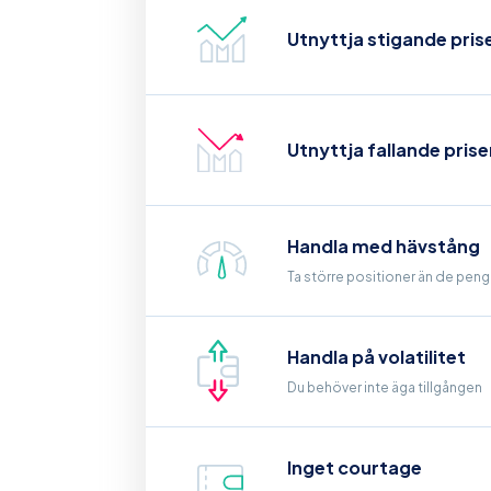
Utnyttja stigande prise
Utnyttja fallande prise
Handla med hävstång
Ta större positioner än de penga
Handla på volatilitet
Du behöver inte äga tillgången
Inget courtage