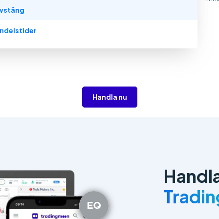
vstång
ndelstider
Handla nu
Handl
Tradi