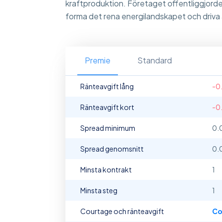
kraftproduktion. Företaget offentliggjorde
forma det rena energilandskapet och driva
Premie
Standard
Ränteavgift lång
-0
Ränteavgift kort
-0
Spread minimum
0.
Spread genomsnitt
0.
Minsta kontrakt
1
Minsta steg
1
Courtage och ränteavgift
Co