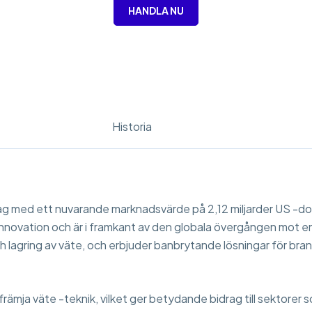
HANDLA NU
Historia
 med ett nuvarande marknadsvärde på 2,12 miljarder US -doll
 innovation och är i framkant av den globala övergången mot en
ch lagring av väte, och erbjuder banbrytande lösningar för br
t främja väte -teknik, vilket ger betydande bidrag till sektorer