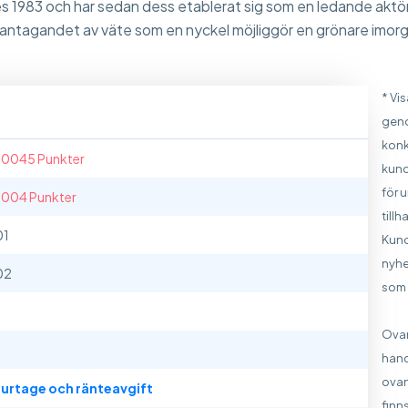
s 1983 och har sedan dess etablerat sig som en ledande aktör
 antagandet av väte som en nyckel möjliggör en grönare imor
* Vi
geno
konk
.0045 Punkter
kund
för 
.004 Punkter
till
01
Kund
nyhe
02
som 
Ovan
hand
ovan
urtage och ränteavgift
finns