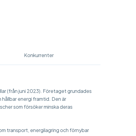
Konkurrenter
ar (från juni 2023). Företaget grundades
 hållbar energi framtid. Den är
anscher som försöker minska deras
 som transport, energilagring och förnybar