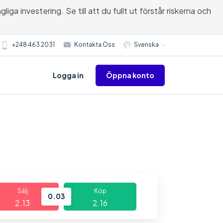
ga investering. Se till att du fullt ut förstår riskerna och
+248 463 2031
Kontakta Oss
Svenska
Öppna konto
Logga in
Sälj
Köp
0.03
2.13
2.16