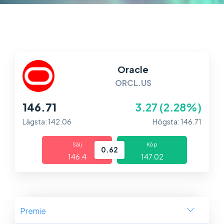
Marknader
Plattformar
Information
Oracle
ORCL.US
146.71
3.27 (2.28%)
Lägsta: 142.06
Högsta: 146.71
Sälj
Köp
0.62
146.4
147.02
Premie