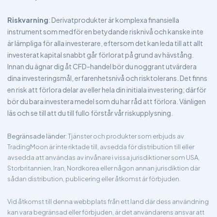
Riskvarning
: Derivatprodukter är komplexa finansiella
instrument som medför en betydande risknivå och kanske inte
är lämpliga för alla investerare, eftersom det kan leda till att allt
investerat kapital snabbt går förlorat på grund av hävstång.
Innan du ägnar dig åt CFD-handel bör du noggrant utvärdera
dina investeringsmål, erfarenhetsnivå och risktolerans. Det finns
en risk att förlora delar av eller hela din initiala investering; därför
bör du bara investera medel som du har råd att förlora. Vänligen
läs och se till att du till fullo förstår vår riskupplysning.
Begränsade länder
: Tjänster och produkter som erbjuds av
TradingMoon är inte riktade till, avsedda för distribution till eller
avsedda att användas av invånare i vissa jurisdiktioner som USA,
Storbritannien, Iran, Nordkorea eller någon annan jurisdiktion där
sådan distribution, publicering eller åtkomst är förbjuden.
Vid åtkomst till denna webbplats från ett land där dess användning
kan vara begränsad eller förbjuden, är det användarens ansvar att