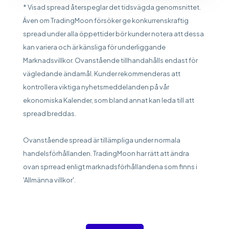
* Visad spread återspeglar det tidsvägda genomsnittet.
Även om TradingMoon försöker ge konkurrenskraftig
spread under alla öppettider bör kunder notera att dessa
kan variera och är känsliga för underliggande
Marknadsvillkor. Ovanstående tillhandahålls endast för
vägledande ändamål. Kunder rekommenderas att
kontrollera viktiga nyhetsmeddelanden på vår
ekonomiska Kalender, som bland annat kan leda till att
spread breddas.
Ovanstående spread är tillämpliga under normala
handelsförhållanden. TradingMoon har rätt att ändra
ovan sprread enligt marknadsförhållandena som finns i
'Allmänna villkor'.