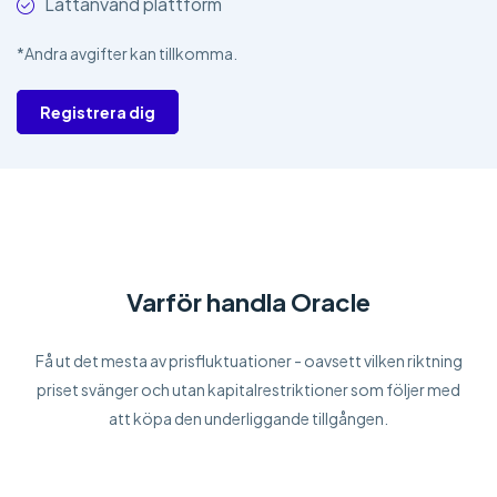
Lättanvänd plattform
*Andra avgifter kan tillkomma.
Registrera dig
Varför handla Oracle
Få ut det mesta av prisfluktuationer - oavsett vilken riktning
priset svänger och utan kapitalrestriktioner som följer med
att köpa den underliggande tillgången.