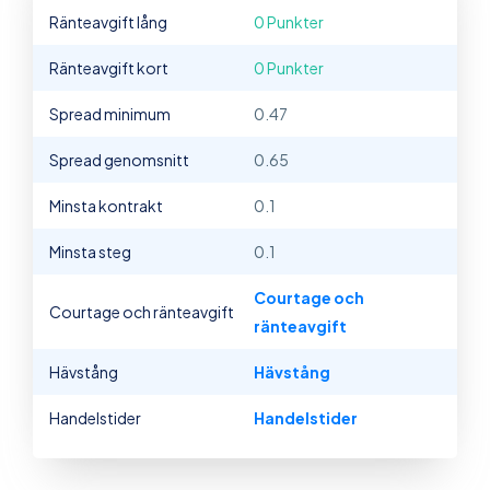
Ränteavgift lång
0 Punkter
Ränteavgift kort
0 Punkter
Spread minimum
0.47
Spread genomsnitt
0.65
Minsta kontrakt
0.1
Minsta steg
0.1
Courtage och
Courtage och ränteavgift
ränteavgift
Hävstång
Hävstång
Handelstider
Handelstider