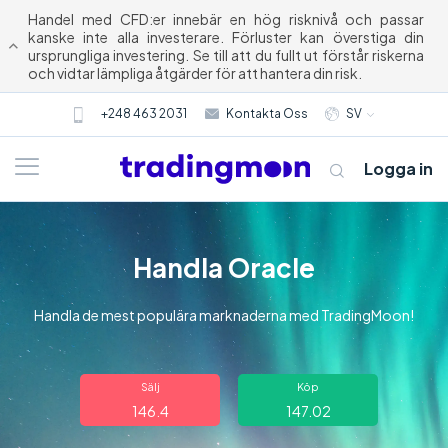
Handel med CFD:er innebär en hög risknivå och passar
kanske inte alla investerare. Förluster kan överstiga din
ursprungliga investering. Se till att du fullt ut förstår riskerna
och vidtar lämpliga åtgärder för att hantera din risk.
+248 463 2031
Kontakta Oss
SV
Logga in
Handla Oracle
Handla de mest populära marknaderna med TradingMoon!
Om oss
Sälj
Köp
146.4
147.02
Trading