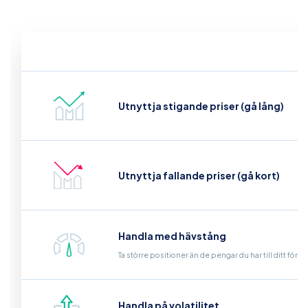
Utnyttja stigande priser (gå lång)
Utnyttja fallande priser (gå kort)
Handla med hävstång
Ta större positioner än de pengar du har till ditt för
Handla på volatilitet