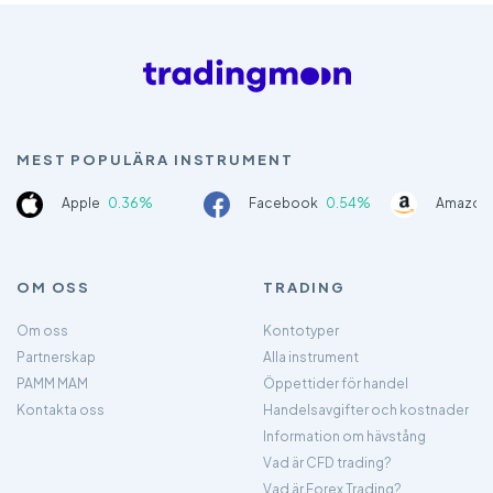
MEST POPULÄRA INSTRUMENT
Apple
0.36%
Facebook
0.54%
Amazon
OM OSS
TRADING
Om oss
Kontotyper
Partnerskap
Alla instrument
PAMM MAM
Öppettider för handel
Kontakta oss
Handelsavgifter och kostnader
Information om hävstång
Vad är CFD trading?
Vad är Forex Trading?