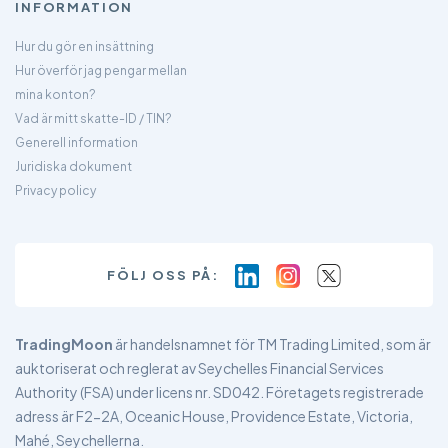
INFORMATION
Hur du gör en insättning
Hur överför jag pengar mellan
mina konton?
Vad är mitt skatte-ID / TIN?
Generell information
Juridiska dokument
Privacy policy
FÖLJ OSS PÅ:
TradingMoon
är handelsnamnet för TM Trading Limited, som är
auktoriserat och reglerat av Seychelles Financial Services
Authority (FSA) under licens nr. SD042. Företagets registrerade
adress är F2-2A, Oceanic House, Providence Estate, Victoria,
Mahé, Seychellerna.