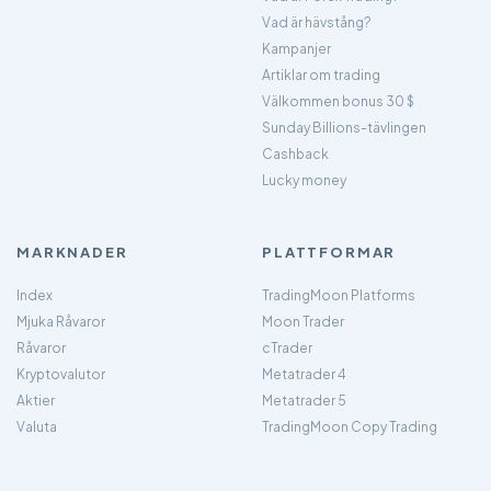
Vad är hävstång?
Kampanjer
Artiklar om trading
Välkommen bonus 30 $
Sunday Billions-tävlingen
Cashback
Lucky money
MARKNADER
PLATTFORMAR
Index
TradingMoon Platforms
Mjuka Råvaror
Moon Trader
Råvaror
cTrader
Kryptovalutor
Metatrader 4
Aktier
Metatrader 5
Valuta
TradingMoon Copy Trading