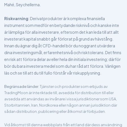
Mahé, Seychellerna.
Riskvarning
: Derivatprodukter är komplexa finansiella
instrument som medför en betydande risknivå och kanske inte
är lämpliga för alla investerare, eftersom det kan leda till att allt
investerat kapital snabbt går förlorat på grund av hävstång.
Innan du ägnar dig åt CFD-handel bör du noggrant utvärdera
dina investeringsmål, erfarenhetsnivå och risktolerans. Det finns
en risk att förlora delar av eller hela din initiala investering; därför
bör du bara investera medel som du har råd att förlora. Vänligen
läs och se till att du till fullo förstår vår riskupplysning.
Begränsade länder
: Tjänster och produkter som erbjuds av
TradingMoon är inte riktade till, avsedda för distribution till eller
avsedda att användas av invånare i vissa jurisdiktioner som USA,
Storbritannien, Iran, Nordkorea eller någon annan jurisdiktion där
sådan distribution, publicering eller åtkomst är förbjuden.
Vid åtkomst till denna webbplats från ett land där dess användning