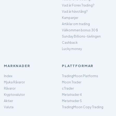
Vad är Forex Trading?
Vad är hävstång?
Kampanjer
Artiklar om trading
Välkommen bonus 30 $
Sunday Billions-tävlingen
Cashback
Lucky money
MARKNADER
PLATTFORMAR
Index
TradingMoon Platforms
Mjuka Råvaror
Moon Trader
Råvaror
cTrader
Kryptovalutor
Metatrader 4
Aktier
Metatrader 5
Valuta
TradingMoon Copy Trading