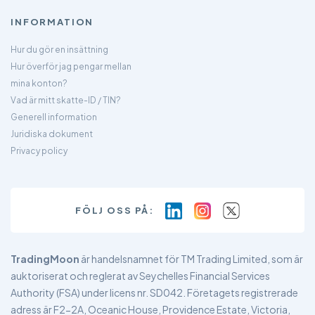
INFORMATION
Hur du gör en insättning
Hur överför jag pengar mellan
mina konton?
Vad är mitt skatte-ID / TIN?
Generell information
Juridiska dokument
Privacy policy
FÖLJ OSS PÅ:
TradingMoon
är handelsnamnet för TM Trading Limited, som är
auktoriserat och reglerat av Seychelles Financial Services
Authority (FSA) under licens nr. SD042. Företagets registrerade
adress är F2-2A, Oceanic House, Providence Estate, Victoria,