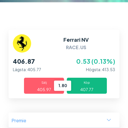
Marknader
Plattformar
Information
Ferrari NV
RACE.US
406.87
0.53 (0.13%)
Lägsta: 405.77
Högsta: 413.53
Sälj
Köp
1.80
405.97
407.77
Premie