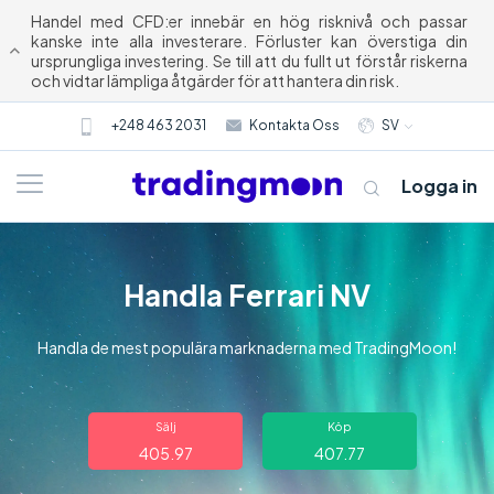
Handel med CFD:er innebär en hög risknivå och passar
kanske inte alla investerare. Förluster kan överstiga din
ursprungliga investering. Se till att du fullt ut förstår riskerna
och vidtar lämpliga åtgärder för att hantera din risk.
+248 463 2031
Kontakta Oss
SV
Logga in
Handla Ferrari NV
Handla de mest populära marknaderna med TradingMoon!
Om oss
Sälj
Köp
405.97
407.77
Trading