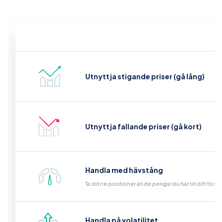
Utnyttja stigande priser (gå lång)
Utnyttja fallande priser (gå kort)
Handla med hävstång
Ta större positioner än de pengar du har till ditt för
Handla på volatilitet