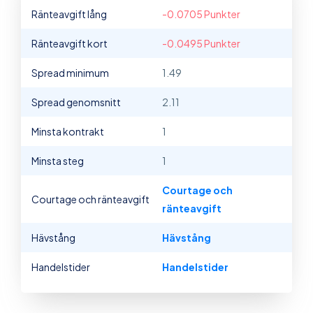
Ränteavgift lång
-0.0705 Punkter
Ränteavgift kort
-0.0495 Punkter
Spread minimum
1.49
Spread genomsnitt
2.11
Minsta kontrakt
1
Minsta steg
1
Courtage och
Courtage och ränteavgift
ränteavgift
Hävstång
Hävstång
Handelstider
Handelstider