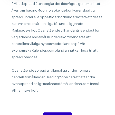
* Visad spread återspeglar det tidsvägda genomsnittet.
Även om TradingMoon försöker ge konkurrenskraftig
spread under alla öppettider bör kunder notera att dessa
kan variera och är känsliga för underliggande
Marknadsvillkor. Ovanstående tillhandahålls endast för
vägledande ändamål. Kunder rekommenderas att
kontrollera viktiga nyhetsmeddelanden på vår
ekonomiska Kalender, som bland annat kan leda till att
spread breddas.
Ovanstående spread är tillämpliga under normala
handelsförhållanden. TradingMoon har rätt att ändra
ovan sprread enligt marknadsförhållandena som finns i
'Allmänna villkor'.