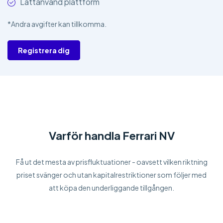
Lättanvänd plattform
*Andra avgifter kan tillkomma.
Registrera dig
Varför handla Ferrari NV
Få ut det mesta av prisfluktuationer - oavsett vilken riktning
priset svänger och utan kapitalrestriktioner som följer med
att köpa den underliggande tillgången.