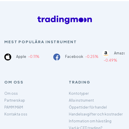
MEST POPULÄRA INSTRUMENT
Amazon
Apple
-0.11%
Facebook
-0.25%
-0.49%
OM OSS
TRADING
Om oss
Kontotyper
Partnerskap
Alla instrument
PAMM MAM
Öppettider för handel
Kontakta oss
Handelsavgifter och kostnader
Information om hävstång
Vad är CFD trading?