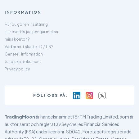
INFORMATION
Hur du gör en insättning
Hur överför jag pengar mellan
mina konton?
Vad är mitt skatte-ID / TIN?
Generell information
Juridiska dokument
Privacy policy
FÖLJ OSS PÅ:
TradingMoon
är handelsnamnet för TM Trading Limited, som är
auktoriserat och reglerat av Seychelles Financial Services
Authority (FSA) under licens nr. SD042. Företagets registrerade