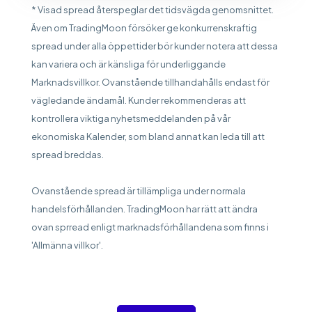
* Visad spread återspeglar det tidsvägda genomsnittet.
Även om TradingMoon försöker ge konkurrenskraftig
spread under alla öppettider bör kunder notera att dessa
kan variera och är känsliga för underliggande
Marknadsvillkor. Ovanstående tillhandahålls endast för
vägledande ändamål. Kunder rekommenderas att
kontrollera viktiga nyhetsmeddelanden på vår
ekonomiska Kalender, som bland annat kan leda till att
spread breddas.
Ovanstående spread är tillämpliga under normala
handelsförhållanden. TradingMoon har rätt att ändra
ovan sprread enligt marknadsförhållandena som finns i
'Allmänna villkor'.