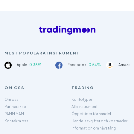
MEST POPULÄRA INSTRUMENT
Apple
0.36%
Facebook
0.54%
Amazon
OM OSS
TRADING
Om oss
Kontotyper
Partnerskap
Alla instrument
PAMM MAM
Öppettider för handel
Kontakta oss
Handelsavgifter och kostnader
Information om hävstång