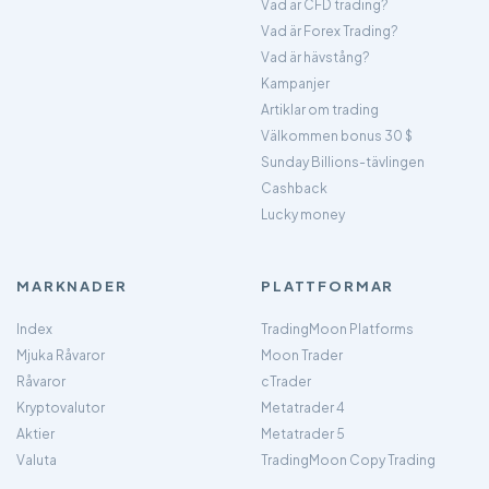
Vad är CFD trading?
Vad är Forex Trading?
Vad är hävstång?
Kampanjer
Artiklar om trading
Välkommen bonus 30 $
Sunday Billions-tävlingen
Cashback
Lucky money
MARKNADER
PLATTFORMAR
Index
TradingMoon Platforms
Mjuka Råvaror
Moon Trader
Råvaror
cTrader
Kryptovalutor
Metatrader 4
Aktier
Metatrader 5
Valuta
TradingMoon Copy Trading