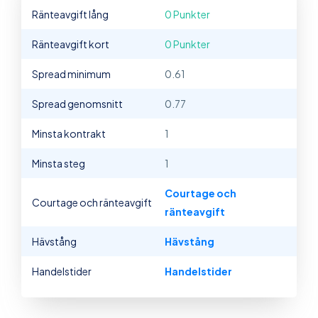
Ränteavgift lång
0 Punkter
Ränteavgift kort
0 Punkter
Spread minimum
0.61
Spread genomsnitt
0.77
Minsta kontrakt
1
Minsta steg
1
Courtage och
Courtage och ränteavgift
ränteavgift
Hävstång
Hävstång
Handelstider
Handelstider