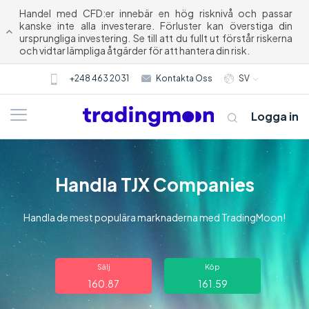
Handel med CFD:er innebär en hög risknivå och passar
kanske inte alla investerare. Förluster kan överstiga din
ursprungliga investering. Se till att du fullt ut förstår riskerna
och vidtar lämpliga åtgärder för att hantera din risk.
+248 463 2031
Kontakta Oss
SV
Logga in
Handla TJX Companies
Handla de mest populära marknaderna med TradingMoon!
Om oss
Sälj
Köp
160.87
161.59
Trading