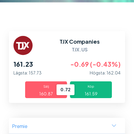
Marknader
Plattformar
Information
TJX Companies
TJX.US
161.23
-0.69 (-0.43%)
Lägsta: 157.73
Högsta: 162.04
Sälj
Köp
0.72
160.87
161.59
Premie