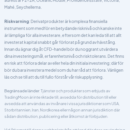
adress är F2-2A, Oceanic House, Providence Estate, Victoria,
Mahé, Seychellerna.
Riskvarning
: Derivatprodukter är komplexa finansiella
instrument som medför en betydande risknivå och kanske inte
är lämpliga för alla investerare, eftersom det kan leda till att allt
investerat kapital snabbt går förlorat på grund av hävstång.
Innan du ägnar dig åt CFD-handel bör du noggrant utvärdera
dina investeringsmål, erfarenhetsnivå och risktolerans. Det finns
en risk att förlora delar av eller hela din initiala investering; därför
bör du bara investera medel som du har råd att förlora. Vänligen
läs och se till att du till fullo förstår vår riskupplysning.
Begränsade länder
: Tjänster och produkter som erbjuds av
TradingMoon är inte riktade till, avsedda för distribution till eller
avsedda att användas av invånare i vissa jurisdiktioner som USA,
Storbritannien, Iran, Nordkorea eller någon annan jurisdiktion där
sådan distribution, publicering eller åtkomst är förbjuden.