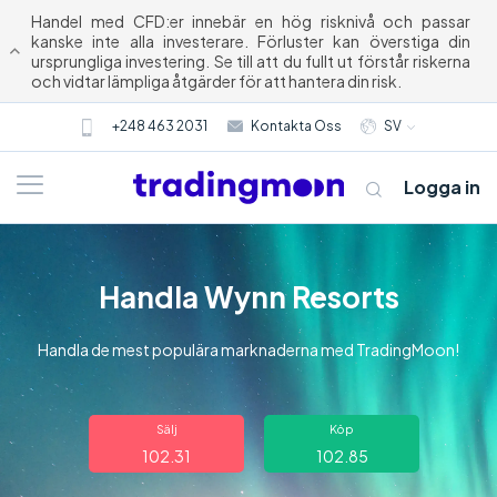
Handel med CFD:er innebär en hög risknivå och passar
kanske inte alla investerare. Förluster kan överstiga din
ursprungliga investering. Se till att du fullt ut förstår riskerna
och vidtar lämpliga åtgärder för att hantera din risk.
+248 463 2031
Kontakta Oss
SV
Logga in
Handla Wynn Resorts
Handla de mest populära marknaderna med TradingMoon!
Om oss
Sälj
Köp
102.31
102.85
Trading