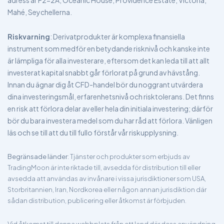
adress är F2-2A, Oceanic House, Providence Estate, Victoria,
Mahé, Seychellerna.
Riskvarning
: Derivatprodukter är komplexa finansiella
instrument som medför en betydande risknivå och kanske inte
är lämpliga för alla investerare, eftersom det kan leda till att allt
investerat kapital snabbt går förlorat på grund av hävstång.
Innan du ägnar dig åt CFD-handel bör du noggrant utvärdera
dina investeringsmål, erfarenhetsnivå och risktolerans. Det finns
en risk att förlora delar av eller hela din initiala investering; därför
bör du bara investera medel som du har råd att förlora. Vänligen
läs och se till att du till fullo förstår vår riskupplysning.
Begränsade länder
: Tjänster och produkter som erbjuds av
TradingMoon är inte riktade till, avsedda för distribution till eller
avsedda att användas av invånare i vissa jurisdiktioner som USA,
Storbritannien, Iran, Nordkorea eller någon annan jurisdiktion där
sådan distribution, publicering eller åtkomst är förbjuden.