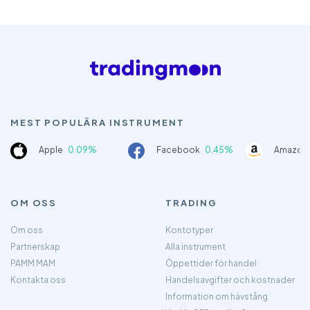
MEST POPULÄRA INSTRUMENT
Apple
0.09%
Facebook
0.45%
Amazon
OM OSS
TRADING
Om oss
Kontotyper
Partnerskap
Alla instrument
PAMM MAM
Öppettider för handel
Kontakta oss
Handelsavgifter och kostnader
Information om hävstång