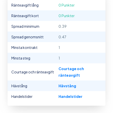
Ränteavgift lång
0 Punkter
Ränteavgift kort
0 Punkter
Spread minimum
0.39
Spread genomsnitt
0.47
Minsta kontrakt
1
Minsta steg
1
Courtage och
Courtage och ränteavgift
ränteavgift
Hävstång
Hävstång
Handelstider
Handelstider