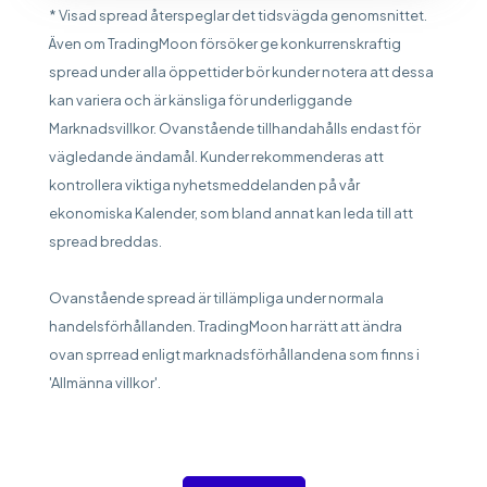
* Visad spread återspeglar det tidsvägda genomsnittet.
Även om TradingMoon försöker ge konkurrenskraftig
spread under alla öppettider bör kunder notera att dessa
kan variera och är känsliga för underliggande
Marknadsvillkor. Ovanstående tillhandahålls endast för
vägledande ändamål. Kunder rekommenderas att
kontrollera viktiga nyhetsmeddelanden på vår
ekonomiska Kalender, som bland annat kan leda till att
spread breddas.
Ovanstående spread är tillämpliga under normala
handelsförhållanden. TradingMoon har rätt att ändra
ovan sprread enligt marknadsförhållandena som finns i
'Allmänna villkor'.