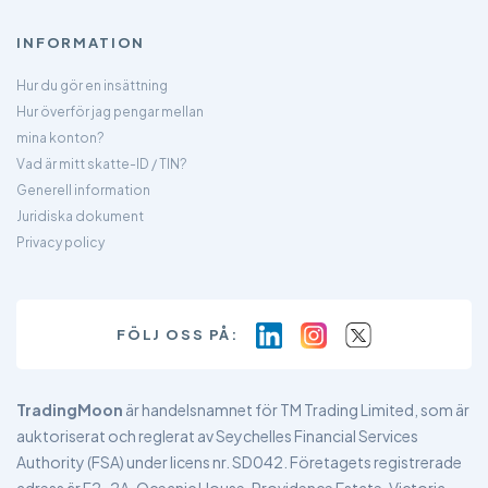
INFORMATION
Hur du gör en insättning
Hur överför jag pengar mellan
mina konton?
Vad är mitt skatte-ID / TIN?
Generell information
Juridiska dokument
Privacy policy
FÖLJ OSS PÅ:
TradingMoon
är handelsnamnet för TM Trading Limited, som är
auktoriserat och reglerat av Seychelles Financial Services
Authority (FSA) under licens nr. SD042. Företagets registrerade