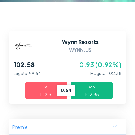
Marknader
Plattformar
Information
Wynn Resorts
WYNN.US
102.58
0.93 (0.92%)
Lägsta: 99.64
Högsta: 102.38
Sälj
Köp
0.54
102.31
102.85
Premie