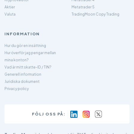
Aktier
Metatrader 5
Valuta
TradingMoon Copy Trading
INFORMATION
Hur du gör en insättning
Hur överför jag pengar mellan
mina konton?
Vad är mitt skatte-ID / TIN?
Generell information
Juridiska dokument
Privacy policy
FÖLJ OSS PÅ: