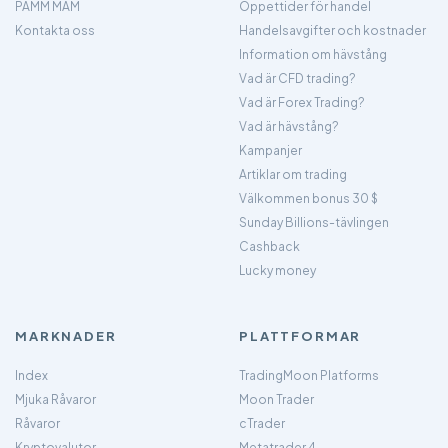
PAMM MAM
Öppettider för handel
Kontakta oss
Handelsavgifter och kostnader
Information om hävstång
Vad är CFD trading?
Vad är Forex Trading?
Vad är hävstång?
Kampanjer
Artiklar om trading
Välkommen bonus 30 $
Sunday Billions-tävlingen
Cashback
Lucky money
MARKNADER
PLATTFORMAR
Index
TradingMoon Platforms
Mjuka Råvaror
Moon Trader
Råvaror
cTrader
Kryptovalutor
Metatrader 4