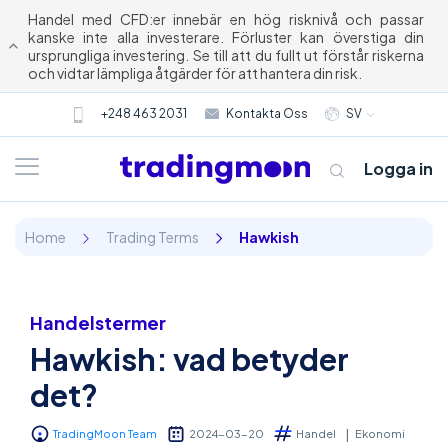
Handel med CFD:er innebär en hög risknivå och passar
kanske inte alla investerare. Förluster kan överstiga din
ursprungliga investering. Se till att du fullt ut förstår riskerna
och vidtar lämpliga åtgärder för att hantera din risk.
+248 463 2031
Kontakta Oss
SV
Logga in
Home
Trading Terms
Hawkish
Handelstermer
Hawkish: vad betyder
Om oss
det?
Trading
TradingMoon Team
2024-03-20
Handel
Ekonomi