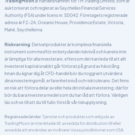
TradingMoon
är handelsnamnet för TM Trading Limited, som är
auktoriserat och reglerat av Seychelles Financial Services
Authority (FSA) under licens nr. SD042. Företagets registrerade
adress är F2-2A, Oceanic House, Providence Estate, Victoria,
Mahé, Seychellerna.
Riskvarning
: Derivatprodukter är komplexa finansiella
instrument som medför en betydande risknivå och kanske inte
är lämpliga för alla investerare, eftersom det kan leda till att allt
investerat kapital snabbt går förlorat på grund av hävstång.
Innan du ägnar dig åt CFD-handel bör du noggrant utvärdera
dina investeringsmål, erfarenhetsnivå och risktolerans. Det finns
en risk att förlora delar av eller hela din initiala investering; därför
bör du bara investera medel som du har råd att förlora. Vänligen
läs och se till att du till fullo förstår vår riskupplysning.
Begränsade länder
: Tjänster och produkter som erbjuds av
TradingMoon är inte riktade till, avsedda för distribution till eller
avsedda att användas av invånare i vissa jurisdiktioner som USA,