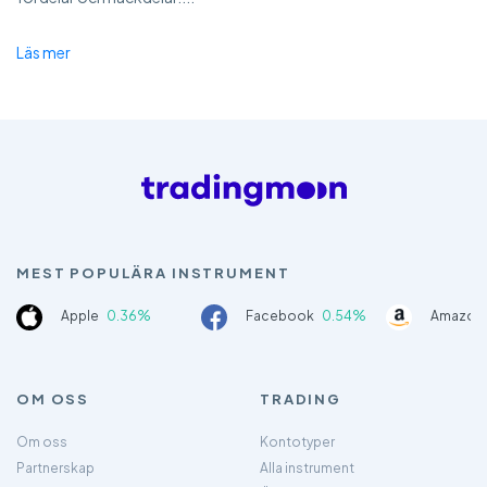
Läs mer
MEST POPULÄRA INSTRUMENT
Apple
0.36%
Facebook
0.54%
Amazon
OM OSS
TRADING
Om oss
Kontotyper
Partnerskap
Alla instrument