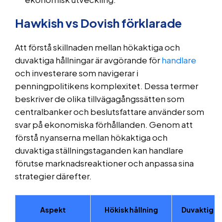
Hawkish vs Dovish förklarade
Att förstå skillnaden mellan hökaktiga och
duvaktiga hållningar är avgörande för
handlare
och investerare som navigerar i
penningpolitikens komplexitet. Dessa termer
beskriver de olika tillvägagångssätten som
centralbanker och beslutsfattare använder som
svar på ekonomiska förhållanden. Genom att
förstå nyanserna mellan hökaktiga och
duvaktiga ställningstaganden kan handlare
förutse marknadsreaktioner och anpassa sina
strategier därefter.
Aspekt
Hökisk hållning
Duvaktig hå