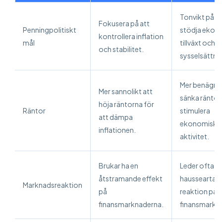
Tonvikt på at
Fokusera på att
Penningpolitiskt
stödja ekon
kontrollera inflation
mål
tillväxt och
och stabilitet.
sysselsättni
Mer benägna 
Mer sannolikt att
sänka räntor 
höja räntorna för
Räntor
stimulera
att dämpa
ekonomisk
inflationen.
aktivitet.
Brukar ha en
Leder ofta til
åtstramande effekt
hausseartad
Marknadsreaktion
på
reaktion på
finansmarknaderna.
finansmarkn