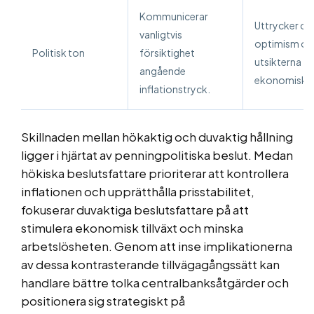
Kommunicerar
Uttrycker of
vanligtvis
optimism o
Politisk ton
försiktighet
utsikterna fö
angående
ekonomisk til
inflationstryck.
Skillnaden mellan hökaktig och duvaktig hållning
ligger i hjärtat av penningpolitiska beslut. Medan
hökiska beslutsfattare prioriterar att kontrollera
inflationen och upprätthålla prisstabilitet,
fokuserar duvaktiga beslutsfattare på att
stimulera ekonomisk tillväxt och minska
arbetslösheten. Genom att inse implikationerna
av dessa kontrasterande tillvägagångssätt kan
handlare bättre tolka centralbanksåtgärder och
positionera sig strategiskt på