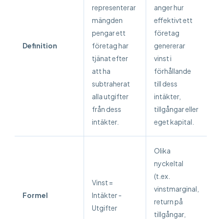
representerar
anger hur
mängden
effektivt ett
pengar ett
företag
Definition
företag har
genererar
tjänat efter
vinst i
att ha
förhållande
subtraherat
till dess
alla utgifter
intäkter,
från dess
tillgångar eller
intäkter.
eget kapital.
Olika
nyckeltal
(t.ex.
Vinst =
vinstmarginal,
Formel
Intäkter -
return på
Utgifter
tillgångar,