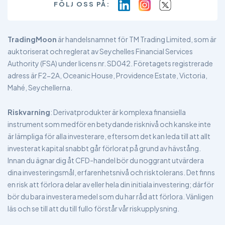
FÖLJ OSS PÅ:
TradingMoon
är handelsnamnet för TM Trading Limited, som är
auktoriserat och reglerat av Seychelles Financial Services
Authority (FSA) under licens nr. SD042. Företagets registrerade
adress är F2-2A, Oceanic House, Providence Estate, Victoria,
Mahé, Seychellerna.
Riskvarning
: Derivatprodukter är komplexa finansiella
instrument som medför en betydande risknivå och kanske inte
är lämpliga för alla investerare, eftersom det kan leda till att allt
investerat kapital snabbt går förlorat på grund av hävstång.
Innan du ägnar dig åt CFD-handel bör du noggrant utvärdera
dina investeringsmål, erfarenhetsnivå och risktolerans. Det finns
en risk att förlora delar av eller hela din initiala investering; därför
bör du bara investera medel som du har råd att förlora. Vänligen
läs och se till att du till fullo förstår vår riskupplysning.