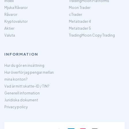
Index
TradingMoon Platforms
Mjuka Råvaror
Moon Trader
Råvaror
cTrader
Kryptovalutor
Metatrader 4
Aktier
Metatrader 5
Valuta
TradingMoon Copy Trading
INFORMATION
Hur du gör en insättning
Hur överför jag pengar mellan
mina konton?
Vad är mitt skatte-ID / TIN?
Generell information
Juridiska dokument
Privacy policy