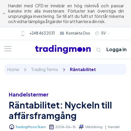
Handel med CFD:er innebär en hög risknivå och passar
kanske inte alla investerare. Förluster kan överstiga din
ursprungliga investering. Se till att du fullt ut förstår riskerna
och vidtar lämpliga åtgärder för att hantera din risk.
+248 463 2031
Kontakta Oss
SV
Logga in
Home
Trading Terms
Räntabilitet
Handelstermer
Räntabilitet: Nyckeln till
Om oss
affärsframgång
Trading
TradingMoon Team
2024-06-15
Utbildning
Handel