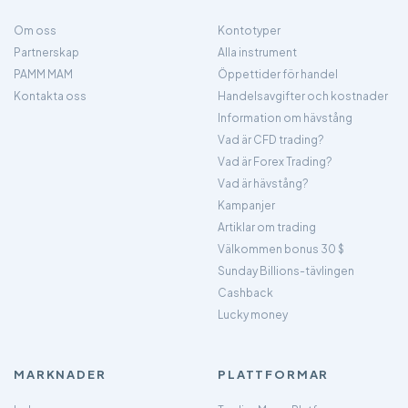
Om oss
Kontotyper
Partnerskap
Alla instrument
PAMM MAM
Öppettider för handel
Kontakta oss
Handelsavgifter och kostnader
Information om hävstång
Vad är CFD trading?
Vad är Forex Trading?
Vad är hävstång?
Kampanjer
Artiklar om trading
Välkommen bonus 30 $
Sunday Billions-tävlingen
Cashback
Lucky money
MARKNADER
PLATTFORMAR