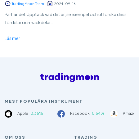
TradingMoon Team
2024-09-16
Parhandel: Upptäck vad det är, se exempel och utforska dess
fördelar och nackdelar....
Läs mer
MEST POPULÄRA INSTRUMENT
Apple
0.36%
Facebook
0.54%
Amazon
OM OSS
TRADING