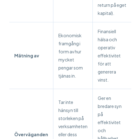
return på eget
kapital).
Finansiell
Ekonomisk
hälsa och
framgång i
operativ
form av hur
Mätning av
effektivitet
mycket
för att
pengar som
generera
tjänas in.
vinst.
Ger en
Tar inte
bredare syn
hänsyn till
på
storleken på
effektivitet
verksamheten
och
Överväganden
eller dess
hållbarhet,