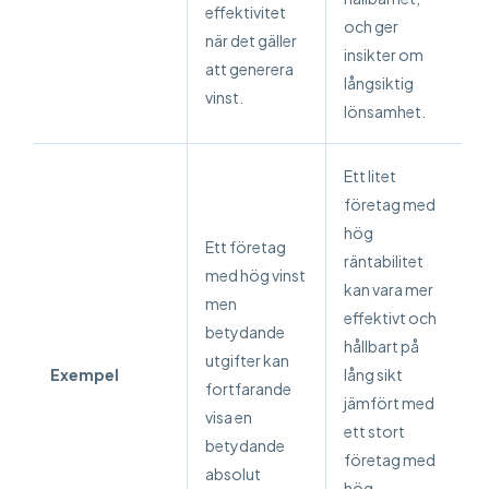
effektivitet
och ger
när det gäller
insikter om
att generera
långsiktig
vinst.
lönsamhet.
Ett litet
företag med
hög
Ett företag
räntabilitet
med hög vinst
kan vara mer
men
effektivt och
betydande
hållbart på
utgifter kan
Exempel
lång sikt
fortfarande
jämfört med
visa en
ett stort
betydande
företag med
absolut
hög