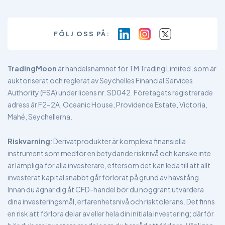
FÖLJ OSS PÅ:
TradingMoon
är handelsnamnet för TM Trading Limited, som är
auktoriserat och reglerat av Seychelles Financial Services
Authority (FSA) under licens nr. SD042. Företagets registrerade
adress är F2-2A, Oceanic House, Providence Estate, Victoria,
Mahé, Seychellerna.
Riskvarning
: Derivatprodukter är komplexa finansiella
instrument som medför en betydande risknivå och kanske inte
är lämpliga för alla investerare, eftersom det kan leda till att allt
investerat kapital snabbt går förlorat på grund av hävstång.
Innan du ägnar dig åt CFD-handel bör du noggrant utvärdera
dina investeringsmål, erfarenhetsnivå och risktolerans. Det finns
en risk att förlora delar av eller hela din initiala investering; därför