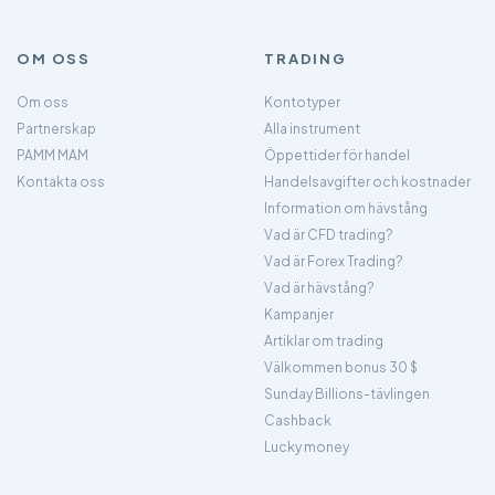
OM OSS
TRADING
Om oss
Kontotyper
Partnerskap
Alla instrument
PAMM MAM
Öppettider för handel
Kontakta oss
Handelsavgifter och kostnader
Information om hävstång
Vad är CFD trading?
Vad är Forex Trading?
Vad är hävstång?
Kampanjer
Artiklar om trading
Välkommen bonus 30 $
Sunday Billions-tävlingen
Cashback
Lucky money