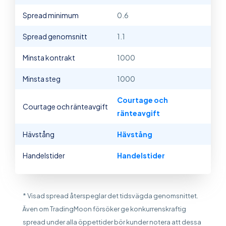
Spread minimum
0.6
Spread genomsnitt
1.1
Minsta kontrakt
1000
Minsta steg
1000
Courtage och
Courtage och ränteavgift
ränteavgift
Hävstång
Hävstång
Handelstider
Handelstider
* Visad spread återspeglar det tidsvägda genomsnittet.
Även om TradingMoon försöker ge konkurrenskraftig
spread under alla öppettider bör kunder notera att dessa