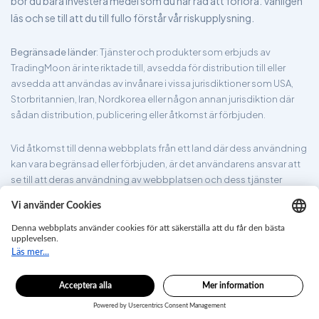
bör du bara investera medel som du har råd att förlora. Vänligen
läs och se till att du till fullo förstår vår riskupplysning.
Begränsade länder
: Tjänster och produkter som erbjuds av
TradingMoon är inte riktade till, avsedda för distribution till eller
avsedda att användas av invånare i vissa jurisdiktioner som USA,
Storbritannien, Iran, Nordkorea eller någon annan jurisdiktion där
sådan distribution, publicering eller åtkomst är förbjuden.
Vid åtkomst till denna webbplats från ett land där dess användning
kan vara begränsad eller förbjuden, är det användarens ansvar att
se till att deras användning av webbplatsen och dess tjänster
överensstämmer med lokala lagar och förordningar. TradingMoon
garanterar inte att informationen på dess webbplats är lämplig för
alla jurisdiktioner.
tradingmoon.com ©2026. Alla rättigheter förbehållna