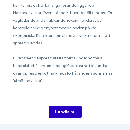
kan variera och är känsliga för underliggande
Marknadsvillkor. Ovanstående tillhandahålls endast för
vägledande ändamål. Kunder rekommenderas att
kontrollera viktiga nyhetsmeddelanden på vår
ekonomiska Kalender, som bland annat kan leda till att
spread breddas.
Ovanstående spread är tillämpliga under normala
handelsförhållanden. TradingMoon har rätt att ändra
ovan sprread enligt marknadsförhållandena som finns i
'Allmänna villkor'.
Handla nu