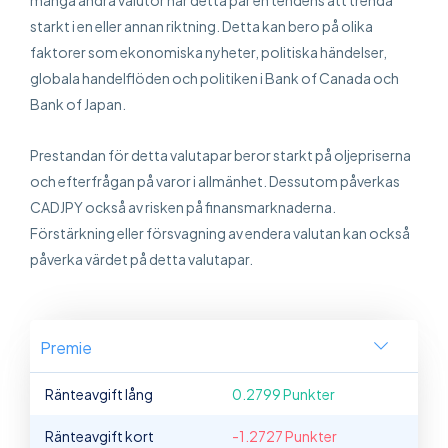
många andra valutor har detta par en tendens att trenda
starkt i en eller annan riktning. Detta kan bero på olika
faktorer som ekonomiska nyheter, politiska händelser,
globala handelflöden och politiken i Bank of Canada och
Bank of Japan.
Prestandan för detta valutapar beror starkt på oljepriserna
och efterfrågan på varor i allmänhet. Dessutom påverkas
CADJPY också av risken på finansmarknaderna.
Förstärkning eller försvagning av endera valutan kan också
påverka värdet på detta valutapar.
Premie
Ränteavgift lång
0.2799 Punkter
Ränteavgift kort
-1.2727 Punkter