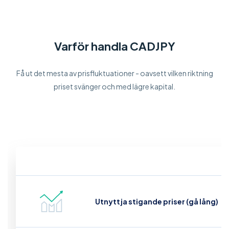
Varför handla CADJPY
Få ut det mesta av prisfluktuationer - oavsett vilken riktning
priset svänger och med lägre kapital.
Utnyttja stigande priser (gå lång)