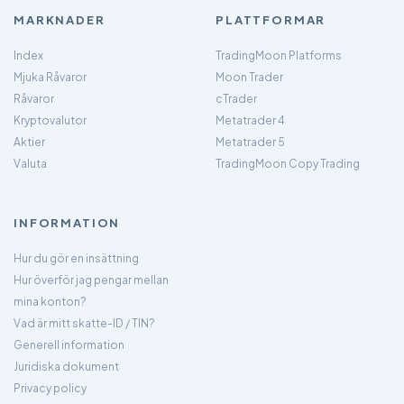
MARKNADER
PLATTFORMAR
Index
TradingMoon Platforms
Mjuka Råvaror
Moon Trader
Råvaror
cTrader
Kryptovalutor
Metatrader 4
Aktier
Metatrader 5
Valuta
TradingMoon Copy Trading
INFORMATION
Hur du gör en insättning
Hur överför jag pengar mellan
mina konton?
Vad är mitt skatte-ID / TIN?
Generell information
Juridiska dokument
Privacy policy