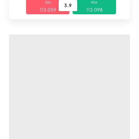
Sälj
Köp
3.9
113.059
113.098
Marknader
Plattformar
Information