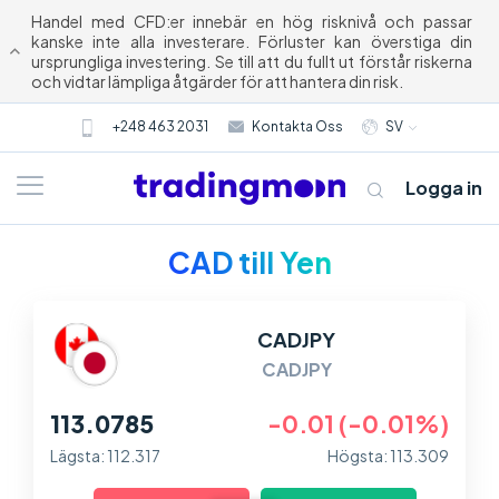
Handel med CFD:er innebär en hög risknivå och passar
kanske inte alla investerare. Förluster kan överstiga din
ursprungliga investering. Se till att du fullt ut förstår riskerna
och vidtar lämpliga åtgärder för att hantera din risk.
+248 463 2031
Kontakta Oss
SV
Logga in
CAD till Yen
CADJPY
CADJPY
113.0785
-0.01 (-0.01%)
Om oss
Lägsta: 112.317
Högsta: 113.309
Trading