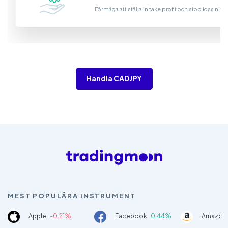
Förmåga att ställa in take profit och stop loss nivå
Handla CADJPY
MEST POPULÄRA INSTRUMENT
Apple
-0.21%
Facebook
0.44%
Amazon