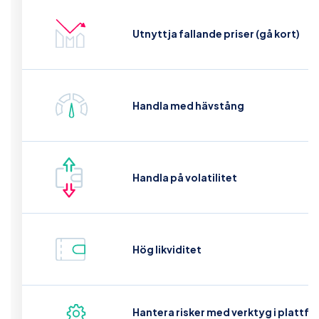
Utnyttja fallande priser (gå kort)
Handla med hävstång
Handla på volatilitet
Hög likviditet
Hantera risker med verktyg i plattf