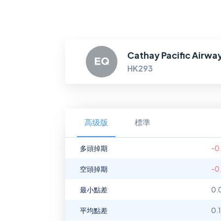
Cathay Pacific Airwa
HK293
高级版
標準
多頭掉期
-0
空頭掉期
-0
最小點差
0.
平均點差
0.