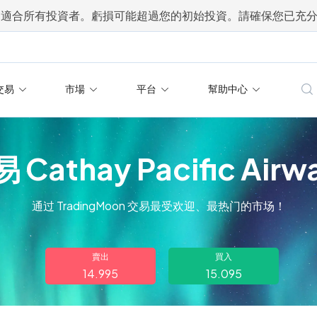
不適合所有投資者。虧損可能超過您的初始投資。請確保您已充
交易
市場
平台
幫助中心
 Cathay Pacific Airw
通过 TradingMoon 交易最受欢迎、最热门的市场！
賣出
買入
14.995
15.095