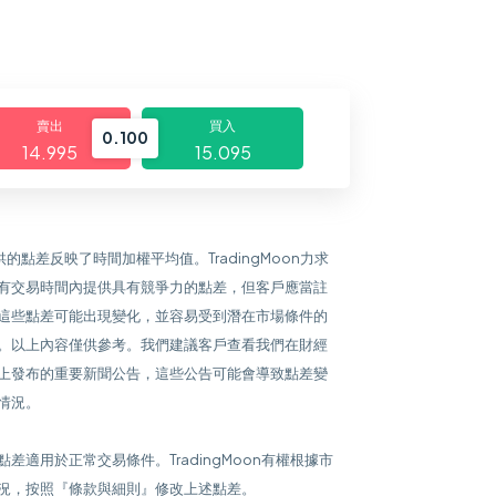
賣出
買入
0.100
14.995
15.095
提供的點差反映了時間加權平均值。TradingMoon力求
有交易時間內提供具有競爭力的點差，但客戶應當註
這些點差可能出現變化，並容易受到潛在市場條件的
。以上內容僅供參考。我們建議客戶查看我們在財經
上發布的重要新聞公告，這些公告可能會導致點差變
情況。
點差適用於正常交易條件。TradingMoon有權根據市
況，按照『條款與細則』修改上述點差。