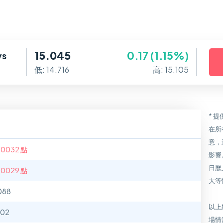
15.045
0.17 (1.15%)
ys
低: 14.716
高: 15.105
* 
在所
意，
.0032 點
影響
日歷
.0029 點
大等
088
以上
102
場情