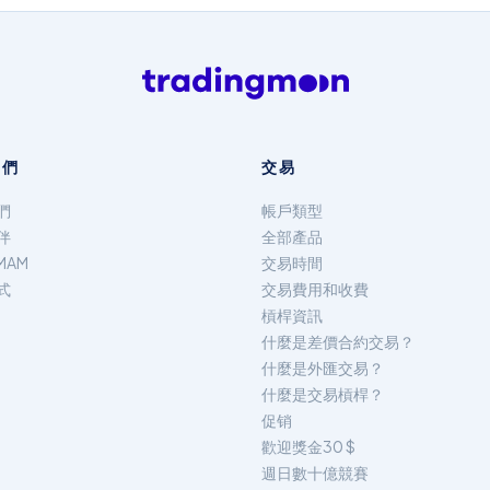
我們
交易
們
帳戶類型
伴
全部產品
MAM
交易時間
式
交易費用和收費
槓桿資訊
什麼是差價合約交易？
什麼是外匯交易？
什麼是交易槓桿？
促销
歡迎獎金30 $
週日數十億競賽