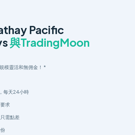
thay Pacific
ys
與TradingMoon
規模靈活和無佣金！ *
，每天24小時
金要求
，只需點差
股份