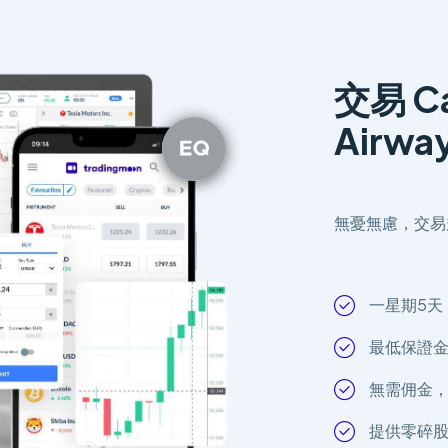
交易 Ca
Airwa
無憂無慮，交易
一星期5天
最低保證
無需佣金
提供零碎