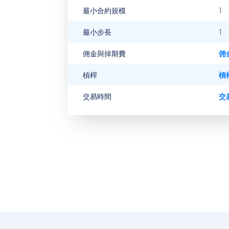
最小合約規模
1
最小步長
1
佣金與掉期費
佣
槓桿
槓
交易時間
交