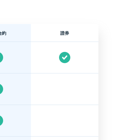
合約
證券