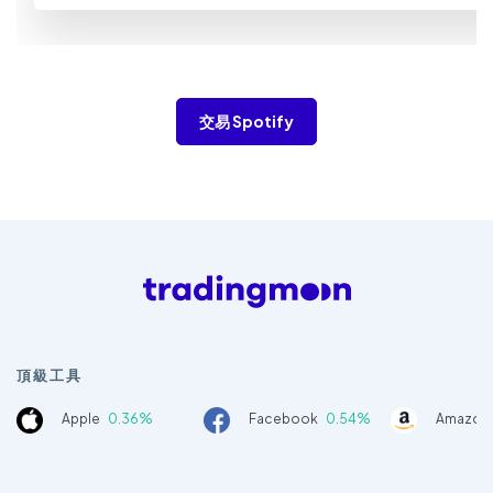
交易 Spotify
頂級工具
Apple
0.36%
Facebook
0.54%
Amazon