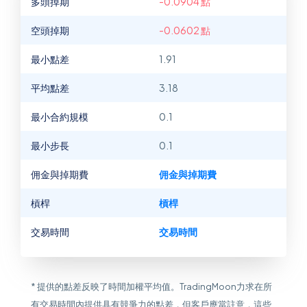
多頭掉期
-0.0904 點
空頭掉期
-0.0602 點
最小點差
1.91
平均點差
3.18
最小合約規模
0.1
最小步長
0.1
佣金與掉期費
佣金與掉期費
槓桿
槓桿
交易時間
交易時間
* 提供的點差反映了時間加權平均值。TradingMoon力求在所
有交易時間內提供具有競爭力的點差，但客戶應當註意，這些