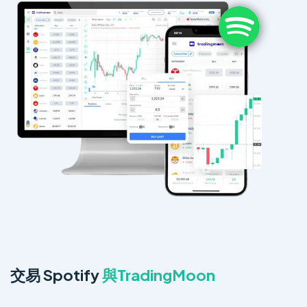
交易 Spotify
與TradingMoon