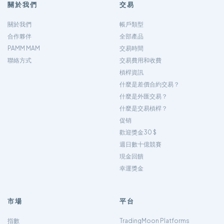
關於我們
交易
關於我們
帳戶類型
合作夥伴
全部產品
PAMM MAM
交易時間
聯絡方式
交易費用和收費
槓桿資訊
什麼是差價合約交易？
什麼是外匯交易？
什麼是交易槓桿？
促销
歡迎獎金30 $
週日數十億競賽
現金回饋
幸運獎金
市場
平台
指數
TradingMoon Platforms