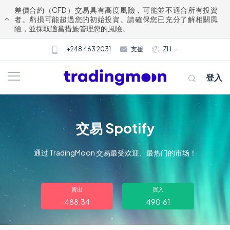
差價合約（CFD）交易具有高度風險，可能並不適合所有投資
者。虧損可能超過您的初始投資。請確保您已充分了解相關風
險，並採取適當措施管理您的風險。
+248 463 2031
支援
ZH
登入
交易 Spotify
通过 TradingMoon 交易最受欢迎、最热门的市场！
關於我們
賣出
買入
488.34
490.61
交易
市場