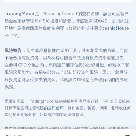
TradingMoon
是 TM Trading Limited 的交易名稱，該公司受塞席
爾金融服務管理局 (FSA) 授權和監管，牌照號為 SD042。公司的註
冊地址為塞席爾馬埃島維多利亞市普羅維登斯莊園 Oceanic House
F2-2A。
風險警告
：衍生產品是複雜的金融工具，具有相當大的風險，可能
不適合所有投資者，因為槓桿可能會導致所有投資資本迅速損失。
在參與 CFD 交易之前，您應該仔細評估您的投資目標、經驗水平和
風險承受能力。有損失部分或全部初始投資的風險；因此，您應該
只投資您能承受損失的資金。請閱讀並確保您完全理解我們的風險
揭露。
受限制國家
：TradingMoon 提供的服務和產品不針對、不打算分發給或
打算供某些司法管轄區的居民使用，例如美國、英國、伊朗、北韓或任何
其他禁止此類分發、出版或訪問的司法管轄區。
當從可能限製或禁止使用本網站的國家/地區存取本網站時，使用者有責
任確保其對網站及其服務的使用符合當地法律法規。 TradingMoon 不保