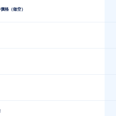
幣價格（做空）
險