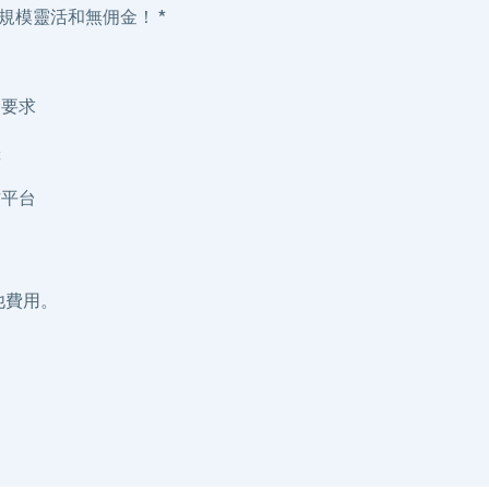
規模靈活和無佣金！ *
金要求
差
作平台
他費用。