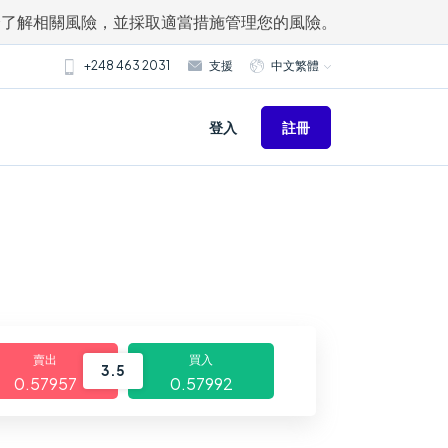
分了解相關風險，並採取適當措施管理您的風險。
+248 463 2031
支援
中文繁體
註冊
登入
賣出
買入
3.5
0.57957
0.57992