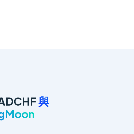
ADCHF
與
ngMoon