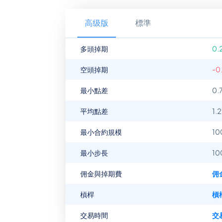
高级版
標準
多頭掉期
0.
空頭掉期
-0
最小點差
0.
平均點差
1.2
最小合約規模
10
最小步長
10
佣金與掉期費
佣
槓桿
槓
交易時間
交