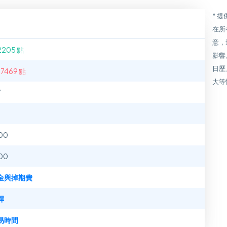
* 
在所
意，
2205 點
影響
日歷
.7469 點
大等
7
00
00
金與掉期費
桿
易時間