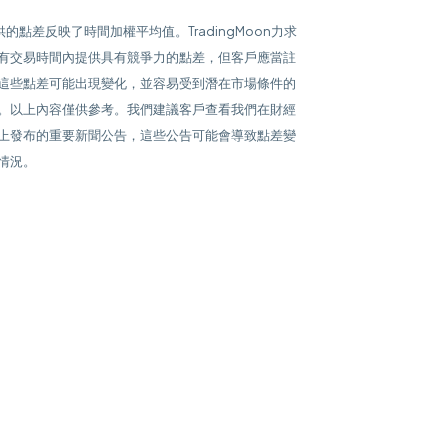
提供的點差反映了時間加權平均值。TradingMoon力求
有交易時間內提供具有競爭力的點差，但客戶應當註
這些點差可能出現變化，並容易受到潛在市場條件的
。以上內容僅供參考。我們建議客戶查看我們在財經
上發布的重要新聞公告，這些公告可能會導致點差變
情況。