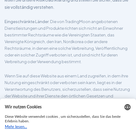
sie vollständig verstehen.
Eingeschränkte Länder
: Die von TradingMoon angebotenen
Dienstleistungen und Produkte richten sich nicht an Einwohner
bestimmter Rechtsräume wie die Vereinigten Staaten, das
Vereinigte Königreich, den Iran, Nordkorea oder andere
Rechtsräume, in denen eine solche Verbreitung, Veröffentlichung
oder ein solcher Zugriff verboten ist, und sind nicht für deren
Verbreitung oder Verwendung bestimmt.
Wenn Sie auf diese Website aus einem Land zugreifen, in dem ihre
Nutzung eingeschränkt oder verboten sein kann, liegt es in der
Verantwortung des Benutzers, sicherzustellen, dass seine Nutzung
der Website und ihrer Dienste den örtlichen Gesetzen und
Vorschriften entspricht. TradingMoon garantiert nicht, dass die auf
seiner Website bereitgestellten Informationen für alle
Rechtsgebiete geeignet sind.