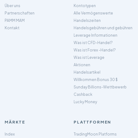
Über uns
Kontotypen
Partnerschaften
Alle Vermögenswerte
PAMM MAM
Handelszeiten
Kontakt
Handelsgebühren und gebühren
Leverage Informationen
Was ist CFD-Handel?
Was ist Forex -Handel?
Was ist Leverage
Aktionen
Handelsartikel
Willkommen Bonus 30 $
Sunday Billions-Wettbewerb
Cashback
Lucky Money
MÄRKTE
PLATTFORMEN
Index
TradingMoon Platforms