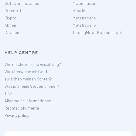
Soft Commodities
Moon Trader
Rohstoff
cTrader
Krypto
Metatrader 4
Aktien
Metatrader 5
Devisen
TradingMoon Kopierhandel
HELP CENTRE
Wie mache ich eine Einzahlung?
Wie überweise ich Geld
zwischen meinen Konten?
Was ist meine Steuernummer /
TIN?
Allgemeine Informationen
Rechtsdokumente
Privacy policy