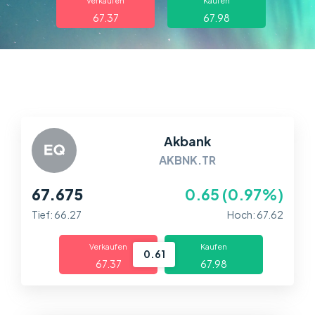
Über uns
Verkaufen
Kaufen
67.37
67.98
Handel
Märkte
Plattformen
Akbank
Help Centre
AKBNK.TR
67.675
0.65 (0.97%)
Tief: 66.27
Hoch: 67.62
Verkaufen
Kaufen
0.61
67.37
67.98