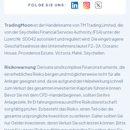
FOLGE SIE UNS:
TradingMoon
ist der Handelsname von TM Trading Limited, die
von der Seychelles Financial Services Authority (FSA) unter der
Lizenz Nr. SD042 autorisiert und reguliert wird. Die eingetragene
Geschäftsadresse des Unternehmens lautet F2-2A, Oceanic
House, Providence Estate, Victoria, Mahé, Seychellen.
Risikowarnung
: Derivate sind komplexe Finanzinstrumente, die
ein erhebliches Risiko bergen und möglicherweise nicht für alle
Anleger geeignet sind, da sie aufgrund der Hebelwirkung schnell
zum Verlust des gesamten investierten Kapitals führen können.
Bevor Sie mit dem CFD-Handel beginnen, sollten Sie Ihre
Anlageziele, Ihr Erfahrungsniveau und Ihre Risikobereitschaft
sorgfältig prüfen. Es besteht das Risiko, einen Teil oder die
gesamte ursprüngliche Investition zu verlieren. Daher sollten Sie
nur Gelder investieren, deren Verlust Sie sich leisten können. Bitte
lesen Sie unsere Risikoaufklärung und stellen Sie sicher, dass Sie