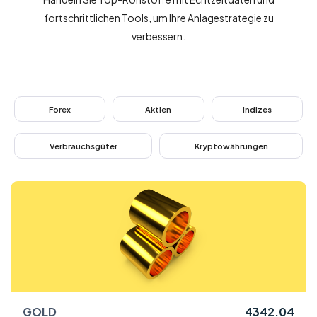
Über uns
fortschrittlichen Tools, um Ihre Anlagestrategie zu
verbessern.
Handel
Märkte
Plattformen
Forex
Aktien
Indizes
Help Centre
Verbrauchsgüter
Kryptowährungen
GOLD
4342.04