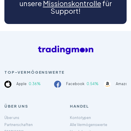
unsere
Missionskontrolle
für
Support!
TOP-VERMÖGENSWERTE
Apple
0.36%
Facebook
0.54%
Amazon
ÜBER UNS
HANDEL
Über uns
Kontotypen
Partnerschaften
Alle Vermögenswerte