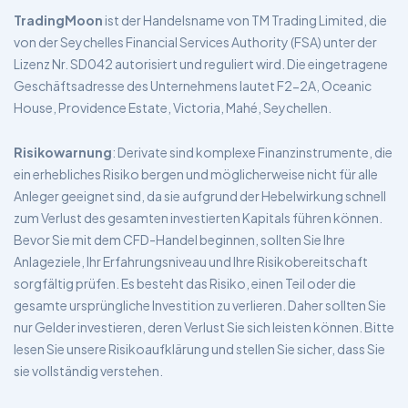
TradingMoon
ist der Handelsname von TM Trading Limited, die
von der Seychelles Financial Services Authority (FSA) unter der
Lizenz Nr. SD042 autorisiert und reguliert wird. Die eingetragene
Geschäftsadresse des Unternehmens lautet F2-2A, Oceanic
House, Providence Estate, Victoria, Mahé, Seychellen.
Risikowarnung
: Derivate sind komplexe Finanzinstrumente, die
ein erhebliches Risiko bergen und möglicherweise nicht für alle
Anleger geeignet sind, da sie aufgrund der Hebelwirkung schnell
zum Verlust des gesamten investierten Kapitals führen können.
Bevor Sie mit dem CFD-Handel beginnen, sollten Sie Ihre
Anlageziele, Ihr Erfahrungsniveau und Ihre Risikobereitschaft
sorgfältig prüfen. Es besteht das Risiko, einen Teil oder die
gesamte ursprüngliche Investition zu verlieren. Daher sollten Sie
nur Gelder investieren, deren Verlust Sie sich leisten können. Bitte
lesen Sie unsere Risikoaufklärung und stellen Sie sicher, dass Sie
sie vollständig verstehen.