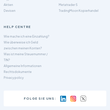
Aktien
Metatrader 5
Devisen
TradingMoon Kopierhandel
HELP CENTRE
Wie mache ich eine Einzahlung?
Wie überweise ich Geld
zwischen meinen Konten?
Was ist meine Steuernummer /
TIN?
Allgemeine Informationen
Rechtsdokumente
Privacy policy
FOLGE SIE UNS: