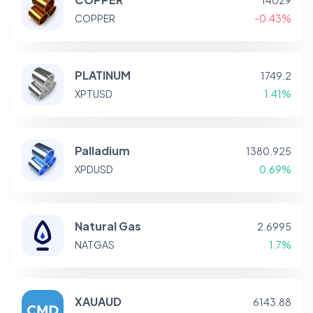
14029
COPPER
-0.43%
PLATINUM
1749.2
XPTUSD
1.41%
Palladium
1380.925
XPDUSD
0.69%
Natural Gas
2.6995
NATGAS
1.7%
XAUAUD
6143.88