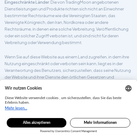
Eingeschränkte Länder
: Die von TradingMoon angebotenen
Dienstleistungen und Produkte richten sich nicht an Einwohner
bestimmter Rechtsräume wie die Vereinigten Staaten, das
Vereinigte Königreich, den Iran, Nordkorea oder andere
Rechtsräume, in denen eine solche Verbreitung, Veröffentlichung
oder ein solcher Zugriff verboten ist, und sind nicht für deren
Verbreitung oder Verwendung bestimmt.
Wenn Sie auf diese Website aus einem Land zugreifen, in dem ihre
Nutzung eingeschränkt oder verboten sein kann, liegt es in der
Verantwortung des Benutzers, sicherzustellen, dass seine Nutzung
der Website und ihrer Dienste den örtlichen Gesetzen und
Vorschriften entspricht. TradingMoon garantiert nicht, dass die auf
seiner Website bereitgestellten Informationen für alle
Rechtsgebiete geeignet sind.
tradingmoon.com ©2026. Alle Rechte vorbehalten.