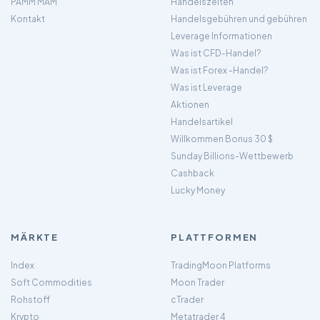
PAMM MAM
Handelszeiten
Kontakt
Handelsgebühren und gebühren
Leverage Informationen
Was ist CFD-Handel?
Was ist Forex -Handel?
Was ist Leverage
Aktionen
Handelsartikel
Willkommen Bonus 30 $
Sunday Billions-Wettbewerb
Cashback
Lucky Money
MÄRKTE
PLATTFORMEN
Index
TradingMoon Platforms
Soft Commodities
Moon Trader
Rohstoff
cTrader
Krypto
Metatrader 4