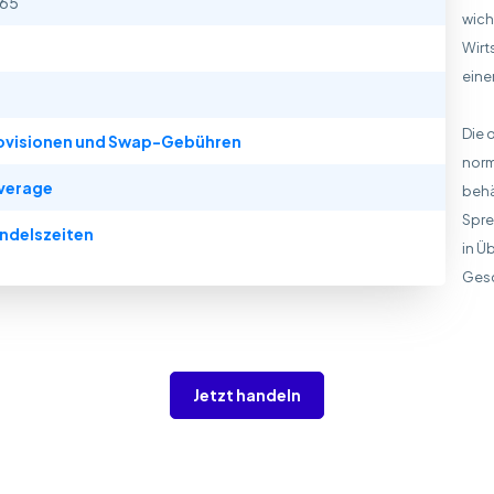
265
wich
Wirt
eine
Die 
ovisionen und Swap-Gebühren
norm
verage
behä
Spre
ndelszeiten
in Ü
Ges
Jetzt handeln