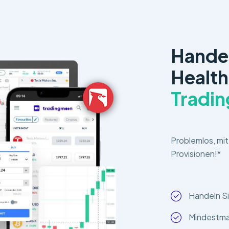
Handel
Health
Tradi
Problemlos, mi
Provisionen!*
Handeln S
Mindestma