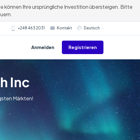
e können Ihre ursprüngliche Investition übersteigen. Bitte
euern.
+248 463 2031
Kontakt
Deutsch
Registrieren
Anmelden
h Inc
gsten Märkten!