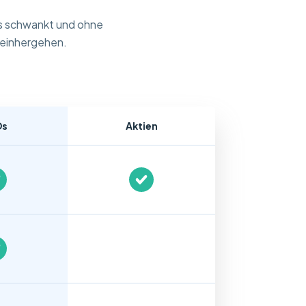
is schwankt und ohne
 einhergehen.
Ds
Aktien