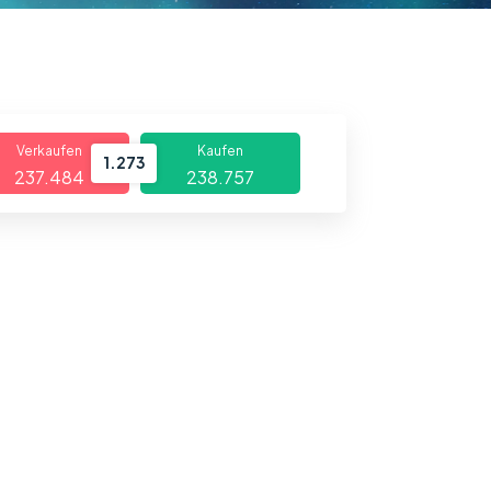
Verkaufen
Kaufen
1.273
237.484
238.757