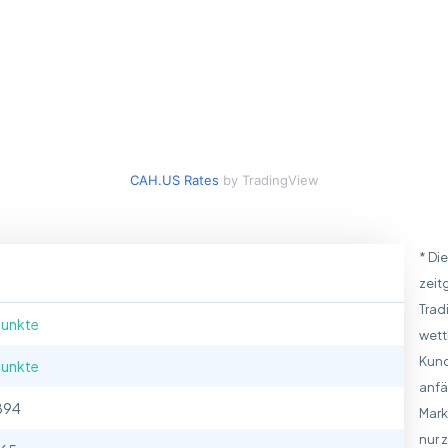
CAH.US Rates
by TradingView
* Di
zeit
Trad
Punkte
wett
Kund
Punkte
anfä
894
Mark
nur 