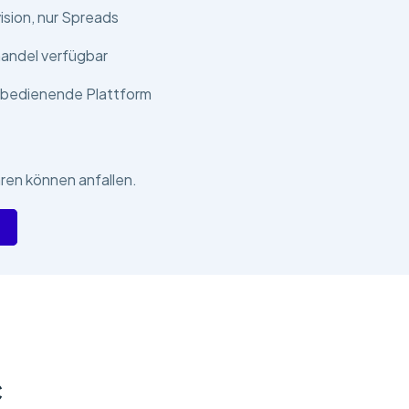
ision, nur Spreads
handel verfügbar
u bedienende Plattform
en können anfallen.
c