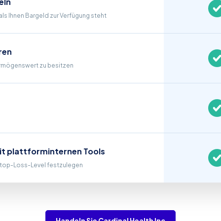
eln
als Ihnen Bargeld zur Verfügung steht
eren
Vermögenswert zu besitzen
mit plattforminternen Tools
 Stop-Loss-Level festzulegen
Handeln Sie Cardinal Health Inc