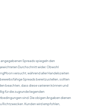
e angegebenen Spreads spiegeln den
gewichteten Durchschnitt wider. Obwohl
ingMoon versucht, während aller Handelszeiten
bewerbsfähige Spreads bereitzustellen, sollten
en beachten, dass diese variieren können und
llig für die zugrunde liegenden
tbedingungen sind. Die obigen Angaben dienen
zu Richtzwecken. Kunden wird empfohlen,