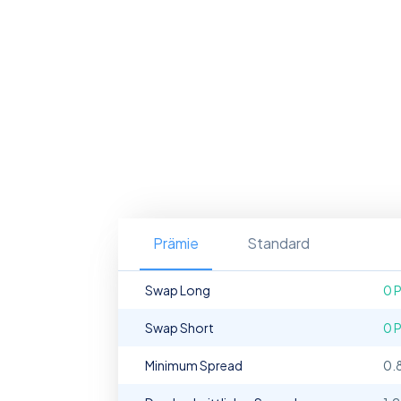
Prämie
Standard
Swap Long
0 
Swap Short
0 
Minimum Spread
0.