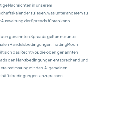
tige Nachrichten in unserem
schaftskalender zu lesen, was unter anderem zu
r Ausweitung der Spreads führen kann.
oben genannten Spreads gelten nur unter
alen Handelsbedingungen. TradingMoon
lt sich das Recht vor, die oben genannten
ads den Marktbedingungen entsprechend und
bereinstimmung mit den 'Allgemeinen
chäftsbedingungen' anzupassen.