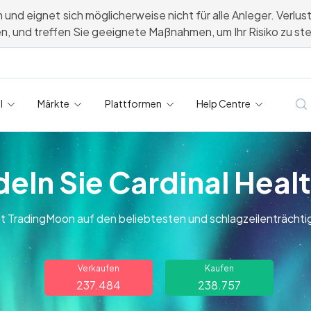
und eignet sich möglicherweise nicht für alle Anleger. Verlust
ehen, und treffen Sie geeignete Maßnahmen, um Ihr Risiko zu st
l
Märkte
Plattformen
Help Centre
eln Sie Cardinal Healt
it TradingMoon auf den beliebtesten und schlagzeilenträchti
Verkaufen
Kaufen
237.484
238.757