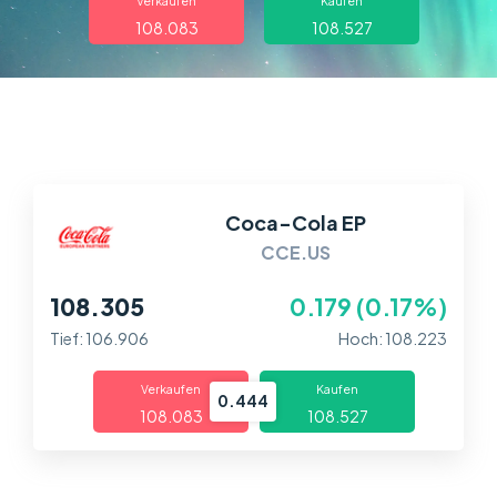
Über uns
Verkaufen
Kaufen
108.083
108.527
Handel
Märkte
Plattformen
Coca-Cola EP
Help Centre
CCE.US
108.305
0.179 (0.17%)
Tief: 106.906
Hoch: 108.223
Verkaufen
Kaufen
0.444
108.083
108.527