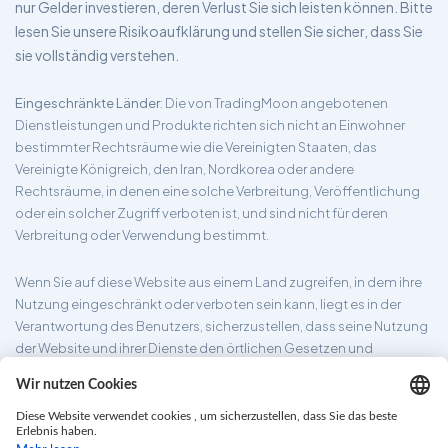
nur Gelder investieren, deren Verlust Sie sich leisten können. Bitte
lesen Sie unsere Risikoaufklärung und stellen Sie sicher, dass Sie
sie vollständig verstehen.
Eingeschränkte Länder
: Die von TradingMoon angebotenen
Dienstleistungen und Produkte richten sich nicht an Einwohner
bestimmter Rechtsräume wie die Vereinigten Staaten, das
Vereinigte Königreich, den Iran, Nordkorea oder andere
Rechtsräume, in denen eine solche Verbreitung, Veröffentlichung
oder ein solcher Zugriff verboten ist, und sind nicht für deren
Verbreitung oder Verwendung bestimmt.
Wenn Sie auf diese Website aus einem Land zugreifen, in dem ihre
Nutzung eingeschränkt oder verboten sein kann, liegt es in der
Verantwortung des Benutzers, sicherzustellen, dass seine Nutzung
der Website und ihrer Dienste den örtlichen Gesetzen und
Vorschriften entspricht. TradingMoon garantiert nicht, dass die auf
seiner Website bereitgestellten Informationen für alle
Rechtsgebiete geeignet sind.