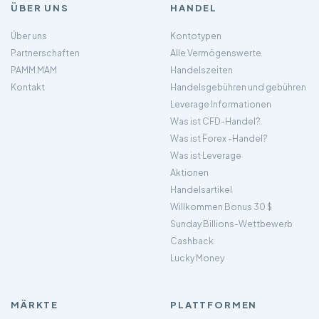
ÜBER UNS
HANDEL
Über uns
Kontotypen
Partnerschaften
Alle Vermögenswerte
PAMM MAM
Handelszeiten
Kontakt
Handelsgebühren und gebühren
Leverage Informationen
Was ist CFD-Handel?
Was ist Forex -Handel?
Was ist Leverage
Aktionen
Handelsartikel
Willkommen Bonus 30 $
Sunday Billions-Wettbewerb
Cashback
Lucky Money
MÄRKTE
PLATTFORMEN