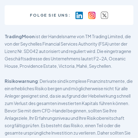
FOLGE SIE UNS:
TradingMoon
ist der Handelsname von TM Trading Limited, die
von der Seychelles Financial Services Authority (FSA) unter der
Lizenz Nr. SD042 autorisiert und reguliert wird. Die eingetragene
Geschäftsadresse des Unternehmens lautet F2-2A, Oceanic
House, Providence Estate, Victoria, Mahé, Seychellen.
Risikowarnung
: Derivate sind komplexe Finanzinstrumente, die
ein erhebliches Risiko bergen und möglicherweise nicht für alle
Anleger geeignet sind, da sie aufgrund der Hebelwirkung schnell
zum Verlust des gesamten investierten Kapitals führen können.
Bevor Sie mit dem CFD-Handel beginnen, sollten Sie Ihre
Anlageziele, Ihr Erfahrungsniveau und Ihre Risikobereitschaft
sorgfältig prüfen. Es besteht das Risiko, einen Teil oder die
gesamte ursprüngliche Investition zu verlieren. Daher sollten Sie