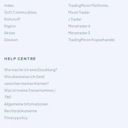
Index
TradingMoon Platforms
Soft Commodities
Moon Trader
Rohstoff
cTrader
Krypto
Metatrader 4
Aktien
Metatrader 5
Devisen
TradingMoon Kopierhandel
HELP CENTRE
Wie mache ich eine Einzahlung?
Wie überweise ich Geld
zwischen meinen Konten?
Was ist meine Steuernummer /
TIN?
Allgemeine Informationen
Rechtsdokumente
Privacy policy