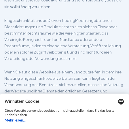
sie vollständig verstehen.
Eingeschränkte Länder
: Die von TradingMoon angebotenen
Dienstleistungen und Produkte richten sich nicht an Einwohner
bestimmter Rechtsräume wie die Vereinigten Staaten, das
Vereinigte Königreich, den Iran, Nordkorea oder andere
Rechtsräume, in denen eine solche Verbreitung, Veröffentlichung
oder ein solcher Zugriff verboten ist, und sind nicht für deren
Verbreitung oder Verwendung bestimmt.
Wenn Sie auf diese Website aus einem Land zugreifen, in dem ihre
Nutzung eingeschränkt oder verboten sein kann, liegt es in der
Verantwortung des Benutzers, sicherzustellen, dass seine Nutzung
der Website und ihrer Dienste den örtlichen Gesetzen und
Vorschriften entspricht. TradingMoon garantiert nicht, dass die auf
seiner Website bereitgestellten Informationen für alle
Rechtsgebiete geeignet sind.