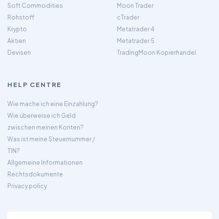
Soft Commodities
Moon Trader
Rohstoff
cTrader
Krypto
Metatrader 4
Aktien
Metatrader 5
Devisen
TradingMoon Kopierhandel
HELP CENTRE
Wie mache ich eine Einzahlung?
Wie überweise ich Geld
zwischen meinen Konten?
Was ist meine Steuernummer /
TIN?
Allgemeine Informationen
Rechtsdokumente
Privacy policy