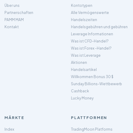
Über uns
Kontotypen
Partnerschaften
Alle Vermögenswerte
PAMM MAM
Handelszeiten
Kontakt
Handelsgebühren und gebühren
Leverage Informationen
Was ist CFD-Handel?
Was ist Forex -Handel?
Was ist Leverage
Aktionen
Handelsartikel
Willkommen Bonus 30 $
Sunday Billions-Wettbewerb
Cashback
Lucky Money
MÄRKTE
PLATTFORMEN
Index
TradingMoon Platforms