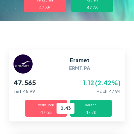
Über uns
Verkaufen
Kaufen
47.35
47.78
Handel
Märkte
Plattformen
Eramet
Help Centre
ERMT.PA
47.565
1.12 (2.42%)
Tief: 45.99
Hoch: 47.94
Verkaufen
Kaufen
0.43
47.35
47.78