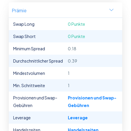
Prämie
Swap Long
0 Punkte
Swap Short
0 Punkte
Minimum Spread
0.18
Durchschnittlicher Spread
0.39
Mindestvolumen
1
Min. Schrittweite
1
Provisionen und Swap-
Provisionen und Swap-
Gebühren
Gebühren
Leverage
Leverage
Handelszeiten
Handelszeiten