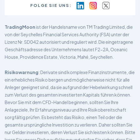
FOLGE SIE UNS:
TradingMoon
ist der Handelsname von TM Trading Limited, die
von der Seychelles Financial Services Authority (FSA) unter der
Lizenz Nr. SD042 autorisiert und reguliert wird. Die eingetragene
Geschäftsadresse des Unternehmens lautet F2-2A, Oceanic
House, Providence Estate, Victoria, Mahé, Seychellen.
Risikowarnung
: Derivate sind komplexe Finanzinstrumente, die
ein erhebliches Risiko bergen und möglicherweise nicht für alle
Anleger geeignet sind, da sie aufgrund der Hebelwirkung schnell
zum Verlust des gesamten investierten Kapitals führen können.
Bevor Sie mit dem CFD-Handel beginnen, sollten Sie Ihre
Anlageziele, Ihr Erfahrungsniveau und Ihre Risikobereitschaft
sorgfältig prüfen. Es besteht das Risiko, einen Teil oder die
gesamte ursprüngliche Investition zu verlieren. Daher sollten Sie
nur Gelder investieren, deren Verlust Sie sich leisten können. Bitte
lesen Sie unsere Risikoaufklärung und stellen Sie sicher, dass Sie