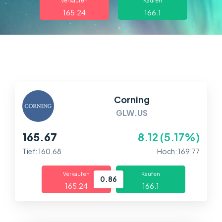
Über uns
Verkaufen
Kaufen
165.24
166.1
Handel
Märkte
Plattformen
Corning
Help Centre
GLW.US
165.67
8.12 (5.17%)
Tief: 160.68
Hoch: 169.77
Verkaufen
Kaufen
0.86
165.24
166.1