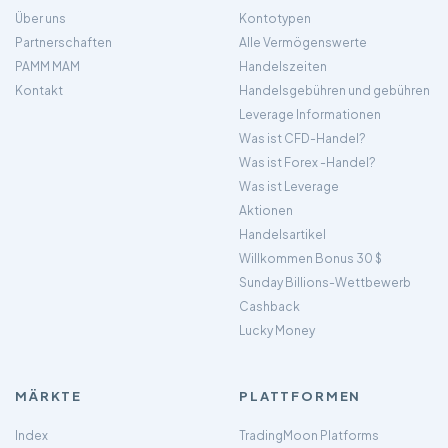
Über uns
Kontotypen
Partnerschaften
Alle Vermögenswerte
PAMM MAM
Handelszeiten
Kontakt
Handelsgebühren und gebühren
Leverage Informationen
Was ist CFD-Handel?
Was ist Forex -Handel?
Was ist Leverage
Aktionen
Handelsartikel
Willkommen Bonus 30 $
Sunday Billions-Wettbewerb
Cashback
Lucky Money
MÄRKTE
PLATTFORMEN
Index
TradingMoon Platforms