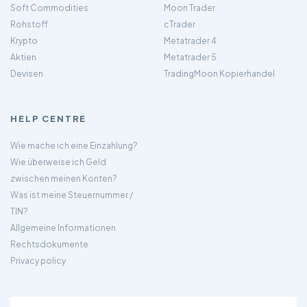
Soft Commodities
Moon Trader
Rohstoff
cTrader
Krypto
Metatrader 4
Aktien
Metatrader 5
Devisen
TradingMoon Kopierhandel
HELP CENTRE
Wie mache ich eine Einzahlung?
Wie überweise ich Geld
zwischen meinen Konten?
Was ist meine Steuernummer /
TIN?
Allgemeine Informationen
Rechtsdokumente
Privacy policy