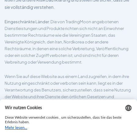
sie vollständig verstehen.
Eingeschränkte Länder
: Die von TradingMoon angebotenen
Dienstleistungen und Produkte richten sich nicht an Einwohner
bestimmter Rechtsräume wie die Vereinigten Staaten, das
Vereinigte Königreich, den Iran, Nordkorea oder andere
Rechtsräume, in denen eine solche Verbreitung, Veröffentlichung
oder ein solcher Zugriff verboten ist, und sind nicht für deren
Verbreitung oder Verwendung bestimmt.
Wenn Sie auf diese Website aus einem Land zugreifen, in dem ihre
Nutzung eingeschränkt oder verboten sein kann, liegt es in der
Verantwortung des Benutzers, sicherzustellen, dass seine Nutzung
der Website und ihrer Dienste den örtlichen Gesetzen und
Vorschriften entspricht. TradingMoon garantiert nicht, dass die auf
seiner Website bereitgestellten Informationen für alle
Rechtsgebiete geeignet sind.