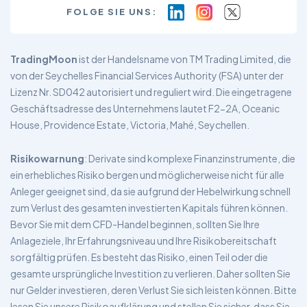
FOLGE SIE UNS:
TradingMoon
ist der Handelsname von TM Trading Limited, die
von der Seychelles Financial Services Authority (FSA) unter der
Lizenz Nr. SD042 autorisiert und reguliert wird. Die eingetragene
Geschäftsadresse des Unternehmens lautet F2-2A, Oceanic
House, Providence Estate, Victoria, Mahé, Seychellen.
Risikowarnung
: Derivate sind komplexe Finanzinstrumente, die
ein erhebliches Risiko bergen und möglicherweise nicht für alle
Anleger geeignet sind, da sie aufgrund der Hebelwirkung schnell
zum Verlust des gesamten investierten Kapitals führen können.
Bevor Sie mit dem CFD-Handel beginnen, sollten Sie Ihre
Anlageziele, Ihr Erfahrungsniveau und Ihre Risikobereitschaft
sorgfältig prüfen. Es besteht das Risiko, einen Teil oder die
gesamte ursprüngliche Investition zu verlieren. Daher sollten Sie
nur Gelder investieren, deren Verlust Sie sich leisten können. Bitte
lesen Sie unsere Risikoaufklärung und stellen Sie sicher, dass Sie