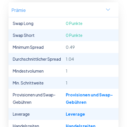
Prämie
Swap Long
0 Punkte
Swap Short
0 Punkte
Minimum Spread
0.49
Durchschnittlicher Spread
1.04
Mindestvolumen
1
Min. Schrittweite
1
Provisionen und Swap-
Provisionen und Swap-
Gebühren
Gebühren
Leverage
Leverage
Handelszeiten
Handelszeiten