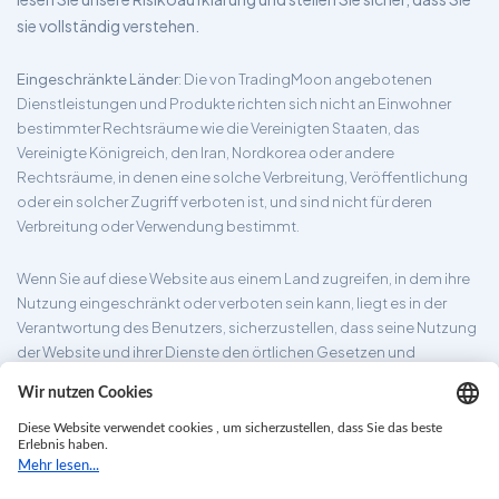
sie vollständig verstehen.
Eingeschränkte Länder
: Die von TradingMoon angebotenen
Dienstleistungen und Produkte richten sich nicht an Einwohner
bestimmter Rechtsräume wie die Vereinigten Staaten, das
Vereinigte Königreich, den Iran, Nordkorea oder andere
Rechtsräume, in denen eine solche Verbreitung, Veröffentlichung
oder ein solcher Zugriff verboten ist, und sind nicht für deren
Verbreitung oder Verwendung bestimmt.
Wenn Sie auf diese Website aus einem Land zugreifen, in dem ihre
Nutzung eingeschränkt oder verboten sein kann, liegt es in der
Verantwortung des Benutzers, sicherzustellen, dass seine Nutzung
der Website und ihrer Dienste den örtlichen Gesetzen und
Vorschriften entspricht. TradingMoon garantiert nicht, dass die auf
seiner Website bereitgestellten Informationen für alle
Rechtsgebiete geeignet sind.