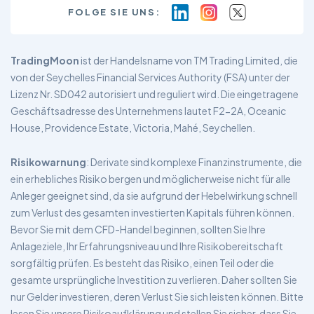
FOLGE SIE UNS:
TradingMoon
ist der Handelsname von TM Trading Limited, die
von der Seychelles Financial Services Authority (FSA) unter der
Lizenz Nr. SD042 autorisiert und reguliert wird. Die eingetragene
Geschäftsadresse des Unternehmens lautet F2-2A, Oceanic
House, Providence Estate, Victoria, Mahé, Seychellen.
Risikowarnung
: Derivate sind komplexe Finanzinstrumente, die
ein erhebliches Risiko bergen und möglicherweise nicht für alle
Anleger geeignet sind, da sie aufgrund der Hebelwirkung schnell
zum Verlust des gesamten investierten Kapitals führen können.
Bevor Sie mit dem CFD-Handel beginnen, sollten Sie Ihre
Anlageziele, Ihr Erfahrungsniveau und Ihre Risikobereitschaft
sorgfältig prüfen. Es besteht das Risiko, einen Teil oder die
gesamte ursprüngliche Investition zu verlieren. Daher sollten Sie
nur Gelder investieren, deren Verlust Sie sich leisten können. Bitte
lesen Sie unsere Risikoaufklärung und stellen Sie sicher, dass Sie