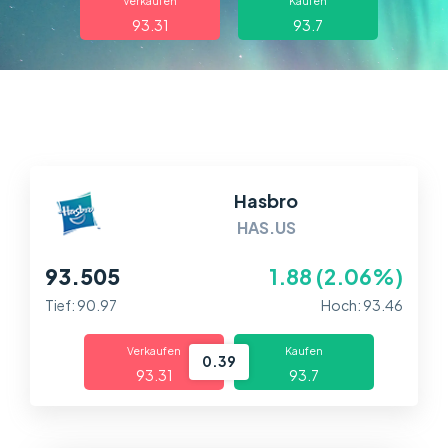
Über uns
Verkaufen
Kaufen
93.31
93.7
Handel
Märkte
Plattformen
Hasbro
Help Centre
HAS.US
93.505
1.88 (2.06%)
Tief: 90.97
Hoch: 93.46
Verkaufen
Kaufen
0.39
93.31
93.7