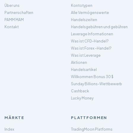
Über uns
Kontotypen
Partnerschaften
Alle Vermögenswerte
PAMM MAM
Handelszeiten
Kontakt
Handelsgebühren und gebühren
Leverage Informationen
Was ist CFD-Handel?
Was ist Forex -Handel?
Was ist Leverage
Aktionen
Handelsartikel
Willkommen Bonus 30 $
Sunday Billions-Wettbewerb
Cashback
Lucky Money
MÄRKTE
PLATTFORMEN
Index
TradingMoon Platforms