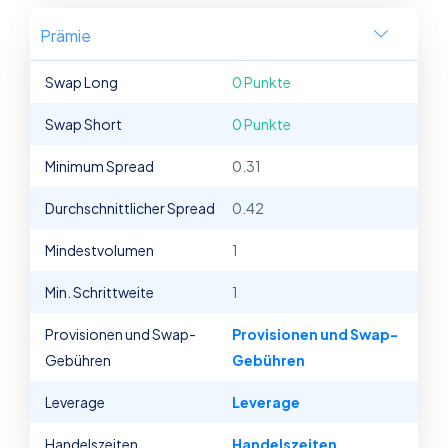
Prämie
Swap Long
0 Punkte
Swap Short
0 Punkte
Minimum Spread
0.31
Durchschnittlicher Spread
0.42
Mindestvolumen
1
Min. Schrittweite
1
Provisionen und Swap-
Provisionen und Swap-
Gebühren
Gebühren
Leverage
Leverage
Handelszeiten
Handelszeiten