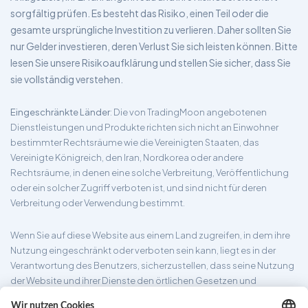
sorgfältig prüfen. Es besteht das Risiko, einen Teil oder die
gesamte ursprüngliche Investition zu verlieren. Daher sollten Sie
nur Gelder investieren, deren Verlust Sie sich leisten können. Bitte
lesen Sie unsere Risikoaufklärung und stellen Sie sicher, dass Sie
sie vollständig verstehen.
Eingeschränkte Länder
: Die von TradingMoon angebotenen
Dienstleistungen und Produkte richten sich nicht an Einwohner
bestimmter Rechtsräume wie die Vereinigten Staaten, das
Vereinigte Königreich, den Iran, Nordkorea oder andere
Rechtsräume, in denen eine solche Verbreitung, Veröffentlichung
oder ein solcher Zugriff verboten ist, und sind nicht für deren
Verbreitung oder Verwendung bestimmt.
Wenn Sie auf diese Website aus einem Land zugreifen, in dem ihre
Nutzung eingeschränkt oder verboten sein kann, liegt es in der
Verantwortung des Benutzers, sicherzustellen, dass seine Nutzung
der Website und ihrer Dienste den örtlichen Gesetzen und
Vorschriften entspricht. TradingMoon garantiert nicht, dass die auf