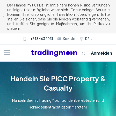
Der Handel mit CFDs ist mit einem hohen Risiko verbunden
und eignet sich möglicherweise nicht für alle Anleger. Verluste
können Ihre ursprüngliche Investition übersteigen. Bitte
stellen Sie sicher, dass Sie die Risiken vollständig verstehen,
und treffen Sie geeignete Maßnahmen, um Ihr Risiko zu
steuern.
+248 463 2031
Kontakt
DE
Anmelden
Handeln Sie PICC Property &
Casualty
Handeln Sie mit TradingMoon auf den beliebtesten und
schlagzeilenträchtigsten Märkten!