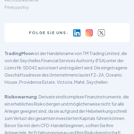
Rechtsdokumente
Privacy policy
FOLGE SIE UNS:
TradingMoon
ist der Handelsname von TM Trading Limited, die
von der Seychelles Financial Services Authority (FSA) unter der
Lizenz Nr. SD042 autorisiert und reguliert wird. Die eingetragene
Geschäftsadresse des Unternehmens lautet F2-2A, Oceanic
House, Providence Estate, Victoria, Mahé, Seychellen.
Risikowarnung
: Derivate sind komplexe Finanzinstrumente, die
ein erhebliches Risiko bergen und möglicherweise nicht für alle
Anleger geeignet sind, da sie aufgrund der Hebelwirkung schnell
zum Verlust des gesamten investierten Kapitals führen können.
Bevor Sie mit dem CFD-Handel beginnen, sollten Sie Ihre
Anlageziele, Ihr Erfahrungsniveau und Ihre Risikobereitschaft