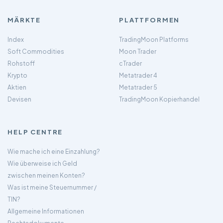
MÄRKTE
PLATTFORMEN
Index
TradingMoon Platforms
Soft Commodities
Moon Trader
Rohstoff
cTrader
Krypto
Metatrader 4
Aktien
Metatrader 5
Devisen
TradingMoon Kopierhandel
HELP CENTRE
Wie mache ich eine Einzahlung?
Wie überweise ich Geld
zwischen meinen Konten?
Was ist meine Steuernummer /
TIN?
Allgemeine Informationen