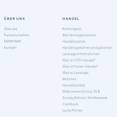
ÜBER UNS
HANDEL
Über uns
Kontotypen
Partnerschaften
Alle Vermögenswerte
PAMM MAM
Handelszeiten
Kontakt
Handelsgebühren und gebühren
Leverage Informationen
Was ist CFD-Handel?
Was ist Forex -Handel?
Was ist Leverage
Aktionen
Handelsartikel
Willkommen Bonus 30 $
Sunday Billions-Wettbewerb
Cashback
Lucky Money