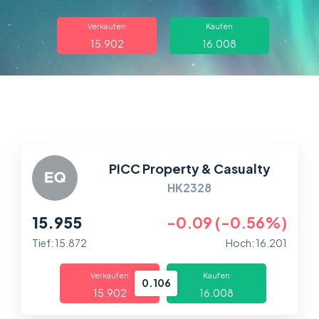
Über uns
Verkaufen
Kaufen
Handel
15.902
16.008
Märkte
Plattformen
Help Centre
PICC Property & Casualty
HK2328
15.955
-0.09 (-0.56%)
Tief: 15.872
Hoch: 16.201
Verkaufen
Kaufen
0.106
15.902
16.008