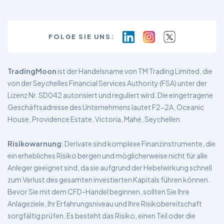
FOLGE SIE UNS:
TradingMoon
ist der Handelsname von TM Trading Limited, die
von der Seychelles Financial Services Authority (FSA) unter der
Lizenz Nr. SD042 autorisiert und reguliert wird. Die eingetragene
Geschäftsadresse des Unternehmens lautet F2-2A, Oceanic
House, Providence Estate, Victoria, Mahé, Seychellen.
Risikowarnung
: Derivate sind komplexe Finanzinstrumente, die
ein erhebliches Risiko bergen und möglicherweise nicht für alle
Anleger geeignet sind, da sie aufgrund der Hebelwirkung schnell
zum Verlust des gesamten investierten Kapitals führen können.
Bevor Sie mit dem CFD-Handel beginnen, sollten Sie Ihre
Anlageziele, Ihr Erfahrungsniveau und Ihre Risikobereitschaft
sorgfältig prüfen. Es besteht das Risiko, einen Teil oder die