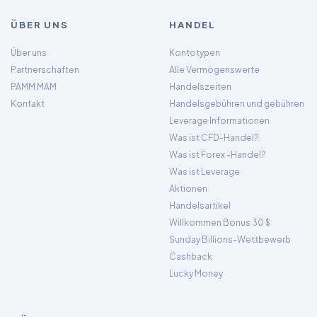
ÜBER UNS
HANDEL
Über uns
Kontotypen
Partnerschaften
Alle Vermögenswerte
PAMM MAM
Handelszeiten
Kontakt
Handelsgebühren und gebühren
Leverage Informationen
Was ist CFD-Handel?
Was ist Forex -Handel?
Was ist Leverage
Aktionen
Handelsartikel
Willkommen Bonus 30 $
Sunday Billions-Wettbewerb
Cashback
Lucky Money