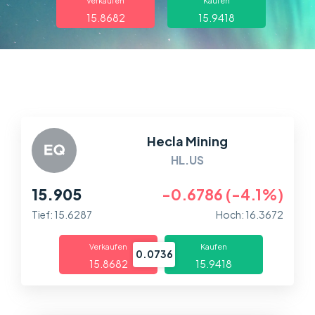
Über uns
Verkaufen
Kaufen
15.8682
15.9418
Handel
Märkte
Plattformen
Hecla Mining
Help Centre
HL.US
15.905
-0.6786 (-4.1%)
Tief: 15.6287
Hoch: 16.3672
Verkaufen
Kaufen
0.0736
15.8682
15.9418