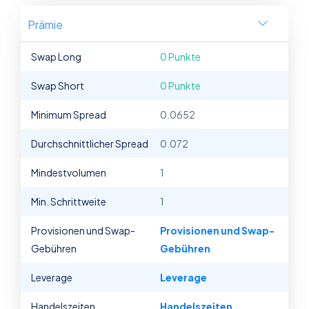
Prämie
Swap Long
0 Punkte
Swap Short
0 Punkte
Minimum Spread
0.0652
Durchschnittlicher Spread
0.072
Mindestvolumen
1
Min. Schrittweite
1
Provisionen und Swap-
Provisionen und Swap-
Gebühren
Gebühren
Leverage
Leverage
Handelszeiten
Handelszeiten