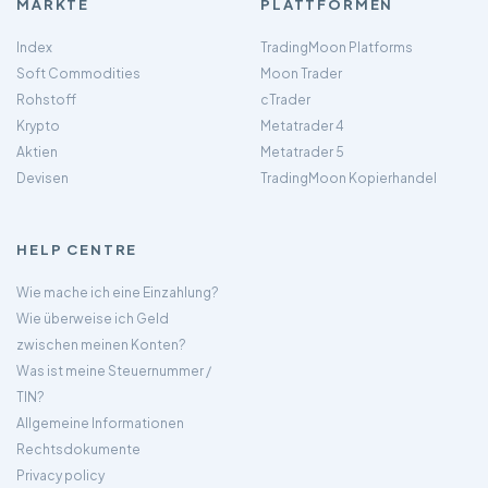
MÄRKTE
PLATTFORMEN
Index
TradingMoon Platforms
Soft Commodities
Moon Trader
Rohstoff
cTrader
Krypto
Metatrader 4
Aktien
Metatrader 5
Devisen
TradingMoon Kopierhandel
HELP CENTRE
Wie mache ich eine Einzahlung?
Wie überweise ich Geld
zwischen meinen Konten?
Was ist meine Steuernummer /
TIN?
Allgemeine Informationen
Rechtsdokumente
Privacy policy