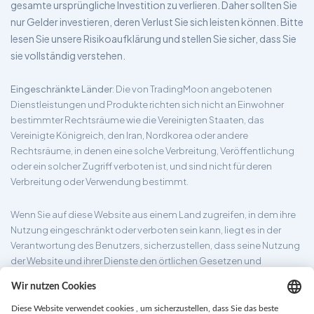
gesamte ursprüngliche Investition zu verlieren. Daher sollten Sie
nur Gelder investieren, deren Verlust Sie sich leisten können. Bitte
lesen Sie unsere Risikoaufklärung und stellen Sie sicher, dass Sie
sie vollständig verstehen.
Eingeschränkte Länder
: Die von TradingMoon angebotenen
Dienstleistungen und Produkte richten sich nicht an Einwohner
bestimmter Rechtsräume wie die Vereinigten Staaten, das
Vereinigte Königreich, den Iran, Nordkorea oder andere
Rechtsräume, in denen eine solche Verbreitung, Veröffentlichung
oder ein solcher Zugriff verboten ist, und sind nicht für deren
Verbreitung oder Verwendung bestimmt.
Wenn Sie auf diese Website aus einem Land zugreifen, in dem ihre
Nutzung eingeschränkt oder verboten sein kann, liegt es in der
Verantwortung des Benutzers, sicherzustellen, dass seine Nutzung
der Website und ihrer Dienste den örtlichen Gesetzen und
Vorschriften entspricht. TradingMoon garantiert nicht, dass die auf
seiner Website bereitgestellten Informationen für alle
Rechtsgebiete geeignet sind.