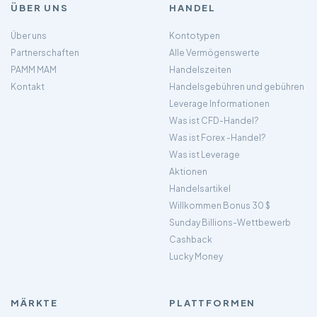
ÜBER UNS
HANDEL
Über uns
Kontotypen
Partnerschaften
Alle Vermögenswerte
PAMM MAM
Handelszeiten
Kontakt
Handelsgebühren und gebühren
Leverage Informationen
Was ist CFD-Handel?
Was ist Forex -Handel?
Was ist Leverage
Aktionen
Handelsartikel
Willkommen Bonus 30 $
Sunday Billions-Wettbewerb
Cashback
Lucky Money
MÄRKTE
PLATTFORMEN