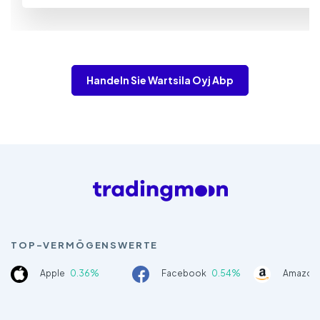
Handeln Sie Wartsila Oyj Abp
TOP-VERMÖGENSWERTE
Apple
0.36%
Facebook
0.54%
Amazon