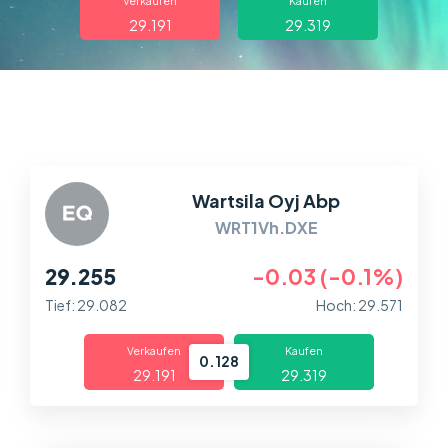
Über uns
Verkaufen
Kaufen
29.191
29.319
Handel
Märkte
Plattformen
Wartsila Oyj Abp
Help Centre
WRT1Vh.DXE
29.255
-0.03 (-0.1%)
Tief: 29.082
Hoch: 29.571
Verkaufen
Kaufen
0.128
29.191
29.319