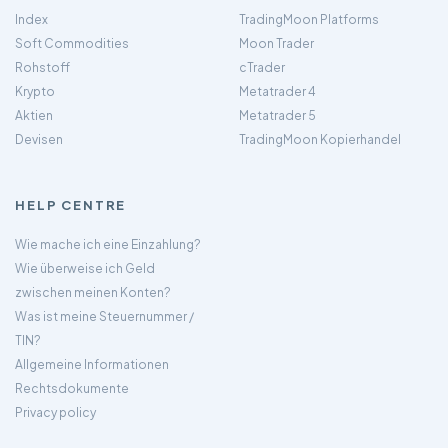
Index
TradingMoon Platforms
Soft Commodities
Moon Trader
Rohstoff
cTrader
Krypto
Metatrader 4
Aktien
Metatrader 5
Devisen
TradingMoon Kopierhandel
HELP CENTRE
Wie mache ich eine Einzahlung?
Wie überweise ich Geld
zwischen meinen Konten?
Was ist meine Steuernummer /
TIN?
Allgemeine Informationen
Rechtsdokumente
Privacy policy