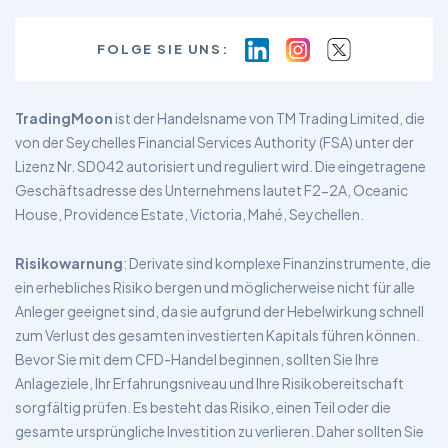
FOLGE SIE UNS:
TradingMoon
ist der Handelsname von TM Trading Limited, die
von der Seychelles Financial Services Authority (FSA) unter der
Lizenz Nr. SD042 autorisiert und reguliert wird. Die eingetragene
Geschäftsadresse des Unternehmens lautet F2-2A, Oceanic
House, Providence Estate, Victoria, Mahé, Seychellen.
Risikowarnung
: Derivate sind komplexe Finanzinstrumente, die
ein erhebliches Risiko bergen und möglicherweise nicht für alle
Anleger geeignet sind, da sie aufgrund der Hebelwirkung schnell
zum Verlust des gesamten investierten Kapitals führen können.
Bevor Sie mit dem CFD-Handel beginnen, sollten Sie Ihre
Anlageziele, Ihr Erfahrungsniveau und Ihre Risikobereitschaft
sorgfältig prüfen. Es besteht das Risiko, einen Teil oder die
gesamte ursprüngliche Investition zu verlieren. Daher sollten Sie