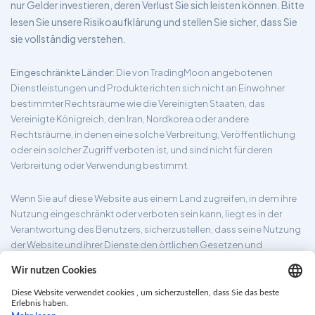
nur Gelder investieren, deren Verlust Sie sich leisten können. Bitte
lesen Sie unsere Risikoaufklärung und stellen Sie sicher, dass Sie
sie vollständig verstehen.
Eingeschränkte Länder
: Die von TradingMoon angebotenen
Dienstleistungen und Produkte richten sich nicht an Einwohner
bestimmter Rechtsräume wie die Vereinigten Staaten, das
Vereinigte Königreich, den Iran, Nordkorea oder andere
Rechtsräume, in denen eine solche Verbreitung, Veröffentlichung
oder ein solcher Zugriff verboten ist, und sind nicht für deren
Verbreitung oder Verwendung bestimmt.
Wenn Sie auf diese Website aus einem Land zugreifen, in dem ihre
Nutzung eingeschränkt oder verboten sein kann, liegt es in der
Verantwortung des Benutzers, sicherzustellen, dass seine Nutzung
der Website und ihrer Dienste den örtlichen Gesetzen und
Vorschriften entspricht. TradingMoon garantiert nicht, dass die auf
seiner Website bereitgestellten Informationen für alle
Rechtsgebiete geeignet sind.