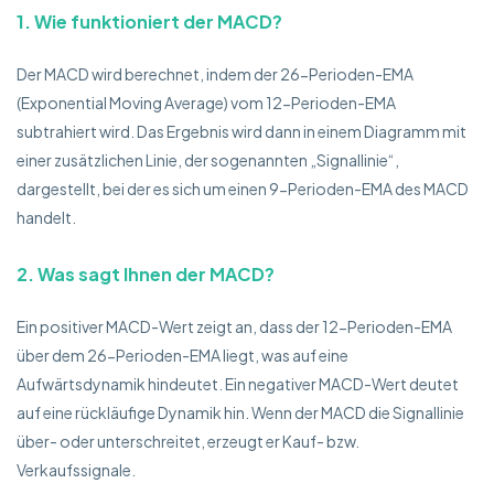
1. Wie funktioniert der MACD?
Der MACD wird berechnet, indem der 26-Perioden-EMA
(Exponential Moving Average) vom 12-Perioden-EMA
subtrahiert wird. Das Ergebnis wird dann in einem Diagramm mit
einer zusätzlichen Linie, der sogenannten „Signallinie“,
dargestellt, bei der es sich um einen 9-Perioden-EMA des MACD
handelt.
2. Was sagt Ihnen der MACD?
Ein positiver MACD-Wert zeigt an, dass der 12-Perioden-EMA
über dem 26-Perioden-EMA liegt, was auf eine
Aufwärtsdynamik hindeutet. Ein negativer MACD-Wert deutet
auf eine rückläufige Dynamik hin. Wenn der MACD die Signallinie
über- oder unterschreitet, erzeugt er Kauf- bzw.
Verkaufssignale.