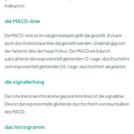
indikators:
die MACD-linie
Die MACD-linie ist im obigen beispiel gelb dargestellt. Es kann
auch durch eine blaue linie dargestellt werden. Unabhängig von
der farbe ist dies der hauptfokus. Der MACD wird durch
subtrahieren des exponentiell gleitenden 12-tage-durchschnitts
vom exponentiell gleitenden 26-tage-durchschnitt abgeleitet.
die signalleitung
Die rote linie (manchmal eine gepunktete linie) ist die signallinie.
Dies ist der exponentielle gleitende durchschnitt von neun balken
des MACD.
das histogramm