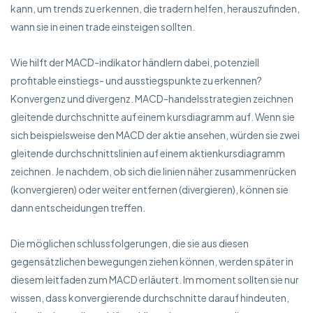
kann, um trends zu erkennen, die tradern helfen, herauszufinden,
wann sie in einen trade einsteigen sollten.
Wie hilft der MACD-indikator händlern dabei, potenziell
profitable einstiegs- und ausstiegspunkte zu erkennen?
Konvergenz und divergenz. MACD-handelsstrategien zeichnen
gleitende durchschnitte auf einem kursdiagramm auf. Wenn sie
sich beispielsweise den MACD der aktie ansehen, würden sie zwei
gleitende durchschnittslinien auf einem aktienkursdiagramm
zeichnen. Je nachdem, ob sich die linien näher zusammenrücken
(konvergieren) oder weiter entfernen (divergieren), können sie
dann entscheidungen treffen.
Die möglichen schlussfolgerungen, die sie aus diesen
gegensätzlichen bewegungen ziehen können, werden später in
diesem leitfaden zum MACD erläutert. Im moment sollten sie nur
wissen, dass konvergierende durchschnitte darauf hindeuten,