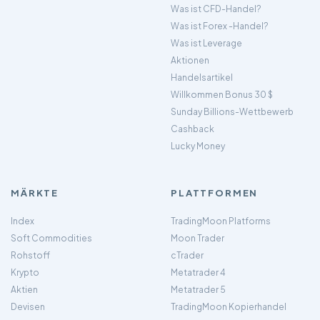
Was ist CFD-Handel?
Was ist Forex -Handel?
Was ist Leverage
Aktionen
Handelsartikel
Willkommen Bonus 30 $
Sunday Billions-Wettbewerb
Cashback
Lucky Money
MÄRKTE
PLATTFORMEN
Index
TradingMoon Platforms
Soft Commodities
Moon Trader
Rohstoff
cTrader
Krypto
Metatrader 4
Aktien
Metatrader 5
Devisen
TradingMoon Kopierhandel