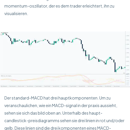
momentum-oszillator, der es dem trader erleichtert, ihn zu
visualisieren.
Der standard-MACD hat drei hauptkomponenten. Um zu
veranschaulichen, wie ein MACD-signal in der praxis aussieht,
sehen sie sich das bild oben an. Unterhalb des haupt-
candlestick-preisdiagramms sehen sie drei linien in rot und/oder
gelb. Diese linien sind die drei komponenten eines MACD-