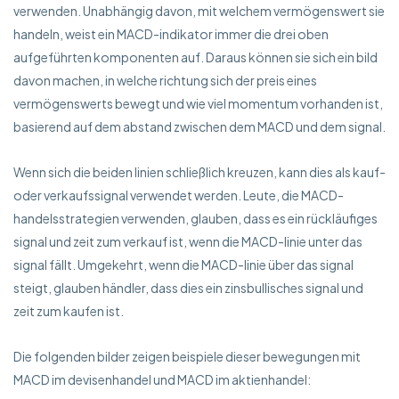
verwenden. Unabhängig davon, mit welchem vermögenswert sie
handeln, weist ein MACD-indikator immer die drei oben
aufgeführten komponenten auf. Daraus können sie sich ein bild
davon machen, in welche richtung sich der preis eines
vermögenswerts bewegt und wie viel momentum vorhanden ist,
basierend auf dem abstand zwischen dem MACD und dem signal.
Wenn sich die beiden linien schließlich kreuzen, kann dies als kauf-
oder verkaufssignal verwendet werden. Leute, die MACD-
handelsstrategien verwenden, glauben, dass es ein rückläufiges
signal und zeit zum verkauf ist, wenn die MACD-linie unter das
signal fällt. Umgekehrt, wenn die MACD-linie über das signal
steigt, glauben händler, dass dies ein zinsbullisches signal und
zeit zum kaufen ist.
Die folgenden bilder zeigen beispiele dieser bewegungen mit
MACD im devisenhandel und MACD im aktienhandel: