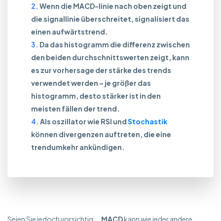
Wenn die MACD-linie nach oben zeigt und
die signallinie überschreitet, signalisiert das
einen aufwärtstrend.
Da das histogramm die differenz zwischen
den beiden durchschnittswerten zeigt, kann
es zur vorhersage der stärke des trends
verwendet werden – je größer das
histogramm, desto stärker ist in den
meisten fällen der trend.
Als oszillator wie RSI und
Stochastik
können divergenzen auftreten, die eine
trendumkehr ankündigen.
Seien Sie jedoch vorsichtig ...
MACD
kann wie jeder andere