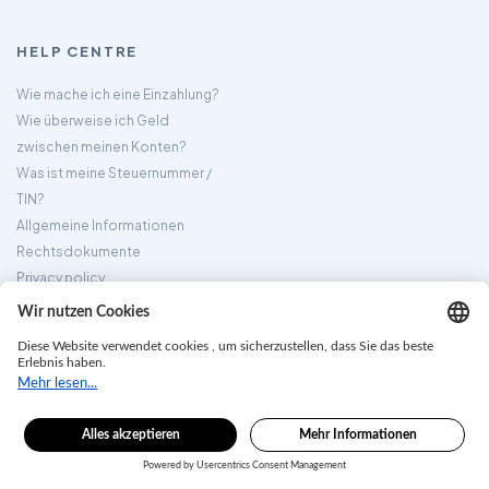
HELP CENTRE
Wie mache ich eine Einzahlung?
Wie überweise ich Geld
zwischen meinen Konten?
Was ist meine Steuernummer /
TIN?
Allgemeine Informationen
Rechtsdokumente
Privacy policy
FOLGE SIE UNS:
TradingMoon
ist der Handelsname von TM Trading Limited, die
von der Seychelles Financial Services Authority (FSA) unter der