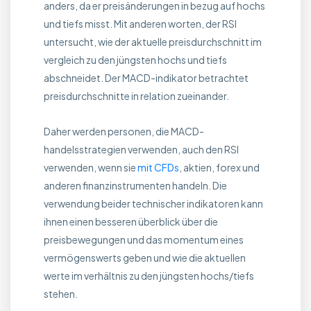
anders, da er preisänderungen in bezug auf hochs
und tiefs misst. Mit anderen worten, der RSI
untersucht, wie der aktuelle preisdurchschnitt im
vergleich zu den jüngsten hochs und tiefs
abschneidet. Der MACD-indikator betrachtet
preisdurchschnitte in relation zueinander.
Daher werden personen, die MACD-
handelsstrategien verwenden, auch den RSI
verwenden, wenn sie
mit CFDs
, aktien, forex und
anderen finanzinstrumenten handeln. Die
verwendung beider technischer indikatoren kann
ihnen einen besseren überblick über die
preisbewegungen und das momentum eines
vermögenswerts geben und wie die aktuellen
werte im verhältnis zu den jüngsten hochs/tiefs
stehen.