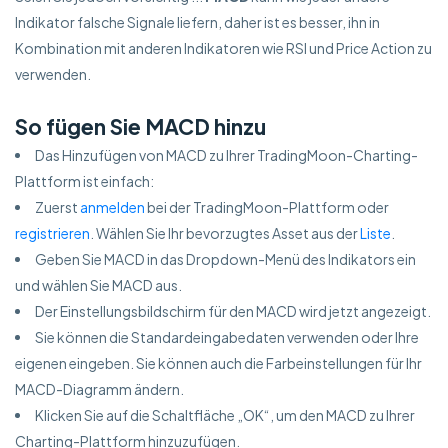
Indikator falsche Signale liefern, daher ist es besser, ihn in
Kombination mit anderen Indikatoren wie RSI und Price Action zu
verwenden.
So fügen Sie MACD hinzu
Das Hinzufügen von MACD zu Ihrer TradingMoon-Charting-
Plattform ist einfach:
Zuerst
anmelden
bei der TradingMoon-Plattform oder
registrieren
. Wählen Sie Ihr bevorzugtes Asset aus der
Liste
.
Geben Sie MACD in das Dropdown-Menü des Indikators ein
und wählen Sie MACD aus.
Der Einstellungsbildschirm für den MACD wird jetzt angezeigt.
Sie können die Standardeingabedaten verwenden oder Ihre
eigenen eingeben. Sie können auch die Farbeinstellungen für Ihr
MACD-Diagramm ändern.
Klicken Sie auf die Schaltfläche „OK“, um den MACD zu Ihrer
Charting-Plattform hinzuzufügen.