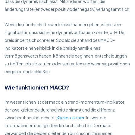
dass die dynamik nachlässt. Mit anderen worten, die
änderungsrate (entweder positiv oder negativ) verlangsamt sich.
Wenn die durchschnittswerte auseinander gehen, ist dies ein
signal dafür, dass sich eine dynamik aufbauen könnte, d. H. Der
preis ändert sich schneller. Sobald sie anhand des MACD-
indikators einen einblick in die preisdynamik eines
vermögenswerts haben, können sie beginnen, entscheidungen
zu treffen, ob sie kaufen oder verkaufen und wann sie positionen
eingehen und schließen.
Wie funktioniert MACD?
Im wesentlichen ist der macd ein trend-momentum-indikator,
der zwei gleitende durchschnitte nimmt und die differenz
zwischen ihnen berechnet.
Klicken sie hier
für weitere
informationen über gleitende durchschnitte. Der macd
verwandelt die beiden gleitenden durchschnitte in einen