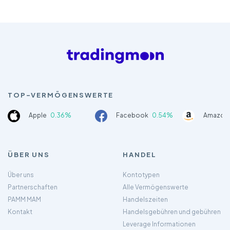
TOP-VERMÖGENSWERTE
Apple
0.36%
Facebook
0.54%
Amazon
ÜBER UNS
HANDEL
Über uns
Kontotypen
Partnerschaften
Alle Vermögenswerte
PAMM MAM
Handelszeiten
Kontakt
Handelsgebühren und gebühren
Leverage Informationen