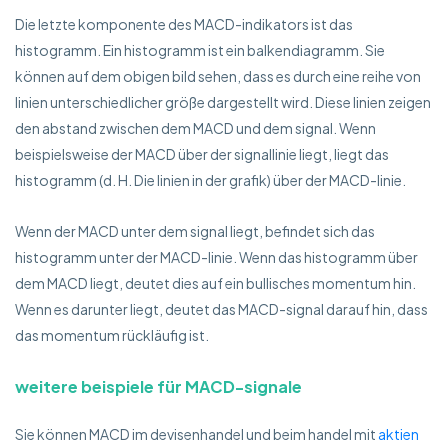
Die letzte komponente des MACD-indikators ist das
histogramm. Ein histogramm ist ein balkendiagramm. Sie
können auf dem obigen bild sehen, dass es durch eine reihe von
linien unterschiedlicher größe dargestellt wird. Diese linien zeigen
den abstand zwischen dem MACD und dem signal. Wenn
beispielsweise der MACD über der signallinie liegt, liegt das
histogramm (d. H. Die linien in der grafik) über der MACD-linie.
Wenn der MACD unter dem signal liegt, befindet sich das
histogramm unter der MACD-linie. Wenn das histogramm über
dem MACD liegt, deutet dies auf ein bullisches momentum hin.
Wenn es darunter liegt, deutet das MACD-signal darauf hin, dass
das momentum rückläufig ist.
weitere beispiele für MACD-signale
Sie können MACD im devisenhandel und beim handel mit
aktien