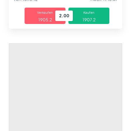
Über uns
Verkaufen
Kaufen
Handel
2.00
1905.18
1907.18
Märkte
Plattformen
Help Centre