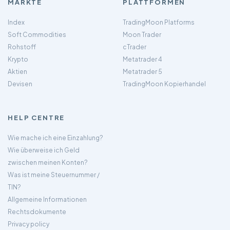
MÄRKTE
PLATTFORMEN
Index
TradingMoon Platforms
Soft Commodities
Moon Trader
Rohstoff
cTrader
Krypto
Metatrader 4
Aktien
Metatrader 5
Devisen
TradingMoon Kopierhandel
HELP CENTRE
Wie mache ich eine Einzahlung?
Wie überweise ich Geld
zwischen meinen Konten?
Was ist meine Steuernummer /
TIN?
Allgemeine Informationen
Rechtsdokumente
Privacy policy