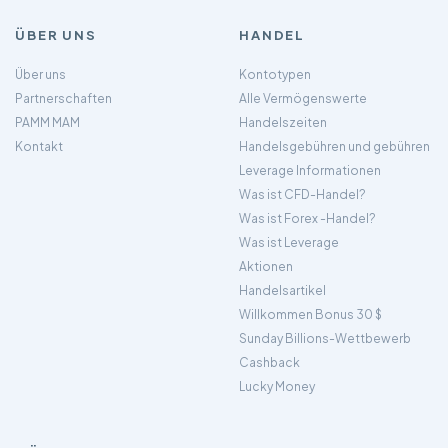
ÜBER UNS
HANDEL
Über uns
Kontotypen
Partnerschaften
Alle Vermögenswerte
PAMM MAM
Handelszeiten
Kontakt
Handelsgebühren und gebühren
Leverage Informationen
Was ist CFD-Handel?
Was ist Forex -Handel?
Was ist Leverage
Aktionen
Handelsartikel
Willkommen Bonus 30 $
Sunday Billions-Wettbewerb
Cashback
Lucky Money