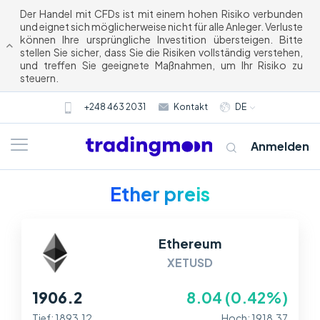
Der Handel mit CFDs ist mit einem hohen Risiko verbunden
und eignet sich möglicherweise nicht für alle Anleger. Verluste
können Ihre ursprüngliche Investition übersteigen. Bitte
stellen Sie sicher, dass Sie die Risiken vollständig verstehen,
und treffen Sie geeignete Maßnahmen, um Ihr Risiko zu
steuern.
+248 463 2031
Kontakt
DE
Anmelden
Ether preis
Ethereum
XETUSD
1906.18
8.02 (0.42%)
Tief: 1893.12
Hoch: 1918.37