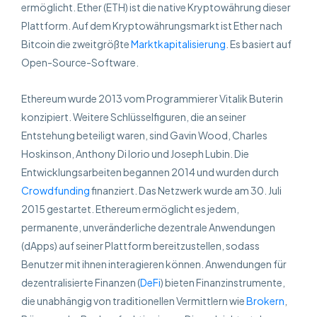
ermöglicht. Ether (ETH) ist die native Kryptowährung dieser
Plattform. Auf dem Kryptowährungsmarkt ist Ether nach
Bitcoin die zweitgrößte
Marktkapitalisierung
. Es basiert auf
Open-Source-Software.
Ethereum wurde 2013 vom Programmierer Vitalik Buterin
konzipiert. Weitere Schlüsselfiguren, die an seiner
Entstehung beteiligt waren, sind Gavin Wood, Charles
Hoskinson, Anthony Di Iorio und Joseph Lubin. Die
Entwicklungsarbeiten begannen 2014 und wurden durch
Crowdfunding
finanziert. Das Netzwerk wurde am 30. Juli
2015 gestartet. Ethereum ermöglicht es jedem,
permanente, unveränderliche dezentrale Anwendungen
(dApps) auf seiner Plattform bereitzustellen, sodass
Benutzer mit ihnen interagieren können. Anwendungen für
dezentralisierte Finanzen (
DeFi
) bieten Finanzinstrumente,
die unabhängig von traditionellen Vermittlern wie
Brokern
,