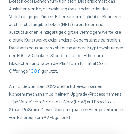
Börsen oder Banken funktionieren. Dies erleichtert das
Ausleihen von Kryptowährungsbeständen oder das
Verleihen gegen Zinsen. Ethereum ermöglicht es Benutzern
auch, nicht fungible Token (NFTs) zu erstellen und
auszutauschen, einzigartige digitale Vermögenswerte, die
digitale Kunstwerke oder andere Gegenstände darstellen.
Darüber hinaus nutzen zahlreiche andere Kryptowährungen
den ERC-20-Token-Standard auf der Ethereum-
Blockchain und haben die Plattform für Initial Coin
Offerings (
ICOs
) genutzt.
Am 15. September 2022 stellte Ethereum seinen
Konsensmechanismus in einem Upgrade-Prozess namens
„The Merge“ von Proof-of-Work (PoW) auf Proof-of-
Stake (PoS) um. Dieser Übergang hat den Energieverbrauch
von Ethereum um 99 % gesenkt.