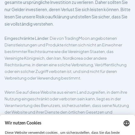
gesamte ursprüngliche Investition zu verlieren. Daher sollten Sie
nur Gelder investieren, deren Verlust Sie sich leisten können. Bitte
lesen Sie unsere Risikoaufklärung und stellen Sie sicher, dass Sie
sie vollständig verstehen.
Eingeschränkte Länder
: Die von TradingMoon angebotenen
Dienstleistungen und Produkte richten sich nicht an Einwohner
bestimmter Rechtsräume wie die Vereinigten Staaten, das
Vereinigte Königreich, den Iran, Nordkorea oder andere
Rechtsräume, in denen eine solche Verbreitung, Veröffentlichung
oder ein solcher Zugriff verboten ist, und sind nicht für deren
Verbreitung oder Verwendung bestimmt.
Wenn Sie auf diese Website aus einem Land zugreifen, in dem ihre
Nutzung eingeschränkt oder verboten sein kann, liegt es in der
Verantwortung des Benutzers, sicherzustellen, dass seine Nutzung
der Website und ihrer Dienste den örtlichen Gesetzen und
Vorschriften entspricht. TradingMoon garantiert nicht, dass die auf
seiner Website bereitgestellten Informationen für alle
Rechtsgebiete geeignet sind.