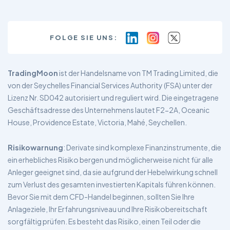
FOLGE SIE UNS:
TradingMoon
ist der Handelsname von TM Trading Limited, die
von der Seychelles Financial Services Authority (FSA) unter der
Lizenz Nr. SD042 autorisiert und reguliert wird. Die eingetragene
Geschäftsadresse des Unternehmens lautet F2-2A, Oceanic
House, Providence Estate, Victoria, Mahé, Seychellen.
Risikowarnung
: Derivate sind komplexe Finanzinstrumente, die
ein erhebliches Risiko bergen und möglicherweise nicht für alle
Anleger geeignet sind, da sie aufgrund der Hebelwirkung schnell
zum Verlust des gesamten investierten Kapitals führen können.
Bevor Sie mit dem CFD-Handel beginnen, sollten Sie Ihre
Anlageziele, Ihr Erfahrungsniveau und Ihre Risikobereitschaft
sorgfältig prüfen. Es besteht das Risiko, einen Teil oder die