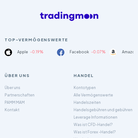
TOP-VERMÖGENSWERTE
Apple
-0.19%
Facebook
-0.07%
Amazon
ÜBER UNS
HANDEL
Über uns
Kontotypen
Partnerschaften
Alle Vermögenswerte
PAMM MAM
Handelszeiten
Kontakt
Handelsgebühren und gebühren
Leverage Informationen
Was ist CFD-Handel?
Was ist Forex -Handel?