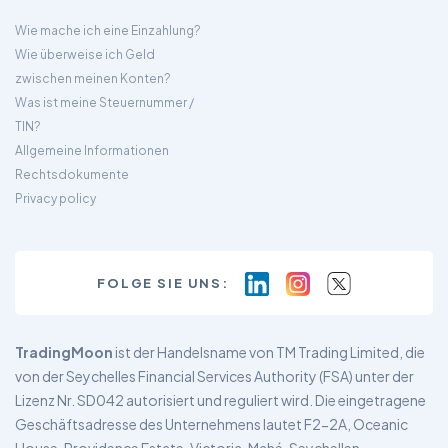
Wie mache ich eine Einzahlung?
Wie überweise ich Geld
zwischen meinen Konten?
Was ist meine Steuernummer /
TIN?
Allgemeine Informationen
Rechtsdokumente
Privacy policy
FOLGE SIE UNS:
TradingMoon
ist der Handelsname von TM Trading Limited, die
von der Seychelles Financial Services Authority (FSA) unter der
Lizenz Nr. SD042 autorisiert und reguliert wird. Die eingetragene
Geschäftsadresse des Unternehmens lautet F2-2A, Oceanic