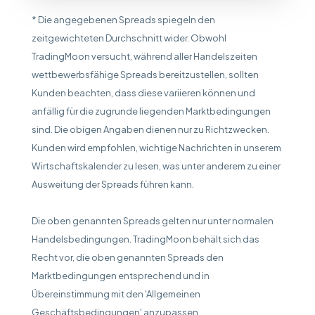
* Die angegebenen Spreads spiegeln den
zeitgewichteten Durchschnitt wider. Obwohl
TradingMoon versucht, während aller Handelszeiten
wettbewerbsfähige Spreads bereitzustellen, sollten
Kunden beachten, dass diese variieren können und
anfällig für die zugrunde liegenden Marktbedingungen
sind. Die obigen Angaben dienen nur zu Richtzwecken.
Kunden wird empfohlen, wichtige Nachrichten in unserem
Wirtschaftskalender zu lesen, was unter anderem zu einer
Ausweitung der Spreads führen kann.
Die oben genannten Spreads gelten nur unter normalen
Handelsbedingungen. TradingMoon behält sich das
Recht vor, die oben genannten Spreads den
Marktbedingungen entsprechend und in
Übereinstimmung mit den 'Allgemeinen
Geschäftsbedingungen' anzupassen.