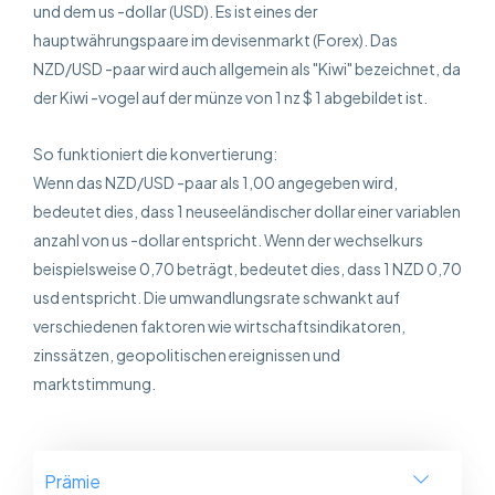
und dem us -dollar (USD). Es ist eines der
hauptwährungspaare im devisenmarkt (Forex). Das
NZD/USD -paar wird auch allgemein als "Kiwi" bezeichnet, da
der Kiwi -vogel auf der münze von 1 nz $ 1 abgebildet ist.
So funktioniert die konvertierung:
Wenn das NZD/USD -paar als 1,00 angegeben wird,
bedeutet dies, dass 1 neuseeländischer dollar einer variablen
anzahl von us -dollar entspricht. Wenn der wechselkurs
beispielsweise 0,70 beträgt, bedeutet dies, dass 1 NZD 0,70
usd entspricht. Die umwandlungsrate schwankt auf
verschiedenen faktoren wie wirtschaftsindikatoren,
zinssätzen, geopolitischen ereignissen und
marktstimmung.
Prämie