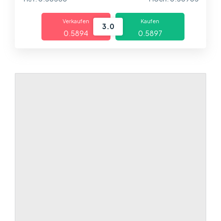
Über uns
Verkaufen
Kaufen
Handel
3.1
0.58931
0.58962
Märkte
Plattformen
Help Centre