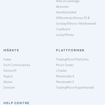
Was ist Leverage
Aktionen
Handelsartikel
Willkommen Bonus 30 $
Sunday Billions-Wettbewerb
Cashback
Lucky Money
MÄRKTE
PLATTFORMEN
Index
TradingMoon Platforms
Soft Commodities
Moon Trader
Rohstoff
cTrader
Krypto
Metatrader 4
Aktien
Metatrader 5
Devisen
TradingMoon Kopierhandel
HELP CENTRE