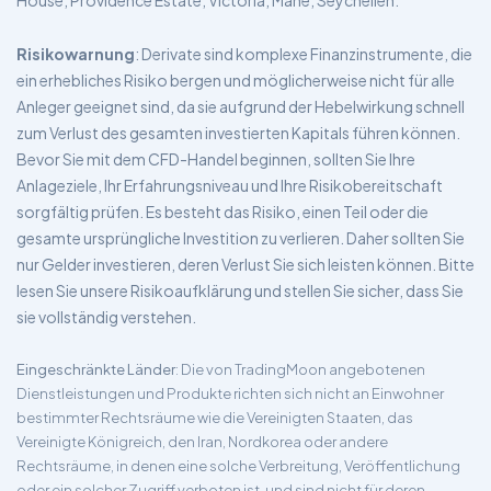
House, Providence Estate, Victoria, Mahé, Seychellen.
Risikowarnung
: Derivate sind komplexe Finanzinstrumente, die
ein erhebliches Risiko bergen und möglicherweise nicht für alle
Anleger geeignet sind, da sie aufgrund der Hebelwirkung schnell
zum Verlust des gesamten investierten Kapitals führen können.
Bevor Sie mit dem CFD-Handel beginnen, sollten Sie Ihre
Anlageziele, Ihr Erfahrungsniveau und Ihre Risikobereitschaft
sorgfältig prüfen. Es besteht das Risiko, einen Teil oder die
gesamte ursprüngliche Investition zu verlieren. Daher sollten Sie
nur Gelder investieren, deren Verlust Sie sich leisten können. Bitte
lesen Sie unsere Risikoaufklärung und stellen Sie sicher, dass Sie
sie vollständig verstehen.
Eingeschränkte Länder
: Die von TradingMoon angebotenen
Dienstleistungen und Produkte richten sich nicht an Einwohner
bestimmter Rechtsräume wie die Vereinigten Staaten, das
Vereinigte Königreich, den Iran, Nordkorea oder andere
Rechtsräume, in denen eine solche Verbreitung, Veröffentlichung
oder ein solcher Zugriff verboten ist, und sind nicht für deren