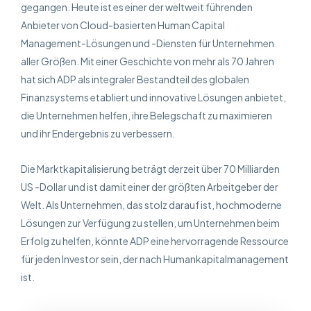
gegangen. Heute ist es einer der weltweit führenden
Anbieter von Cloud-basierten Human Capital
Management-Lösungen und -Diensten für Unternehmen
aller Größen. Mit einer Geschichte von mehr als 70 Jahren
hat sich ADP als integraler Bestandteil des globalen
Finanzsystems etabliert und innovative Lösungen anbietet,
die Unternehmen helfen, ihre Belegschaft zu maximieren
und ihr Endergebnis zu verbessern.
Die Marktkapitalisierung beträgt derzeit über 70 Milliarden
US -Dollar und ist damit einer der größten Arbeitgeber der
Welt. Als Unternehmen, das stolz darauf ist, hochmoderne
Lösungen zur Verfügung zu stellen, um Unternehmen beim
Erfolg zu helfen, könnte ADP eine hervorragende Ressource
für jeden Investor sein, der nach Humankapitalmanagement
ist.