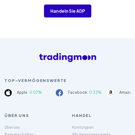
Handeln Sie ADP
TOP-VERMÖGENSWERTE
Apple
0.07%
Facebook
0.33%
Amazon
ÜBER UNS
HANDEL
Über uns
Kontotypen
Partnerschaften
Alle Vermögenswerte