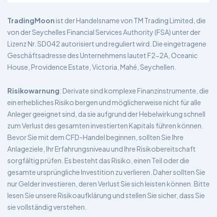
TradingMoon
ist der Handelsname von TM Trading Limited, die
von der Seychelles Financial Services Authority (FSA) unter der
Lizenz Nr. SD042 autorisiert und reguliert wird. Die eingetragene
Geschäftsadresse des Unternehmens lautet F2-2A, Oceanic
House, Providence Estate, Victoria, Mahé, Seychellen.
Risikowarnung
: Derivate sind komplexe Finanzinstrumente, die
ein erhebliches Risiko bergen und möglicherweise nicht für alle
Anleger geeignet sind, da sie aufgrund der Hebelwirkung schnell
zum Verlust des gesamten investierten Kapitals führen können.
Bevor Sie mit dem CFD-Handel beginnen, sollten Sie Ihre
Anlageziele, Ihr Erfahrungsniveau und Ihre Risikobereitschaft
sorgfältig prüfen. Es besteht das Risiko, einen Teil oder die
gesamte ursprüngliche Investition zu verlieren. Daher sollten Sie
nur Gelder investieren, deren Verlust Sie sich leisten können. Bitte
lesen Sie unsere Risikoaufklärung und stellen Sie sicher, dass Sie
sie vollständig verstehen.