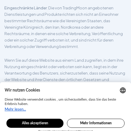
Eingeschränkte Länder
: Die von TradingMoon angebotenen
Dienstleistungen und Produkte richten sich nicht an Einwohner
bestimmter Rechtsräume wie die Vereinigten Staaten, das
Vereinigte Königreich, den Iran, Nordkorea oder andere
Rechtsräume, in denen eine solche Verbreitung, Veröffentlichung
oder ein solcher Zugriff verboten ist, und sind nicht für deren
Verbreitung oder Verwendung bestimmt.
Wenn Sie auf diese Website aus einem Land zugreifen, in dem ihre
Nutzung eingeschränkt oder verboten sein kann, liegt es in der
Verantwortung des Benutzers, sicherzustellen, dass seine Nutzung
der Website und ihrer Dienste den örtlichen Gesetzen und
Vorschriften entspricht. TradingMoon garantiert nicht, dass die auf
seiner Website bereitgestellten Informationen für alle
Rechtsgebiete geeignet sind.
tradingmoon.com ©2026. Alle Rechte vorbehalten.