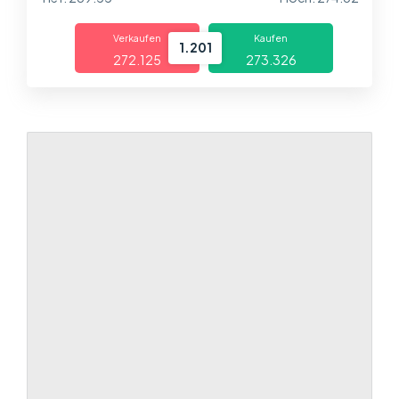
Über uns
Verkaufen
Kaufen
Handel
1.201
272.125
273.326
Märkte
Plattformen
Help Centre