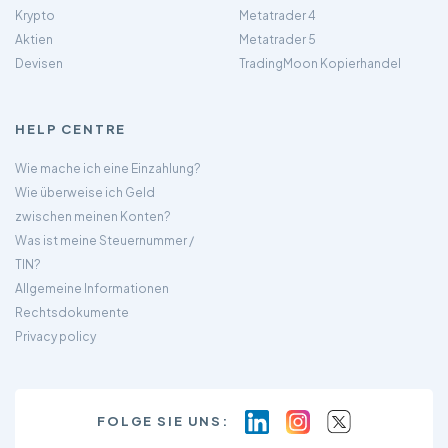
Krypto
Metatrader 4
Aktien
Metatrader 5
Devisen
TradingMoon Kopierhandel
HELP CENTRE
Wie mache ich eine Einzahlung?
Wie überweise ich Geld
zwischen meinen Konten?
Was ist meine Steuernummer /
TIN?
Allgemeine Informationen
Rechtsdokumente
Privacy policy
FOLGE SIE UNS: