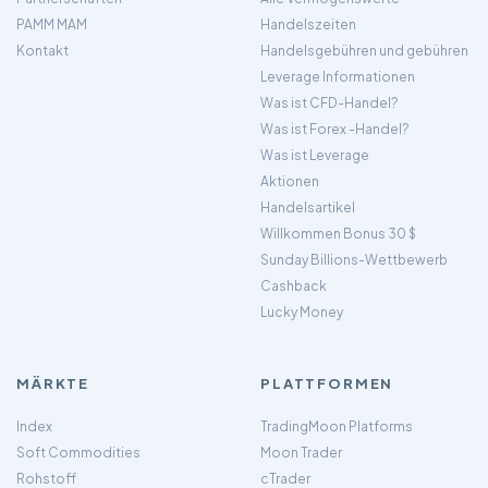
PAMM MAM
Handelszeiten
Kontakt
Handelsgebühren und gebühren
Leverage Informationen
Was ist CFD-Handel?
Was ist Forex -Handel?
Was ist Leverage
Aktionen
Handelsartikel
Willkommen Bonus 30 $
Sunday Billions-Wettbewerb
Cashback
Lucky Money
MÄRKTE
PLATTFORMEN
Index
TradingMoon Platforms
Soft Commodities
Moon Trader
Rohstoff
cTrader