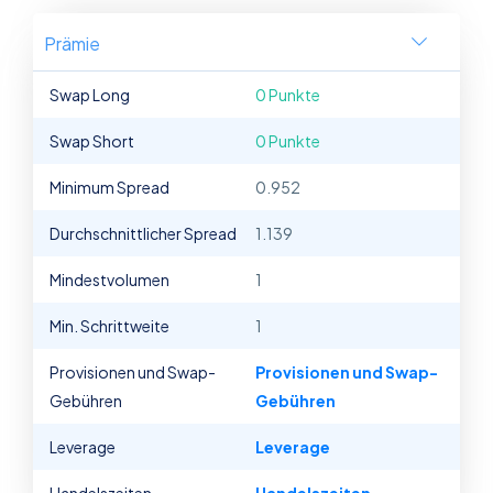
Prämie
Swap Long
0 Punkte
Swap Short
0 Punkte
Minimum Spread
0.952
Durchschnittlicher Spread
1.139
Mindestvolumen
1
Min. Schrittweite
1
Provisionen und Swap-
Provisionen und Swap-
Gebühren
Gebühren
Leverage
Leverage