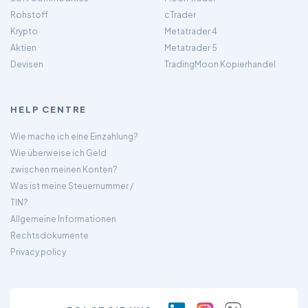
Rohstoff
cTrader
Krypto
Metatrader 4
Aktien
Metatrader 5
Devisen
TradingMoon Kopierhandel
HELP CENTRE
Wie mache ich eine Einzahlung?
Wie überweise ich Geld
zwischen meinen Konten?
Was ist meine Steuernummer /
TIN?
Allgemeine Informationen
Rechtsdokumente
Privacy policy