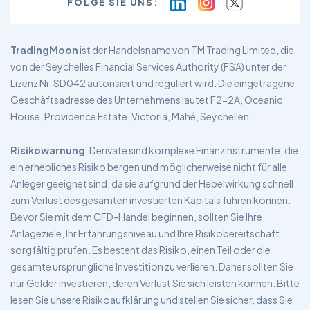
FOLGE SIE UNS:
TradingMoon
ist der Handelsname von TM Trading Limited, die
von der Seychelles Financial Services Authority (FSA) unter der
Lizenz Nr. SD042 autorisiert und reguliert wird. Die eingetragene
Geschäftsadresse des Unternehmens lautet F2-2A, Oceanic
House, Providence Estate, Victoria, Mahé, Seychellen.
Risikowarnung
: Derivate sind komplexe Finanzinstrumente, die
ein erhebliches Risiko bergen und möglicherweise nicht für alle
Anleger geeignet sind, da sie aufgrund der Hebelwirkung schnell
zum Verlust des gesamten investierten Kapitals führen können.
Bevor Sie mit dem CFD-Handel beginnen, sollten Sie Ihre
Anlageziele, Ihr Erfahrungsniveau und Ihre Risikobereitschaft
sorgfältig prüfen. Es besteht das Risiko, einen Teil oder die
gesamte ursprüngliche Investition zu verlieren. Daher sollten Sie
nur Gelder investieren, deren Verlust Sie sich leisten können. Bitte
lesen Sie unsere Risikoaufklärung und stellen Sie sicher, dass Sie