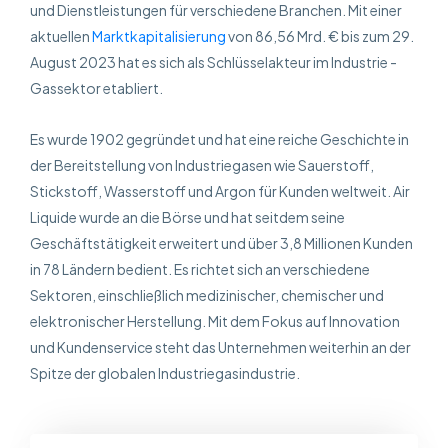
und Dienstleistungen für verschiedene Branchen. Mit einer
aktuellen
Marktkapitalisierung
von 86,56 Mrd. € bis zum 29.
August 2023 hat es sich als Schlüsselakteur im Industrie -
Gassektor etabliert.
Es wurde 1902 gegründet und hat eine reiche Geschichte in
der Bereitstellung von Industriegasen wie Sauerstoff,
Stickstoff, Wasserstoff und Argon für Kunden weltweit. Air
Liquide wurde an die Börse und hat seitdem seine
Geschäftstätigkeit erweitert und über 3,8 Millionen Kunden
in 78 Ländern bedient. Es richtet sich an verschiedene
Sektoren, einschließlich medizinischer, chemischer und
elektronischer Herstellung. Mit dem Fokus auf Innovation
und Kundenservice steht das Unternehmen weiterhin an der
Spitze der globalen Industriegasindustrie.