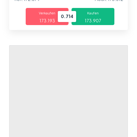
Über uns
Verkaufen
Kaufen
Handel
0.714
173.193
173.907
Märkte
Plattformen
Help Centre