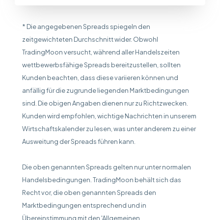
* Die angegebenen Spreads spiegeln den
zeitgewichteten Durchschnitt wider. Obwohl
TradingMoon versucht, während aller Handelszeiten
wettbewerbsfähige Spreads bereitzustellen, sollten
Kunden beachten, dass diese variieren können und
anfällig für die zugrunde liegenden Marktbedingungen
sind. Die obigen Angaben dienen nur zu Richtzwecken.
Kunden wird empfohlen, wichtige Nachrichten in unserem
Wirtschaftskalender zu lesen, was unter anderem zu einer
Ausweitung der Spreads führen kann.
Die oben genannten Spreads gelten nur unter normalen
Handelsbedingungen. TradingMoon behält sich das
Recht vor, die oben genannten Spreads den
Marktbedingungen entsprechend und in
Übereinstimmung mit den 'Allgemeinen