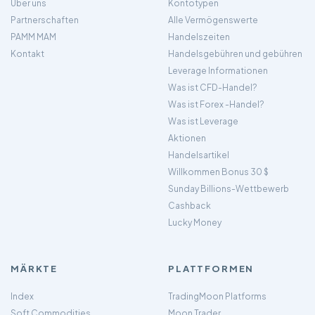
Über uns
Kontotypen
Partnerschaften
Alle Vermögenswerte
PAMM MAM
Handelszeiten
Kontakt
Handelsgebühren und gebühren
Leverage Informationen
Was ist CFD-Handel?
Was ist Forex -Handel?
Was ist Leverage
Aktionen
Handelsartikel
Willkommen Bonus 30 $
Sunday Billions-Wettbewerb
Cashback
Lucky Money
MÄRKTE
PLATTFORMEN
Index
TradingMoon Platforms
Soft Commodities
Moon Trader