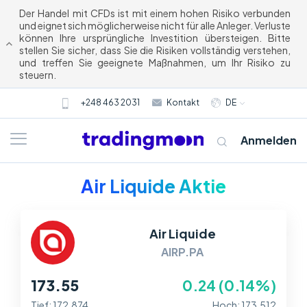
Der Handel mit CFDs ist mit einem hohen Risiko verbunden
und eignet sich möglicherweise nicht für alle Anleger. Verluste
können Ihre ursprüngliche Investition übersteigen. Bitte
stellen Sie sicher, dass Sie die Risiken vollständig verstehen,
und treffen Sie geeignete Maßnahmen, um Ihr Risiko zu
steuern.
+248 463 2031
Kontakt
DE
Anmelden
Air Liquide Aktie
Air Liquide
AIRP.PA
173.55
0.24 (0.14%)
Tief: 172.874
Hoch: 173.512