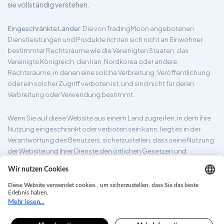
sie vollständig verstehen.
Eingeschränkte Länder
: Die von TradingMoon angebotenen
Dienstleistungen und Produkte richten sich nicht an Einwohner
bestimmter Rechtsräume wie die Vereinigten Staaten, das
Vereinigte Königreich, den Iran, Nordkorea oder andere
Rechtsräume, in denen eine solche Verbreitung, Veröffentlichung
oder ein solcher Zugriff verboten ist, und sind nicht für deren
Verbreitung oder Verwendung bestimmt.
Wenn Sie auf diese Website aus einem Land zugreifen, in dem ihre
Nutzung eingeschränkt oder verboten sein kann, liegt es in der
Verantwortung des Benutzers, sicherzustellen, dass seine Nutzung
der Website und ihrer Dienste den örtlichen Gesetzen und
Vorschriften entspricht. TradingMoon garantiert nicht, dass die auf
seiner Website bereitgestellten Informationen für alle
Rechtsgebiete geeignet sind.