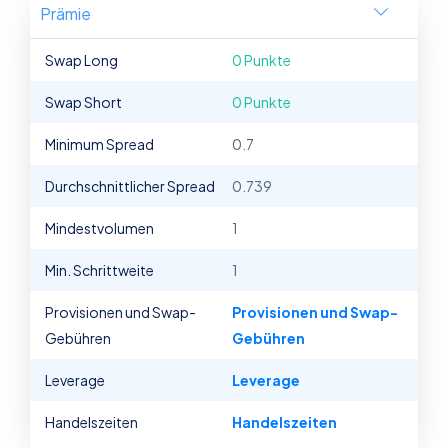
Prämie
Swap Long
0 Punkte
Swap Short
0 Punkte
Minimum Spread
0.7
Durchschnittlicher Spread
0.739
Mindestvolumen
1
Min. Schrittweite
1
Provisionen und Swap-
Provisionen und Swap-
Gebühren
Gebühren
Leverage
Leverage
Handelszeiten
Handelszeiten