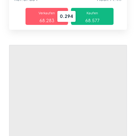
Über uns
Verkaufen
Kaufen
Handel
0.294
68.283
68.577
Märkte
Plattformen
Help Centre