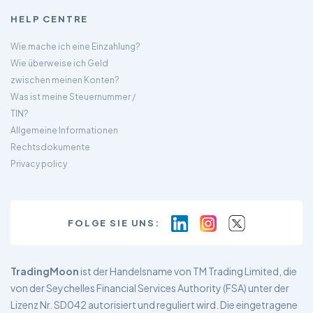
HELP CENTRE
Wie mache ich eine Einzahlung?
Wie überweise ich Geld
zwischen meinen Konten?
Was ist meine Steuernummer /
TIN?
Allgemeine Informationen
Rechtsdokumente
Privacy policy
FOLGE SIE UNS:
TradingMoon
ist der Handelsname von TM Trading Limited, die
von der Seychelles Financial Services Authority (FSA) unter der
Lizenz Nr. SD042 autorisiert und reguliert wird. Die eingetragene