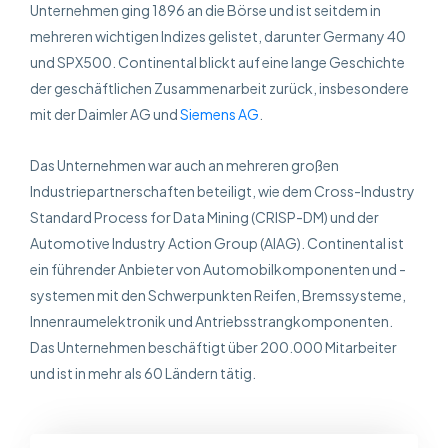
Unternehmen ging 1896 an die Börse und ist seitdem in
mehreren wichtigen Indizes gelistet, darunter Germany 40
und SPX500. Continental blickt auf eine lange Geschichte
der geschäftlichen Zusammenarbeit zurück, insbesondere
mit der Daimler AG und
Siemens AG
.
Das Unternehmen war auch an mehreren großen
Industriepartnerschaften beteiligt, wie dem Cross-Industry
Standard Process for Data Mining (CRISP-DM) und der
Automotive Industry Action Group (AIAG). Continental ist
ein führender Anbieter von Automobilkomponenten und -
systemen mit den Schwerpunkten Reifen, Bremssysteme,
Innenraumelektronik und Antriebsstrangkomponenten.
Das Unternehmen beschäftigt über 200.000 Mitarbeiter
und ist in mehr als 60 Ländern tätig.