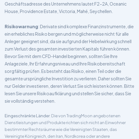
Geschäftsadresse des Unternehmens lautet F2-2A, Oceanic
House, Providence Estate, Victoria, Mahé, Seychellen.
Risikowarnung
: Derivate sind komplexe Finanzinstrumente, die
ein erhebliches Risiko bergen und möglicherweise nicht für alle
Anleger geeignet sind, da sie aufgrund der Hebelwirkung schnell
zum Verlust des gesamten investierten Kapitals führen können.
Bevor Sie mit dem CFD-Handel beginnen, sollten Sie Ihre
Anlageziele, Ihr Erfahrungsniveau und Ihre Risikobereitschaft
sorgfältig prüfen. Es besteht das Risiko, einen Teil oder die
gesamte ursprüngliche Investition zu verlieren. Daher sollten Sie
nur Gelder investieren, deren Verlust Sie sich leisten können. Bitte
lesen Sie unsere Risikoaufklärung und stellen Sie sicher, dass Sie
sie vollständig verstehen.
Eingeschränkte Länder
: Die von TradingMoon angebotenen
Dienstleistungen und Produkte richten sich nicht an Einwohner
bestimmter Rechtsräume wie die Vereinigten Staaten, das
Vereinigte Königreich, den Iran, Nordkorea oder andere