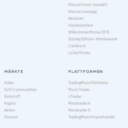
Was ist Forex -Handel?
Was ist Leverage
Aktionen
Handelsartikel
Willkommen Bonus 30 $
Sunday Billions-Wettbewerb
Cashback
Lucky Money
MÄRKTE
PLATTFORMEN
Index
TradingMoon Platforms
Soft Commodities
Moon Trader
Rohstoff
cTrader
Krypto
Metatrader 4
Aktien
Metatrader 5
Devisen
TradingMoon Kopierhandel