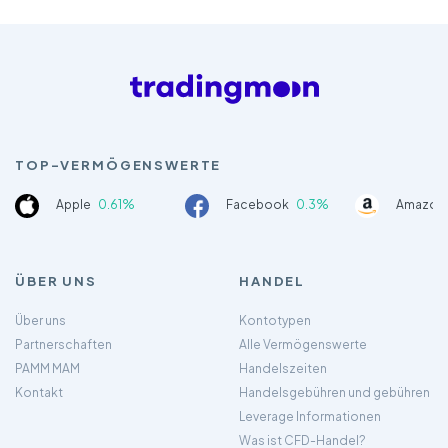
TOP-VERMÖGENSWERTE
Apple
0.61%
Facebook
0.3%
Amazon
ÜBER UNS
HANDEL
Über uns
Kontotypen
Partnerschaften
Alle Vermögenswerte
PAMM MAM
Handelszeiten
Kontakt
Handelsgebühren und gebühren
Leverage Informationen
Was ist CFD-Handel?