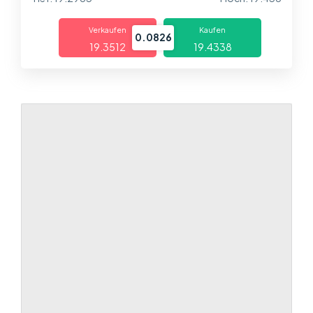
Über uns
Verkaufen
Kaufen
Handel
0.0826
19.3512
19.4338
Märkte
Plattformen
Help Centre