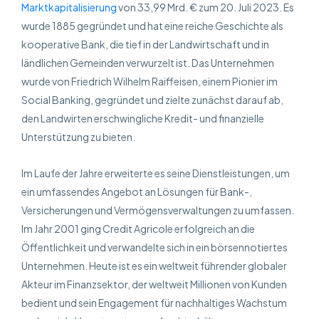
Marktkapitalisierung
von 33,99 Mrd. € zum 20. Juli 2023. Es
wurde 1885 gegründet und hat eine reiche Geschichte als
kooperative Bank, die tief in der Landwirtschaft und in
ländlichen Gemeinden verwurzelt ist. Das Unternehmen
wurde von Friedrich Wilhelm Raiffeisen, einem Pionier im
Social Banking, gegründet und zielte zunächst darauf ab,
den Landwirten erschwingliche Kredit- und finanzielle
Unterstützung zu bieten.
Im Laufe der Jahre erweiterte es seine Dienstleistungen, um
ein umfassendes Angebot an Lösungen für Bank-,
Versicherungen und Vermögensverwaltungen zu umfassen.
Im Jahr 2001 ging Credit Agricole erfolgreich an die
Öffentlichkeit und verwandelte sich in ein börsennotiertes
Unternehmen. Heute ist es ein weltweit führender globaler
Akteur im Finanzsektor, der weltweit Millionen von Kunden
bedient und sein Engagement für nachhaltiges Wachstum