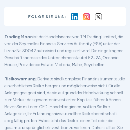
FOLGE SIE UNS:
TradingMoon
ist der Handelsname von TM Trading Limited, die
von der Seychelles Financial Services Authority (FSA) unter der
Lizenz Nr. SD042 autorisiert und reguliert wird. Die eingetragene
Geschäftsadresse des Unternehmens lautet F2-2A, Oceanic
House, Providence Estate, Victoria, Mahé, Seychellen.
Risikowarnung
: Derivate sind komplexe Finanzinstrumente, die
ein erhebliches Risiko bergen und möglicherweise nicht für alle
Anleger geeignet sind, da sie aufgrund der Hebelwirkung schnell
zum Verlust des gesamten investierten Kapitals führen können.
Bevor Sie mit dem CFD-Handel beginnen, sollten Sie Ihre
Anlageziele, Ihr Erfahrungsniveau und Ihre Risikobereitschaft
sorgfältig prüfen. Es besteht das Risiko, einen Teil oder die
gesamte ursprüngliche Investition zu verlieren. Daher sollten Sie