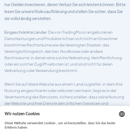
nur Gelder investieren, deren Verlust Sie sich leisten können. Bitte
lesen Sie unsere Risikoaufklärung und stellen Sie sicher, dass Sie
sie vollständig verstehen.
Eingeschränkte Länder
: Die von TradingMoon angebotenen
Dienstleistungen und Produkte richten sich nicht an Einwohner
bestimmter Rechtsräume wie die Vereinigten Staaten, das
Vereinigte Königreich, den Iran, Nordkorea oder andere
Rechtsräume, in denen eine solche Verbreitung, Veröffentlichung
oder ein solcher Zugriff verboten ist, und sind nicht für deren
Verbreitung oder Verwendung bestimmt.
Wenn Sie auf diese Website aus einem Land zugreifen, in dem ihre
Nutzung eingeschränkt oder verboten sein kann, liegt es in der
Verantwortung des Benutzers, sicherzustellen, dass seine Nutzung
der Website und ihrer Dienste den örtlichen Gesetzen und
Vorschriften entspricht. TradingMoon garantiert nicht, dass die auf
seiner Website bereitgestellten Informationen für alle
Rechtsgebiete geeignet sind.