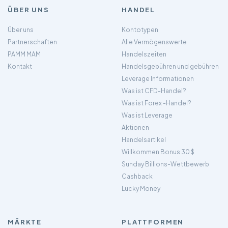
ÜBER UNS
HANDEL
Über uns
Kontotypen
Partnerschaften
Alle Vermögenswerte
PAMM MAM
Handelszeiten
Kontakt
Handelsgebühren und gebühren
Leverage Informationen
Was ist CFD-Handel?
Was ist Forex -Handel?
Was ist Leverage
Aktionen
Handelsartikel
Willkommen Bonus 30 $
Sunday Billions-Wettbewerb
Cashback
Lucky Money
MÄRKTE
PLATTFORMEN