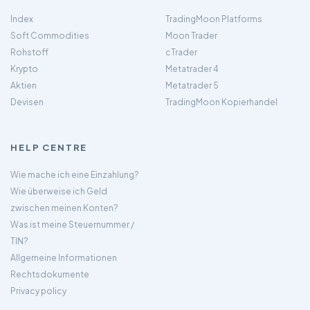
Index
TradingMoon Platforms
Soft Commodities
Moon Trader
Rohstoff
cTrader
Krypto
Metatrader 4
Aktien
Metatrader 5
Devisen
TradingMoon Kopierhandel
HELP CENTRE
Wie mache ich eine Einzahlung?
Wie überweise ich Geld
zwischen meinen Konten?
Was ist meine Steuernummer /
TIN?
Allgemeine Informationen
Rechtsdokumente
Privacy policy