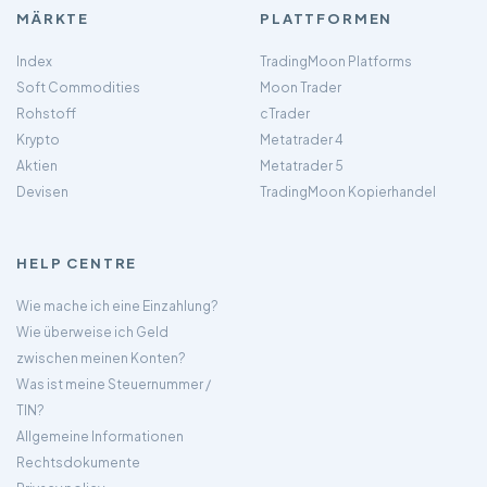
MÄRKTE
PLATTFORMEN
Index
TradingMoon Platforms
Soft Commodities
Moon Trader
Rohstoff
cTrader
Krypto
Metatrader 4
Aktien
Metatrader 5
Devisen
TradingMoon Kopierhandel
HELP CENTRE
Wie mache ich eine Einzahlung?
Wie überweise ich Geld
zwischen meinen Konten?
Was ist meine Steuernummer /
TIN?
Allgemeine Informationen
Rechtsdokumente