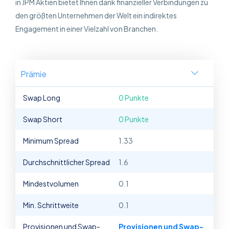
in JPM Aktien bietet Ihnen dank finanzieller Verbindungen zu
den größten Unternehmen der Welt ein indirektes
Engagement in einer Vielzahl von Branchen.
Prämie
Swap Long
0 Punkte
Swap Short
0 Punkte
Minimum Spread
1.33
Durchschnittlicher Spread
1.6
Mindestvolumen
0.1
Min. Schrittweite
0.1
Provisionen und Swap-
Provisionen und Swap-