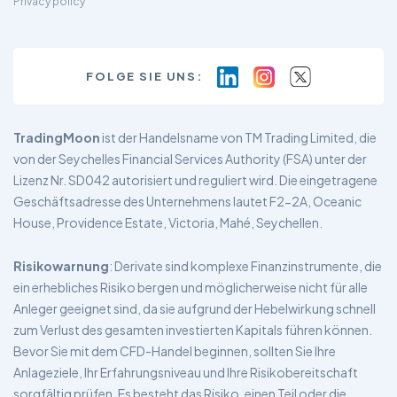
Privacy policy
FOLGE SIE UNS:
TradingMoon
ist der Handelsname von TM Trading Limited, die
von der Seychelles Financial Services Authority (FSA) unter der
Lizenz Nr. SD042 autorisiert und reguliert wird. Die eingetragene
Geschäftsadresse des Unternehmens lautet F2-2A, Oceanic
House, Providence Estate, Victoria, Mahé, Seychellen.
Risikowarnung
: Derivate sind komplexe Finanzinstrumente, die
ein erhebliches Risiko bergen und möglicherweise nicht für alle
Anleger geeignet sind, da sie aufgrund der Hebelwirkung schnell
zum Verlust des gesamten investierten Kapitals führen können.
Bevor Sie mit dem CFD-Handel beginnen, sollten Sie Ihre
Anlageziele, Ihr Erfahrungsniveau und Ihre Risikobereitschaft
sorgfältig prüfen. Es besteht das Risiko, einen Teil oder die