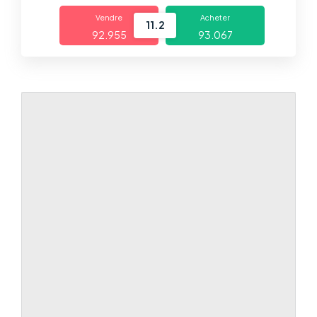
Trading
Vendre
Acheter
11.2
92.955
93.067
Marchés
Plates-formes
Centre d'aide