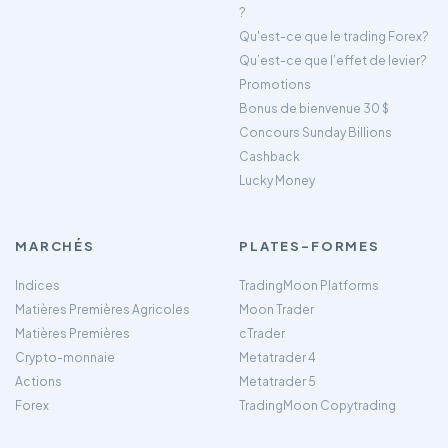
?
Qu'est-ce que le trading Forex?
Qu’est-ce que l’effet de levier?
Promotions
Bonus de bienvenue 30 $
Concours Sunday Billions
Cashback
Lucky Money
MARCHÉS
PLATES-FORMES
Indices
TradingMoon Platforms
Matières Premières Agricoles
Moon Trader
Matières Premières
cTrader
Crypto-monnaie
Metatrader 4
Actions
Metatrader 5
Forex
TradingMoon Copytrading