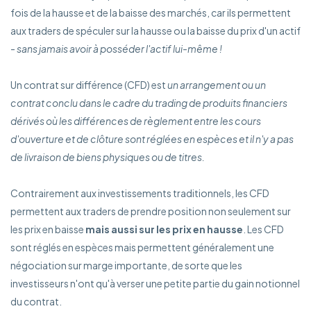
fois de la hausse et de la baisse des marchés, car ils permettent
aux traders de spéculer sur la hausse ou la baisse du prix d'un actif
-
sans jamais avoir à posséder l'actif lui-même !
Un contrat sur différence (CFD) est
un arrangement ou un
contrat conclu dans le cadre du trading de produits financiers
dérivés où les différences de règlement entre les cours
d'ouverture et de clôture sont réglées en espèces et il n'y a pas
de livraison de biens physiques ou de titres.
Contrairement aux investissements traditionnels, les CFD
permettent aux traders de prendre position non seulement sur
les prix en baisse
mais aussi sur les prix en hausse
. Les CFD
sont réglés en espèces mais permettent généralement une
négociation sur marge importante, de sorte que les
investisseurs n'ont qu'à verser une petite partie du gain notionnel
du contrat.