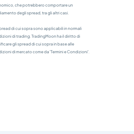
omico, che potrebbero comportare un
amento degli spread, tra gli altri casi.
spread di cui sopra sono applicabili in normali
izioni di trading. TradingMoon ha il diritto di
ficare gli spread di cui sopra in base alle
izioni di mercato come da 'Termini e Condizioni'.