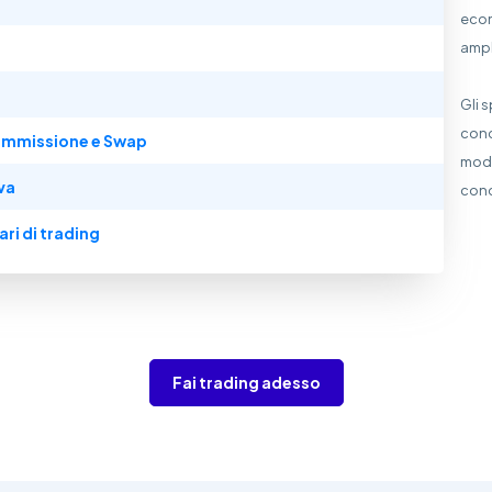
econ
ampli
Gli 
cond
mmissione e Swap
modi
va
cond
ari di trading
Fai trading adesso