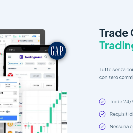
Trade 
Tradi
Tutto senza comp
con zero commi
Trade 24/
Requisiti 
Nessuna c