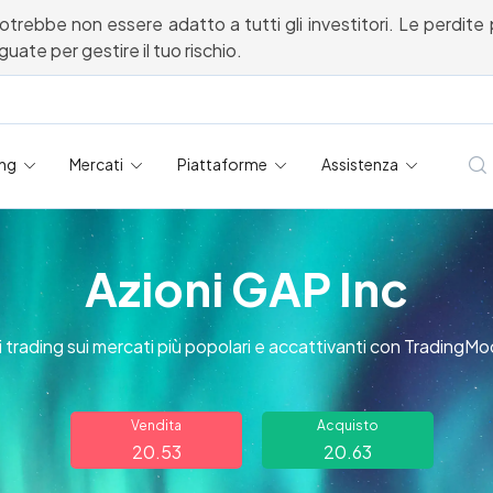
potrebbe non essere adatto a tutti gli investitori. Le perdite 
ate per gestire il tuo rischio.
ing
Mercati
Piattaforme
Assistenza
Azioni GAP Inc
i trading sui mercati più popolari e accattivanti con TradingMo
Vendita
Acquisto
20.53
20.63