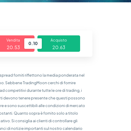
Vendita
Acquisto
0.10
20.53
20.63
i spread forniti riflettono la media ponderata nel
o. Sebbene TradingMoon cerchi di fornire
ad competitivi durante tutte le ore di trading, i
nti devono tenere presente che questi possono
are e sono suscettibili alle condizioni di mercato
ostanti. Quanto sopra è fornito solo a titolo
ativo. Si consiglia ai clienti di controllare gli
nci di notizie importanti sul nostro calendario