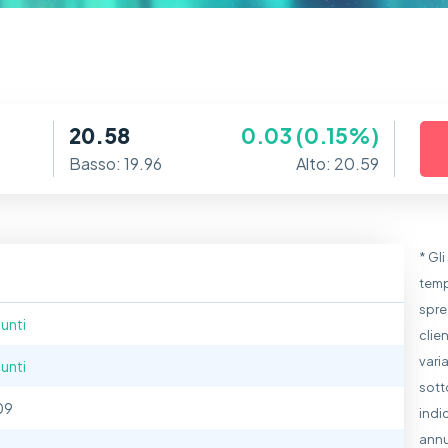
20.58
0.03 (0.15%)
Basso: 19.96
Alto: 20.59
* Gl
temp
spre
unti
clie
vari
unti
sott
09
indic
annu