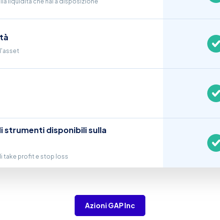
lla liquidità che hai a disposizione
ità
l'asset
li strumenti disponibili sulla
 di take profit e stop loss
Azioni GAP Inc