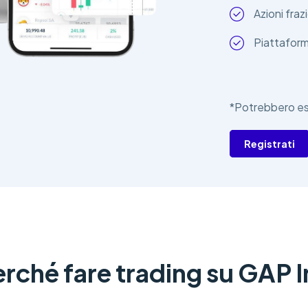
Azioni fraz
Piattaform
*Potrebbero ess
Registrati
erché fare trading su GAP I