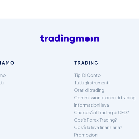
SIAMO
TRADING
amo
Tipi Di Conto
ti
Tutti gli strumenti
Orari di trading
Commissioni e oneri di trading
Informazioni leva
Che cos'è il Trading di CFD?
Cos'è Forex Trading?
Cos'è la leva finanziaria?
Promozioni