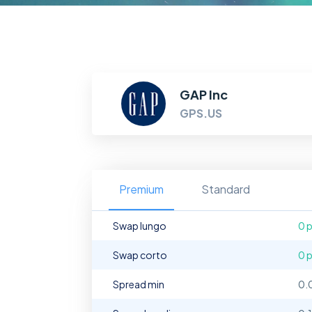
GAP Inc
GPS.US
Premium
Standard
Swap lungo
0 p
Swap corto
0 p
Spread min
0.