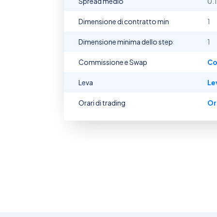
Spread medio
0.1
Dimensione di contratto min
1
Dimensione minima dello step
1
Commissione e Swap
Co
Leva
Le
Orari di trading
Or