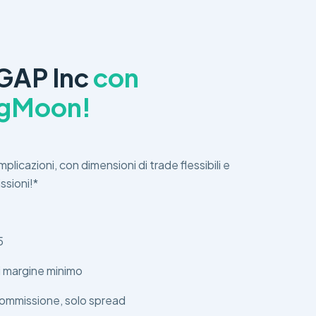
GAP Inc
con
ngMoon!
licazioni, con dimensioni di trade flessibili e
ssioni!*
5
di margine minimo
ommissione, solo spread