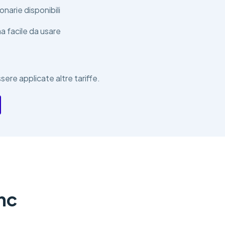
ionarie disponibili
a facile da usare
ere applicate altre tariffe.
nc